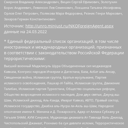
Смирнов Владимир Александрович, Вицин Сергей Ефимович, Золотухин
Борис Андреевич, Левинсон Лев Семенович, Локшина Татьяна Иосифовна,
Орлов Олег Петрович, Полякова Мара Федоровна, Резник Генри Маркович,
Захаров Герман Константинович
Источник:
http://unro.minjust.ru/NKOForeignAgent.aspx
данные на
24.03.2022
* Единый федеральный список организаций, в том числе
иностранных и международных организаций, признанных
в соответствии с законодательством Российской Федерации
террористическими:
Высший военный Маджлисуль Шура Объединенных сил моджахедов
Кавказа, Конгресс народов Ичкерии и Дагестана, База, Асбат аль-Ансар,
Священная война, Исламская группа, Братья-мусульмане, Партия
исламского освобождения, Лашкар-И-Тайба, Исламская группа, Движение
Талибан, Исламская партия Туркестана, Общество социальных реформ,
Общество возрождения исламского наследия, Дом двух святых, Джунд аш-
Шам, Исламский джихад, Аль-Каида, Имарат Кавказ, АБТО, Правый сектор,
Исламское государство, Джабха аль-Нусра ли-Ахль аш-Шам, Народное
ополчение имени К. Минина и Д. Пожарского, Аджр от Аллаха Субхану уа
Тагьаля SHAM, АУМ Синрике, Муджахеды джамаата Ат-Тавхида Валь-Джихад,
Чистопольский Джамаат, Рохнамо ба суи давлати исломи, Террористическое