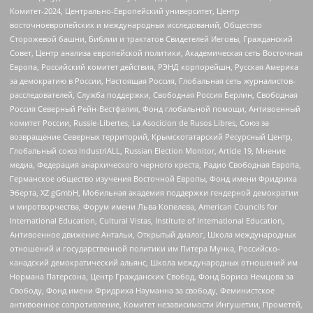
Комитет-2024, Центрально-Европейский университет, Центр
восточноевропейских и международных исследований, Общество
Сторожевой башни, Библии и трактатов Свидетелей Иеговы, Гражданский
Совет, Центр анализа европейской политики, Академическая сеть Восточная
Европа, Российский комитет действия, РЭНД корпорейшн, Русская Америка
за демократию в России, Настоящая Россия, Глобальная сеть журналистов-
расследователей, Служба поддержки, Свободная Россия Берлин, Свободная
Россия Северный Рейн-Вестфалия, Фонд глобальной помощи, Антивоенный
комитет России, Russie-Libertes, La Asocicion de Rusos Libres, Союз за
возвращение Северных территорий, Крымскотатарский Ресурсный Центр,
Глобальный союз IndustriALL, Russian Election Monitor, Article 19, Мнение
медиа, Федерация анархического черного креста, Радио Свободная Европа,
Германское общество изучения Восточной Европы, Фонд имени Фридриха
Эберта, XZ gGmbH, Мобильная академия поддержки гендерной демократии
и миротворчества, Форум имени Льва Копелева, American Councils for
International Education, Cultural Vistas, Institute of International Education,
Антивоенное движение Антальи, Открытый диалог, Школа международных
отношений и государственной политики им Питера Мунка, Российско-
канадский демократический альянс, Школа международных отношений им
Нормана Патерсона, Центр Гражданских Свобод, Фонд Бориса Немцова за
Свободу, Фонд имени Фридриха Науманна за свободу, Феминистское
антивоенное сопротивление, Комитет независимости Ингушетии, Прометей,