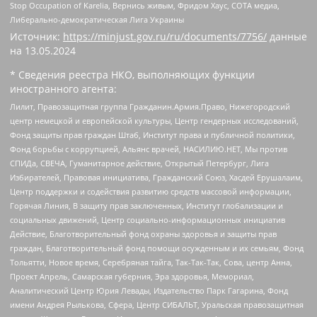
Stop Occupation of Karelia, Вернись живым, Фридом Хаус, СОТА медиа,
Либерально-демократическая Лига Украины
Источник:
https://minjust.gov.ru/ru/documents/7756/
данные
на
13.05.2024
* Сведения реестра НКО, выполняющих функции
иностранного агента:
Лилит, Правозащитная группа Гражданин.Армия.Право, Нижегородский
центр немецкой и европейской культуры, Центр гендерных исследований,
Фонд защиты прав граждан Штаб, Институт права и публичной политики,
Фонд борьбы с коррупцией, Альянс врачей, НАСИЛИЮ.НЕТ, Мы против
СПИДа, СВЕЧА, Гуманитарное действие, Открытый Петербург, Лига
Избирателей, Правовая инициатива, Гражданский Союз, Хасдей Ерушалаим,
Центр поддержки и содействия развитию средств массовой информации,
Горячая Линия, В защиту прав заключенных, Институт глобализации и
социальных движений, Центр социально-информационных инициатив
Действие, Благотворительный фонд охраны здоровья и защиты прав
граждан, Благотворительный фонд помощи осужденным и их семьям, Фонд
Тольятти, Новое время, Серебряная тайга, Так-Так-Так, Сова, центр Анна,
Проект Апрель, Самарская губерния, Эра здоровья, Мемориал,
Аналитический Центр Юрия Левады, Издательство Парк Гагарина, Фонд
имени Андрея Рылькова, Сфера, Центр СИБАЛЬТ, Уральская правозащитная