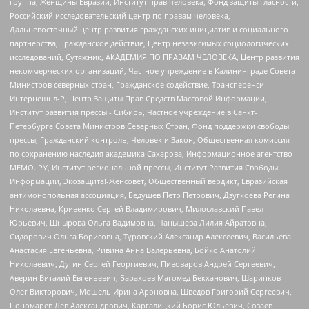
группа, Женщины Евразии, Институт прав человека, Фонд защиты гласности,
Российский исследовательский центр по правам человека,
Дальневосточный центр развития гражданских инициатив и социального
партнерства, Гражданское действие, Центр независимых социологических
исследований, Сутяжник, АКАДЕМИЯ ПО ПРАВАМ ЧЕЛОВЕКА, Центр развития
некоммерческих организаций, Частное учреждение в Калининграде Совета
Министров северных стран, Гражданское содействие, Трансперенси
Интернешнл-Р, Центр Защиты Прав Средств Массовой Информации,
Институт развития прессы - Сибирь, Частное учреждение в Санкт-
Петербурге Совета Министров Северных Стран, Фонд поддержки свободы
прессы, Гражданский контроль, Человек и Закон, Общественная комиссия
по сохранению наследия академика Сахарова, Информационное агентство
МЕМО. РУ, Институт региональной прессы, Институт Развития Свободы
Информации, Экозащита!-Женсовет, Общественный вердикт, Евразийская
антимонопольная ассоциация, Бедушев Петр Петрович, Дзугкоева Регина
Николаевна, Кривенко Сергей Владимирович, Милославский Павел
Юрьевич, Шнырова Ольга Вадимовна, Чанышева Лилия Айратовна,
Сидорович Ольга Борисовна, Туровский Александр Алексеевич, Васильева
Анастасия Евгеньевна, Ривина Анна Валерьевна, Бойко Анатолий
Николаевич, Дугин Сергей Георгиевич, Пивоваров Андрей Сергеевич,
Аверин Виталий Евгеньевич, Барахоев Магомед Бекханович, Шарипков
Олег Викторович, Мошель Ирина Ароновна, Шведов Григорий Сергеевич,
Пономарев Лев Александрович, Каргалицкий Борис Юльевич, Созаев