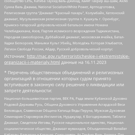
сообщество Сеть, Катиба Таухид валь-Джихад, Хайят Тахрир аш-Шам, Ахлю
Сунна Валь Джамаа, National Socialism/White Power, Артподготовка,
Религиозная группа “Джамаат “Красный пахарь”, Колумбайн, Хатлонский
джамаат, Мусульманская религиозная группа п. Кушкуль г. Оренбург,
Крымско-татарский добровольческий батальон имени Номана
Челебиджихана, Азов, Партия исламского возрождения Таджикистана,
Народная самооборона, Дуббайский джамаат, московская ячейка, Батал-
Хаджи Белхороев, Маньяки Культ Убийц, Молодёжь Которая Улыбается,
Легион Свобода России, Айдар, Русский добровольческий корпус
Источник:
http://nac.gov.ru/terroristicheskie-i-ekstremistskie-
organizacii-i-materialy.html
данные на
16.11.2023
* Перечень общественных объединений и религиозных
организаций в отношении которых судом принято
вступившее в законную силу решение о ликвидации или
запрете деятельности:
Национал-большевистская партия, ВЕК РА, Рада земли Кубанской Духовно
Родовой Державы Русь, Община Духовного Управления Асгардской Веси
Беловодья, Славянская Община Капища Веды Перуна, Мужская Духовная
Семинария Староверов-Инглингов, Нурджулар, К Богодержавию, Таблиги
Джамаат, Свидетели Иеговы, Русское национальное единство, Национал-
социалистическое общество, Джамаат мувахидов, Объединенный Вилайат
Кабарды, Балкарии и Карачая, Союз славян, Ат-Такфир Валь-Хиджра, Пит