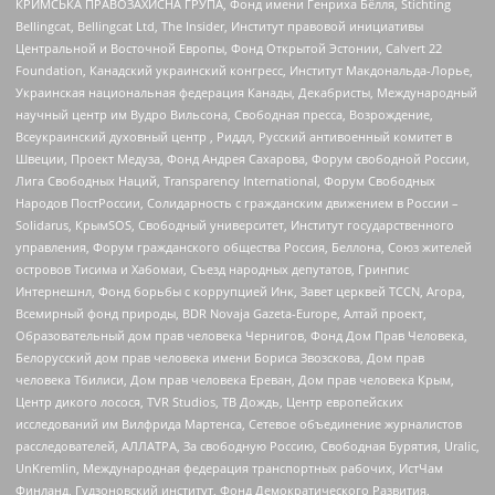
КРИМСЬКА ПРАВОЗАХИСНА ГРУПА, Фонд имени Генриха Бёлля, Stichting
Bellingcat, Bellingcat Ltd, The Insider, Институт правовой инициативы
Центральной и Восточной Европы, Фонд Открытой Эстонии, Calvert 22
Foundation, Канадский украинский конгресс, Институт Макдональда-Лорье,
Украинская национальная федерация Канады, Декабристы, Международный
научный центр им Вудро Вильсона, Свободная пресса, Возрождение,
Всеукраинский духовный центр , Риддл, Русский антивоенный комитет в
Швеции, Проект Медуза, Фонд Андрея Сахарова, Форум свободной России,
Лига Свободных Наций, Transparеncy International, Форум Свободных
Народов ПостРоссии, Солидарность с гражданским движением в России –
Solidarus, КрымSOS, Свободный университет, Институт государственного
управления, Форум гражданского общества Россия, Беллона, Союз жителей
островов Тисима и Хабомаи, Съезд народных депутатов, Гринпис
Интернешнл, Фонд борьбы с коррупцией Инк, Завет церквей TCCN, Агора,
Всемирный фонд природы, BDR Novaja Gazeta-Europe, Алтай проект,
Образовательный дом прав человека Чернигов, Фонд Дом Прав Человека,
Белорусский дом прав человека имени Бориса Звозскова, Дом прав
человека Тбилиси, Дом прав человека Ереван, Дом прав человека Крым,
Центр дикого лосося, TVR Studios, ТВ Дождь, Центр европейских
исследований им Вилфрида Мартенса, Сетевое объединение журналистов
расследователей, АЛЛАТРА, За свободную Россию, Свободная Бурятия, Uralic,
UnKremlin, Международная федерация транспортных рабочих, ИстЧам
Финланд, Гудзоновский институт, Фонд Демократического Развития,