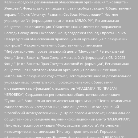
Калининградская региональная общественная организация "Экозащита!-Женсовет", Фонд содействия защите прав и свобод граждан "Общественный вердикт", Фонд "Институт Развития Свободы Информации", Частное учреждение "Информационное агентство МЕМО. РУ", Региональная общественная организация "Общественная комиссия по сохранению наследия академика Сахарова", Фонд поддержки свободы прессы, Санкт-Петербургская общественная правозащитная организация "Гражданский контроль", Межрегиональная общественная организация "Информационно-просветительский центр "Мемориал", Региональный Фонд "Центр Защиты Прав Средств Массовой Информации", с 05.12.2023 Фонд "Центр Защиты Прав Средств массовой информации", Региональная общественная благотворительная организация помощи беженцам и мигрантам "Гражданское содействие", Негосударственное образовательное учреждение дополнительного профессионального образования (повышение квалификации) специалистов "АКАДЕМИЯ ПО ПРАВАМ ЧЕЛОВЕКА", Свердловская региональная общественная организация "Сутяжник", Автономная некоммерческая организация "Центр независимых социологических исследований", Союз общественных объединений "Российский исследовательский центр по правам человека", Региональное общественное учреждение научно-информационный центр "МЕМОРИАЛ", Некоммерческая организация "Фонд защиты гласности", Автономная некоммерческая организация "Институт прав человека", Городская общественная организация "Екатеринбургское общество "МЕМОРИАЛ", Городская общественная организация "Рязанское историко-просветительское и правозащитное общество "Мемориал" (Рязанский Мемориал), Челябинский региональный орган общественной самодеятельности – женское общественное объединение "Женщины Евразии", Челябинский региональный орган общественной самодеятельности "Уральская правозащитная группа", Фонд содействия защите здоровья и социальной справедливости имени Андрея Рылькова, Автономная Некоммерческая Организация "Аналитический Центр Юрия Левады", Автономная некоммерческая организация социальной поддержки населения "Проект Апрель", Региональная общественная организация помощи женщинам и детям, находящимся в кризисной ситуации "Информационно-методический центр "Анна", Фонд содействия развитию массовых коммуникаций и правовому просвещению "Так-так-Так", Фонд содействия устойчивому развитию "Серебряная тайга", Свердловский региональный общественный фонд социальных проектов "Новое время", "Idel.Реалии", Кавказ.Реалии, Крым.Реалии, Телеканал Настоящее Время, Татаро-башкирская служба Радио Свобода (Azatliq Radiosi), Радио Свободная Европа/Радио Свобода (PCE/PC), "Сибирь.Реалии", "Фактограф", Благотворительный фонд помощи осужденным и их семьям, Автономная некоммерческая организация "Институт глобализации и социальных движений", Фонд "В защиту прав заключенных", Частное учреждение "Центр поддержки и содействия развитию средств массовой информации", Пензенский региональный общественный благотворительный фонд "Гражданский союз", "Север.Реалии", Некоммерческая организация Фонд "Правовая инициатива", Общество с ограниченной ответственностью "Радио Свободная Европа/Радио Свобода", Чешское информационное агентство "MEDIUM-ORIENT", Красноярская региональная общественная организация "Мы против СПИДа", Камалягин Денис Николаевич, Маркелов Сергей Евгеньевич, Пономарев Лев Александрович, Савицкая Людмила Алексеевна, Автономная некоммерческая организация "Центр по работе с проблемой насилия "НАСИЛИЮ.НЕТ", Межрегиональный профессиональный союз работников здравоохранения "Альянс врачей", Юридическое лицо, зарегистрированное в Латвийской Республике, SIA "Medusa Project" (регистрационный номер 40103797863, дата регистрации 10.06.2014), Некоммерческая организация "Фонд по борьбе с коррупцией", Автономная некоммерческая организация "Институт права и публичной политики", Баданин Роман Сергеевич, Гликин Максим Александрович, Железнова Мария Михайловна, Лукьянова Юлия Сергеевна, Маетная Елизавета Витальевна, Маняхин Петр Борисович, Чуракова Ольга Владимировна, Ярош Юлия Петровна, Юридическое лицо "The Insider SIA", зарегистрированное в Риге, Латвийская Республика (дата регистрации 26.06.2015), являющееся администратором доменного имени интернет-издания "The Insider SIA", https://theins.ru, Постернак Алексей Евгеньевич, Рубин Михаил Аркадьевич, Анин Роман Александрович, Юридическое лицо Istories fonds, зарегистрированное в Латвийской Республике (регистрационный номер 50008295751, дата регистрации 24.02.2020), Великовский Дмитрий Александрович, Долинина Ирина Николаевна, Мароховская Алеся Алексеевна, Шлейнов Роман Юрьевич, Шмагун Олеся Валентиновна, Общество с ограниченной ответственностью "Альтаир 2021", Общество с ограниченной ответственностью "Вега 2021", Общество с ограниченной ответственностью "Главный редактор 2021", Общество с ограниченной ответственностью "Ромашки монолит", Важенков Артем Валерьевич, Ивановская областная общественная организация "Центр гендерных исследований", Гурман Юрий Альбертович, Медиапроект "ОВД-Инфо", Егоров Владимир Владимирович, Жилинский Владимир Александрович, Общество с ограниченной ответственностью "ЗП", Иванова София Юрьевна, Карезина Инна Павловна, Кильтау Екатерина Викторовна, Петров Алексей Викторович, Пискунов Сергей Евгеньевич, Смирнов Сергей Сергеевич, Тихонов Михаил Сергеевич, Общество с ограниченной ответственностью "ЖУРНАЛИСТ-ИНОСТРАННЫЙ АГЕНТ", Арапова Галина Юрьевна, Вольтская Татьяна Анатольевна, Американская компания "Mason G.E.S. Anonymous Foundation" (США), являющаяся владельцем интернет-издания https://mnews.world/, Компания "Stichting Bellingcat", зарегистрированная в Нидерландах (дата регистрации 11.07.2018), Захаров Андрей Вячеславович, Клепиковская Екатерина Дмитриевна, Общество с ограниченной ответственностью "МЕМО", Перл Роман Александрович, Симонов Евгений Алексеевич, Соловьева Елена Анатольевна, Сотников Даниил Владимирович, Сурначева Елизавета Дмитриевна, Автономная некоммерческая организация по защите прав человека и информированию населения "Якутия – Наше Мнение", Общество с ограниченной ответственностью "Москоу диджитал медиа", с 26.01.2023 Общество с ограниченной ответственностью "Чайка Белые сады", Ветошкина Валерия Валерьевна, Заговора Максим Александрович, Межрегиональное общественное движение "Российская ЛГБТ - сеть", Оленичев Максим Владимирович, Павлов Иван Юрьевич, Скворцова Елена Сергеевна, Общество с ограниченной ответственностью "Как бы инагент", Кочетков Игорь Викторович, Общество с ограниченной ответственностью "Честные выборы", Еланчик Олег Александрович, Общество с ограниченной ответственностью "Нобелевский призыв", Гималова Регина Эмилевна, Григорьев Андрей Валерьевич, Григорьева Алина Александровна, Ассоциация по содействию защите прав призывников, альтернативнослужащих и военнослужащих "Правозащитная группа "Гражданин.Армия.Право", Хисамова Регина Фаритовна, Автономная некоммерческая организация по реализации социально-правовых программ "Лилит", Дальневосточное общественное движение "Маяк", Санкт-Петербургская ЛГБТ-инициативная группа "Выход", Инициативная группа ЛГБТ+ "Реверс", Алексеев Андрей Викторович, Бекбулатова Таисия Львовна, Беляев Иван Михайлович, Владыкина Елена Сергеевна, Гельман Марат Александрович, Никульшина Вероника Юрьевна, Толоконникова Надежда Андреевна, Шендерович Виктор Анатольевич, Общество с ограниченной ответственностью "Данное сообщение", Общество с ограниченной ответственностью Издательский дом "Новая глава", Айнбиндер Александра Александровна, Московский комьюнити-центр для ЛГБТ+инициатив, Благотворительный фонд развития филантропии, Deutsche Welle (Германия, Kurt-Schumacher-Strasse 3, 53113 Bonn), Борзунова Мария Михайловна, Воробьев Виктор Викторович, Голубева Анна Львовна, Константинова Алла Михайловна, Малкова Ирина Владимировна, Мурадов Мурад Абдулгалимович, Осетинская Елизавета Николаевна, Понасенков Евгений Николаевич, Ганапольский Матвей Юрьевич, Киселев Евгений Алексеевич, Борухович Ирина Григорьевна, Дремин Иван Тимофеевич, Дубровский Дмитрий Викторович, Красноярская региональная общественная организация поддержки и развития альтернативных образовательных технологий и межкультурных коммуникаций "ИНТЕРРА", Маяковская Екатерина Алексеевна, Фейгин Марк Захарович, Филимонов Андрей Викторович, Дзугкоева Регина Николаевна, Доброхотов Роман Александрович, Дудь Юрий Александрович, Елкин Сергей Владимирович, Кругликов Кирилл Игоревич, Сабунаева Мария Леонидовна, Семенов Алексей Владимирович, Шаинян Карен Багратович, Шульман Екатерина Михайловна, Асафьев Артур Валерьевич, Вахштайн Виктор Семенович, Венедиктов Алексей Алексеевич, Лушникова Екатерина Евгеньевна, Волков Леонид Михайлович, Невзоров Александр Глебович, Пархоменко Сергей Борисович, Сироткин Ярослав Николаевич, Кара-Мурза Владимир Владимирович, Баранова Наталья Владимировна, Гозман Леонид Яковлевич, Кагарлицкий Борис Юльевич, Климарев Михаил Валерьевич, Милов Владимир Станиславович, Автономная некоммерческая организация Краснодарский центр современного искусства "Типография", Моргенштерн Алишер Тагирович, Соболь Любовь Эдуардовна, Общество с ограниченной ответственностью "ЛИЗА НОРМ", Каспаров Гарри Кимович, Ходорковский Михаил Борисович, Общество с ограниченной ответственностью "Апрельские тезисы", Данилович Ирина Брониславовна, Кашин Олег Владимирович, Петров Николай Владимирович, Пивоваров Алексей Владимирович, Соколов Михаил Владимирович, Цветкова Юлия Владимировна, Чичваркин Евгений Александрович, Комитет против пыток/Команда против пыток, Общество с ограниченной ответственностью "Первый научный", Общество с ограниченной ответственностью "Вертолет и ко", Белоцерковская Вероника Борисовна, Кац Максим Евгеньевич, Лазарева Татьяна Юрьевна, Шаведдинов Руслан Табризович, Яшин Илья Валерьевич, Общество с ограниченной ответственностью "Иноагент ААВ", Алешковский Дмитрий Петрович, Альбац Евгения Марковна, Быков Дмитрий Львович, Галямина Юлия Евгеньевна, Лойко Сергей Леонидович, Мартынов Кирилл Константинович, Медведев Сергей Александрович, Крашенинников Федор Геннадиевич, Гордеева Катерина Вл