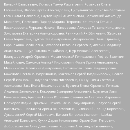
Валерий Валерьевич, Исламов Тимур Рифгатович, Романова Ольга
Евгеньевна, Щаров Сергей Алексадрович, Цирульников Борис Альбертович,
Гасан Ольга Павловна, Паутов Юрий Анатольевич, Верховский Александр
Маркович, Пислакова-Паркер Марина Петровна, Кочеткова Татьяна
Владимировна, Чуркина Наталья Валерьевна, Акимова Татьяна Николаевна,
Золотарева Екатерина Александровна, Рачинский Ян Збигневич, Жемкова
Елена Борисовна, Гудков Лев Дмитриевич, Илларионова Юлия Юрьевна,
Саранг Анна Васильевна, Захарова Светлана Сергеевна, Аверин Владимир
Анатольевич, Щур Татьяна Михайловна, Щур Николай Алексеевич,
Блинушов Андрей Юрьевич, Мосин Алексей Геннадьевич, Гефтер Валентин
Михайлович, Симонов Алексей Кириллович, Флиге Ирина Анатольевна,
Мельникова Валентина Дмитриевна, Вититинова Елена Владимировна,
Баженова Светлана Куприяновна, Максимов Сергей Владимирович, Беляев
Сергей Иванович, Голубева Елена Николаевна, Ганнушкина Светлана
Алексеевна, Закс Елена Владимировна, Буртина Елена Юрьевна, Гендель
Людмила Залмановна, Кокорина Екатерина Алексеевна, Шуманов Илья
Вячеславович, Арапова Галина Юрьевна, Свечников Анатолий Мариевич,
Прохоров Вадим Юрьевич, Шахова Елена Владимировна, Подузов Сергей
Васильевич, Протасова Ирина Вячеславовна, Литинский Леонид Борисович,
Лукашевский Сергей Маркович, Бахмин Вячеслав Иванович, Шабад
Анатолий Ефимович, Сухих Дарья Николаевна, Орлов Олег Петрович,
Добровольская Анна Дмитриевна, Королева Александра Евгеньевна,