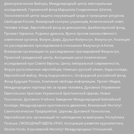
Демократические Выборы, Международный центр электоральных
исследований, Германский фонд Маршалла Соединенных Штатов,
Тихоокеанский центр защиты окружающей среды и природных ресурсов,
Свободная Россия, Всемирный конгресс украинцев, Атлантический совет,
Человек в беде, Европейский фонд за демократию, Джеймстаунский фонд,
Прожект Хармони, Родники дракона, Врачи против насильственного
извлечения органов, Фалунь Дафа, Друзья Фалуньгун, Фалуньгун, Коалиция
по расследованию преследования в отношении Фалуньгун в Китае,
Всемирная организация по расследованию преследований Фалуньгун,
Пражский гражданский центр, Ассоциация школ политических
исследований при Совете Европы, Центр либеральной современности,
Форум русскоязычных европейцев, Немецко-русский обмен, Бард колледж,
Европейский выбор, Фонд Ходорковского, Оксфордский российский фонд,
Фонд Будущее России, Компания свободы информации, Проект Медиа,
Международное партнерство за права человека, Духовное Управление
Евангельских Христиан Украинской Христианской Церкви, Новое
Поколение, Духовное Учебное Заведение Международный Библейский
Колледж, Международное христианское движение, Всемирный Институт
Саентологических Предприятий, Церковь Духовной Технологии,
Европейская сеть организаций по наблюдению за выборами, Республика
Польша, СВОБОДНЫЙ ИДЕЛЬ-УРАЛ, Ассоциация развития журналистики,
IStories fonds, Королевский Институт Международных Отношений,