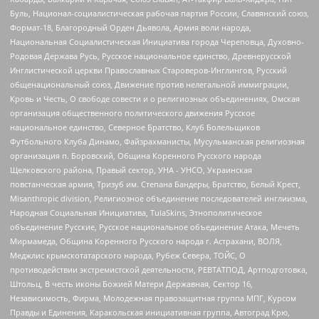
Буль, Национал-социалистическая рабочая партия России, Славянский союз,
Формат-18, Благородный Орден Дьявола, Армия воли народа,
Национальная Социалистическая Инициатива города Череповца, Духовно-
Родовая Держава Русь, Русское национальное единство, Древнерусской
Инглистической церкви Православных Староверов-Инглингов, Русский
общенациональный союз, Движение против нелегальной иммиграции,
Кровь и Честь, О свободе совести и о религиозных объединениях, Омская
организация общественного политического движения Русское
национальное единство, Северное Братство, Клуб Болельщиков
Футбольного Клуба Динамо, Файзрахманисты, Мусульманская религиозная
организация п. Боровский, Община Коренного Русского народа
Щелковского района, Правый сектор, УНА - УНСО, Украинская
повстанческая армия, Тризуб им. Степана Бандеры, Братство, Белый Крест,
Misanthropic division, Религиозное объединение последователей инглиизма,
Народная Социальная Инициатива, TulaSkins, Этнополитическое
объединение Русские, Русское национальное объединение Атака, Мечеть
Мирмамеда, Община Коренного Русского народа г. Астрахани, ВОЛЯ,
Меджлис крымскотатарского народа, Рубеж Севера, ТОЙС, О
противодействии экстремистской деятельности, РЕВТАТПОД, Артподготовка,
Штольц, В честь иконы Божией Матери Державная, Сектор 16,
Независимость, Фирма, Молодежная правозащитная группа МПГ, Курсом
Правды и Единения, Каракольская инициативная группа, Автоград Крю,