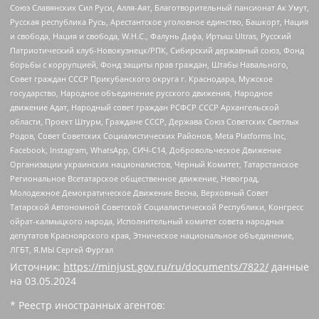
Союз Славянских Сил Руси, Алля-Аят, Благотворительный пансионат Ак Умут,
Русская республика Русь, Арестантское уголовное единство, Башкорт, Нация
и свобода, Нация и свобода, W.H.С., Фалунь Дафа, Иртыш Ultras, Русский
Патриотический клуб-Новокузнецк/РПК, Сибирский державный союз, Фонд
борьбы с коррупцией, Фонд защиты прав граждан, Штабы Навального,
Совет граждан СССР Прикубанского округа г. Краснодара, Мужское
государство, Народное объединение русского движения, Народное
движение Адат, Народный совет граждан РСФСР СССР Архангельской
области, Проект Штурм, Граждане СССР, Держава Союз Советских Светлых
Родов, Совет Советских Социалистических Районов, Meta Platforms Inc,
Facebook, Instagram, WhatsApp, СИЧ-С14, Добровольческое Движение
Организации украинских националистов, Черный Комитет, Татарстанское
Региональное Всетатарское общественное движение, Невоград,
Молодежное Демократическое Движение Весна, Верховный Совет
Татарской Автономной Советской Социалистической Республики, Конгресс
ойрат-калмыцкого народа, Исполнительный комитет совета народных
депутатов Красноярского края, Этническое национальное объединение,
ЛГБТ, Я.МЫ Сергей Фургал
Источник:
https://minjust.gov.ru/ru/documents/7822/
данные
на
03.05.2024
* Реестр иностранных агентов: