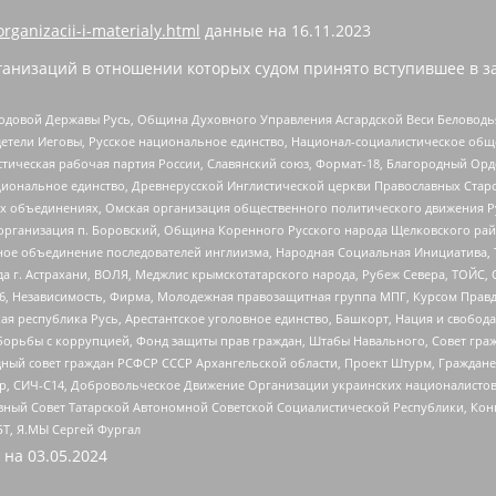
organizacii-i-materialy.html
данные на
16.11.2023
анизаций в отношении которых судом принято вступившее в з
 Родовой Державы Русь, Община Духовного Управления Асгардской Веси Беловод
детели Иеговы, Русское национальное единство, Национал-социалистическое об
истическая рабочая партия России, Славянский союз, Формат-18, Благородный Ор
ациональное единство, Древнерусской Инглистической церкви Православных Ста
ных объединениях, Омская организация общественного политического движения Р
рганизация п. Боровский, Община Коренного Русского народа Щелковского район
гиозное объединение последователей инглиизма, Народная Социальная Инициатива,
 г. Астрахани, ВОЛЯ, Меджлис крымскотатарского народа, Рубеж Севера, ТОЙС, 
6, Независимость, Фирма, Молодежная правозащитная группа МПГ, Курсом Правд
ая республика Русь, Арестантское уголовное единство, Башкорт, Нация и свобода,
орьбы с коррупцией, Фонд защиты прав граждан, Штабы Навального, Совет гражд
ный совет граждан РСФСР СССР Архангельской области, Проект Штурм, Граждане 
tsApp, СИЧ-С14, Добровольческое Движение Организации украинских националисто
ный Совет Татарской Автономной Советской Социалистической Республики, Кон
БТ, Я.МЫ Сергей Фургал
 на
03.05.2024