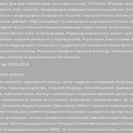
еван, Дом прав человека Крым, Центр дикого лосося, TVR Studios, ТВ Дождь, Це
урятия, Uralic, UnKremlin, Международная федерация транспортных рабочих, Ист
ейских и международных исследований, Общество Сторожевой башни, Библии и тр
омитет действия, РЭНД корпорейшн, Русская Америка за демократию в России, Н
фалия, Фонд глобальной помощи, Антивоенный комитет России, Russie-Libertes, L
lection Monitor, Article 19, Мнение медиа, Федерация анархического черного кр
и гендерной демократии и миротворчества, Форум имени Льва Копелева, American C
г, Школа международных отношений и государственной политики им Питера Мунка
 Немцова за Свободу, Фонд имени Фридриха Науманна за свободу, Феминистско
медиа, Либерально-демократическая Лига Украины
 на
13.05.2024
ого агента:
р немецкой и европейской культуры, Центр гендерных исследований, Фонд защи
ЧА, Гуманитарное действие, Открытый Петербург, Лига Избирателей, Правовая 
иту прав заключенных, Институт глобализации и социальных движений, Центр 
ужденным и их семьям, Фонд Тольятти, Новое время, Серебряная тайга, Так-Так-
, Фонд имени Андрея Рылькова, Сфера, Центр СИБАЛЬТ, Уральская правозащитна
невосточный центр развития гражданских инициатив и социального партнерства, 
 организаций, Частное учреждение в Калининграде Совета Министров северных 
бирь, Частное учреждение в Санкт-Петербурге Совета Министров Северных Стра
а, Информационное агентство МЕМО. РУ, Институт региональной прессы, Инсти