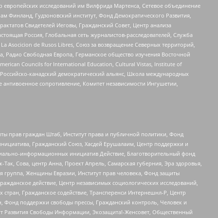
нтр европейских исследований им Вилфрида Мартенса, Сетевое объединение
Чам Финланд, Гудзоновский институт, Фонд Демократического Развития,
актатов Свидетелей Иеговы, Гражданский Совет, Центр анализа
астоящая Россия, Глобальная сеть журналистов-расследователей, Служба
a Asocicion de Rusos Libres, Союз за возвращение Северных территорий,
еста, Радио Свободная Европа, Германское общество изучения Восточной
ouncils for International Education, Cultural Vistas, Institute of
, Российско-канадский демократический альянс, Школа международных
е антивоенное сопротивление, Комитет независимости Ингушетии,
ты прав граждан Штаб, Институт права и публичной политики, Фонд
инициатива, Гражданский Союз, Хасдей Ерушалаим, Центр поддержки и
социально-информационных инициатив Действие, Благотворительный фонд
Так, Сова, центр Анна, Проект Апрель, Самарская губерния, Эра здоровья,
я группа, Женщины Евразии, Институт прав человека, Фонд защиты
Гражданское действие, Центр независимых социологических исследований,
стран, Гражданское содействие, Трансперенси Интернешнл-Р, Центр
н, Фонд поддержки свободы прессы, Гражданский контроль, Человек и
тут Развития Свободы Информации, Экозащита!-Женсовет, Общественный