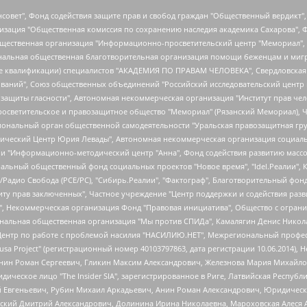
мная некоммерческая организация "Центр по работе с проблемой насилия "НАСИЛИЮ.НЕТ", Межрегиональный профессиональный союз работников здравоохранения "Альянс врачей", Юридическое лицо, зарегистрированное в Латвийской Республике, SIA "Medusa Project" (регистрационный номер 40103797863, дата регистрации 10.06.2014), Некоммерческая организация "Фонд по борьбе с коррупцией", Автономная некоммерческая организация "Институт права и публичной политики", Баданин Роман Сергеевич, Гликин Максим Александрович, Железнова Мария Михайловна, Лукьянова Юлия Сергеевна, Маетная Елизавета Витальевна, Маняхин Петр Борисович, Чуракова Ольга Владимировна, Ярош Юлия Петровна, Юридическое лицо "The Insider SIA", зарегистрированное в Риге, Латвийская Республика (дата регистрации 26.06.2015), являющееся администратором доменного имени интернет-издания "The Insider SIA", https://theins.ru, Постернак Алексей Евгеньевич, Рубин Михаил Аркадьевич, Анин Роман Александрович, Юридическое лицо Istories fonds, зарегистрированное в Латвийской Республике (регистрационный номер 50008295751, дата регистрации 24.02.2020), Великовский Дмитрий Александрович, Долинина Ирина Николаевна, Мароховская Алеся Алексеевна, Шлейнов Роман Юрьевич, Шмагун Олеся Валентиновна, Общество с ограниченной ответственностью "Альтаир 2021", Общество с ограниченной ответственностью "Вега 2021", Общество с ограниченной ответственностью "Главный редактор 2021", Общество с ограниченной ответственностью "Ромашки монолит", Важенков Артем Валерьевич, Ивановская областная общественная организация "Центр гендерных исследований", Гурман Юрий Альбертович, Медиапроект "ОВД-Инфо", Егоров Владимир Владимирович, Жилинский Владимир Александрович, Общество с ограниченной ответственностью "ЗП", Иванова София Юрьевна, Карезина Инна Павловна, Кильтау Екатерина Викторовна, Петров Алексей Викторович, Пискунов Сергей Евгеньевич, Смирнов Сергей Сергеевич, Тихонов Михаил Сергеевич, Общество с ограниченной ответственностью "ЖУРНАЛИСТ-ИНОСТРАННЫЙ АГЕНТ", Арапова Галина Юрьевна, Вольтская Татьяна Анатольевна, Американская компания "Mason G.E.S. Anonymous Foundation" (США), являющаяся владельцем интернет-издания https://mnews.world/, Компания "Stichting Bellingcat", зарегистрированная в Нидерландах (дата регистрации 11.07.2018), Захаров Андрей Вячеславович, Клепиковская Екатерина Дмитриевна, Общество с ограниченной ответственностью "МЕМО", Перл Роман Александрович, Симонов Евгений Алексеевич, Соловьева Елена Анатольевна, Сотников Даниил Владимирович, Сурначева Елизавета Дмитриевна, Автономная некоммерческая организация по защите прав человека и информированию населения "Якутия – Наше Мнение", Общество с ограниченной ответственностью "Москоу диджитал медиа", с 26.01.2023 Общество с ограниченной ответственностью "Чайка Белые сады", Ветошкина Валерия Валерьевна, Заговора Максим Александрович, Межрегиональное общественное движение "Российская ЛГБТ - сеть", Оленичев Максим Владимирович, Павлов Иван Юрьевич, Скворцова Елена Сергеевна, Общество с ограниченной ответственностью "Как бы инагент", Кочетков Игорь Викторович, Общество с ограниченной ответственностью "Честные выборы", Еланчик Олег Александрович, Общество с ограниченной ответственностью "Нобелевский призыв", Гималова Регина Эмилевна, Григорьев Андрей Валерьевич, Григорьева Алина Александровна, Ассоциация по содействию защите прав призывников, альтернативнослужащих и военнослужащих "Правозащитная группа "Гражданин.Армия.Право", Хисамова Регина Фаритовна, Автономная некоммерческая организация по реализации социально-правовых программ "Лилит", Дальн