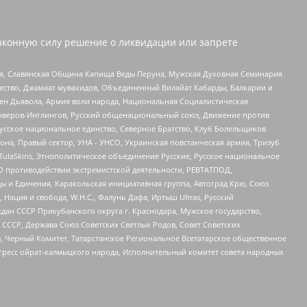
аконную силу решение о ликвидации или запрете
ья, Славянская Община Капища Веды Перуна, Мужская Духовная Семинария
щество, Джамаат мувахидов, Объединенный Вилайат Кабарды, Балкарии и
ден Дьявола, Армия воли народа, Национальная Социалистическая
роверов-Инглингов, Русский общенациональный союз, Движение против
усское национальное единство, Северное Братство, Клуб Болельщиков
а, Правый сектор, УНА - УНСО, Украинская повстанческая армия, Тризуб
 TulaSkins, Этнополитическое объединение Русские, Русское национальное
О противодействии экстремистской деятельности, РЕВТАТПОД,
ы и Единения, Каракольская инициативная группа, Автоград Крю, Союз
 Нация и свобода, W.H.С., Фалунь Дафа, Иртыш Ultras, Русский
ан СССР Прикубанского округа г. Краснодара, Мужское государство,
СССР, Держава Союз Советских Светлых Родов, Совет Советских
в, Черный Комитет, Татарстанское Региональное Всетатарское общественное
гресс ойрат-калмыцкого народа, Исполнительный комитет совета народных