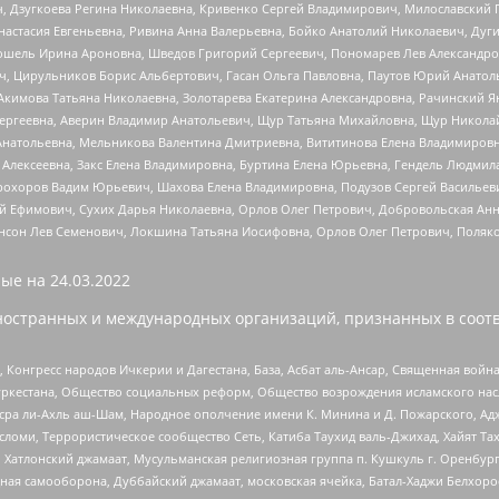
ч, Дзугкоева Регина Николаевна, Кривенко Сергей Владимирович, Милославски
настасия Евгеньевна, Ривина Анна Валерьевна, Бойко Анатолий Николаевич, Дуг
ошель Ирина Ароновна, Шведов Григорий Сергеевич, Пономарев Лев Александро
ч, Цирульников Борис Альбертович, Гасан Ольга Павловна, Паутов Юрий Анато
Акимова Татьяна Николаевна, Золотарева Екатерина Александровна, Рачинский Я
Сергеевна, Аверин Владимир Анатольевич, Щур Татьяна Михайловна, Щур Никола
Анатольевна, Мельникова Валентина Дмитриевна, Вититинова Елена Владимировн
 Алексеевна, Закс Елена Владимировна, Буртина Елена Юрьевна, Гендель Людмил
рохоров Вадим Юрьевич, Шахова Елена Владимировна, Подузов Сергей Васильеви
й Ефимович, Сухих Дарья Николаевна, Орлов Олег Петрович, Добровольская Анн
нсон Лев Семенович, Локшина Татьяна Иосифовна, Орлов Олег Петрович, Поляк
ые на
24.03.2022
ностранных и международных организаций, признанных в соотв
нгресс народов Ичкерии и Дагестана, База, Асбат аль-Ансар, Священная война,
уркестана, Общество социальных реформ, Общество возрождения исламского насл
Нусра ли-Ахль аш-Шам, Народное ополчение имени К. Минина и Д. Пожарского, Ад
сломи, Террористическое сообщество Сеть, Катиба Таухид валь-Джихад, Хайят Тах
, Хатлонский джамаат, Мусульманская религиозная группа п. Кушкуль г. Оренбу
ная самооборона, Дуббайский джамаат, московская ячейка, Батал-Хаджи Белхор