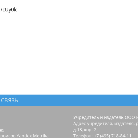
/cUy0lc
 СВЯЗЬ
Учредитель и издатель ООО 
Адрес учредителя, издателя, р
зи
д.13, кор. 2
рвисов Yandex.Metrika,
Телефон: +7 (495) 718-84-11