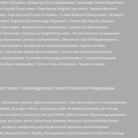
й Павел Юрьевич, Шнырова Ольга Вадимовна, Чанышева Лилия Айратовна,
ин Сергей Георгиевич, Пивоваров Андрей Сергеевич, Аверин Виталий
вич, Каргалицкий Борис Юльевич, Созаев Валерий Валерьевич, Исламов
льевич, Верховский Александр Маркович, Пислакова-Паркер Марина
н Збигневич, Жемкова Елена Борисовна, Гудков Лев Дмитриевич,
й Алексеевич, Блинушов Андрей Юрьевич, Мосин Алексей Геннадьевич,
а, Баженова Светлана Куприяновна, Максимов Сергей Владимирович,
а Залмановна, Кокорина Екатерина Алексеевна, Шуманов Илья
ч, Протасова Ирина Вячеславовна, Литинский Леонид Борисович,
а Дмитриевна, Королева Александра Евгеньевна, Смирнов Владимир
ова Мара Федоровна, Резник Генри Маркович, Захаров Герман
етствии с законодательством Российской Федерации
 Исламская группа, Братья-мусульмане, Партия исламского освобождения,
едия, Дом двух святых, Джунд аш-Шам, Исламский джихад, Аль-Каида,
жр от Аллаха Субхану уа Тагьаля SHAM, АУМ Синрике, Муджахеды джамаата
рир аш-Шам, Ахлю Сунна Валь Джамаа, National Socialism/White Power,
рг, Крымско-татарский добровольческий батальон имени Номана
оев, Маньяки Культ Убийц, Молодёжь Которая Улыбается, Легион Свобода