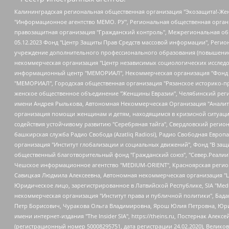
Калининградская региональная общественная организация "Экозащита!-Женсовет", Фонд содействия защите прав и свобод граждан "Общественный вердикт", Фонд "Институт Развития Свободы Информации", Частное учреждение "Информационное агентство МЕМО. РУ", Региональная общественная организация "Общественная комиссия по сохранению наследия академика Сахарова", Фонд поддержки свободы прессы, Санкт-Петербургская общественная правозащитная организация "Гражданский контроль", Межрегиональная общественная организация "Информационно-просветительский центр "Мемориал", Региональный Фонд "Центр Защиты Прав Средств Массовой Информации", с 05.12.2023 Фонд "Центр Защиты Прав Средств массовой информации", Региональная общественная благотворительная организация помощи беженцам и мигрантам "Гражданское содействие", Негосударственное образовательное учреждение дополнительного профессионального образования (повышение квалификации) специалистов "АКАДЕМИЯ ПО ПРАВАМ ЧЕЛОВЕКА", Свердловская региональная общественная организация "Сутяжник", Автономная некоммерческая организация "Центр независимых социологических исследований", Союз общественных объединений "Российский исследовательский центр по правам человека", Региональное общественное учреждение научно-информационный центр "МЕМОРИАЛ", Некоммерческая организация "Фонд защиты гласности", Автономная некоммерческая организация "Институт прав человека", Городская общественная организация "Екатеринбургское общество "МЕМОРИАЛ", Городская общественная организация "Рязанское историко-просветительское и правозащитное общество "Мемориал" (Рязанский Мемориал), Челябинский региональный орган общественной самодеятельности – женское общественное объединение "Женщины Евразии", Челябинский региональный орган общественной самодеятельности "Уральская правозащитная группа", Фонд содействия защите здоровья и социальной справедливости имени Андрея Рылькова, Автономная Некоммерческая Организация "Аналитический Центр Юрия Левады", Автономная некоммерческая организация социальной поддержки населения "Проект Апрель", Региональная общественная организация помощи женщинам и детям, находящимся в кризисной ситуации "Информационно-методический центр "Анна", Фонд содействия развитию массовых коммуникаций и правовому просвещению "Так-так-Так", Фонд содействия устойчивому развитию "Серебряная тайга", Свердловский региональный общественный фонд социальных проектов "Новое время", "Idel.Реалии", Кавказ.Реалии, Крым.Реалии, Телеканал Настоящее Время, Татаро-башкирская служба Радио Свобода (Azatliq Radiosi), Радио Свободная Европа/Радио Свобода (PCE/PC), "Сибирь.Реалии", "Фактограф", Благотворительный фонд помощи осужденным и их семьям, Автономная некоммерческая организация "Институт глобализации и социальных движений", Фонд "В защиту прав заключенных", Частное учреждение "Центр поддержки и содействия развитию средств массовой информации", Пензенский региональный общественный благотворительный фонд "Гражданский союз", "Север.Реалии", Некоммерческая организация Фонд "Правовая инициатива", Общество с ограниченной ответственностью "Радио Свободная Европа/Радио Свобода", Чешское информационное агентство "MEDIUM-ORIENT", Красноярская региональная общественная организация "Мы против СПИДа", Камалягин Денис Николаевич, Маркелов Сергей Евгеньевич, Пономарев Лев Александрович, Савицкая Людмила Алексеевна, Автоно