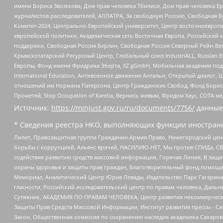
имени Бориса Звозскова, Дом прав человека Тбилиси, Дом прав человека Ер
журналистов расследователей, АЛЛАТРА, За свободную Россию, Свободная Б
Комитет-2024, Центрально-Европейский университет, Центр восточноевроп
европейской политики, Академическая сеть Восточная Европа, Российский к
поддержки, Свободная Россия Берлин, Свободная Россия Северный Рейн-Вест
Крымскотатарский Ресурсный Центр, Глобальный союз IndustriALL, Russian E
Европы, Фонд имени Фридриха Эберта, XZ gGmbH, Мобильная академия поддержк
International Education, Антивоенное движение Антальи, Открытый диало
отношений им Нормана Патерсона, Центр Гражданских Свобод, Фонд Бориса
Прометей, Stop Occupation of Karelia, Вернись живым, Фридом Хаус, СОТА 
Источник:
https://minjust.gov.ru/ru/documents/7756/
данные
* Сведения реестра НКО, выполняющих функции иностранн
Лилит, Правозащитная группа Гражданин.Армия.Право, Нижегородский цент
борьбы с коррупцией, Альянс врачей, НАСИЛИЮ.НЕТ, Мы против СПИДа, СВЕ
содействия развитию средств массовой информации, Горячая Линия, В защ
охраны здоровья и защиты прав граждан, Благотворительный фонд помощи ос
Мемориал, Аналитический Центр Юрия Левады, Издательство Парк Гагарина
гласности, Российский исследовательский центр по правам человека, Даль
Сутяжник, АКАДЕМИЯ ПО ПРАВАМ ЧЕЛОВЕКА, Центр развития некоммерческих
Защиты Прав Средств Массовой Информации, Институт развития прессы - Си
Закон, Общественная комиссия по сохранению наследия академика Сахаров