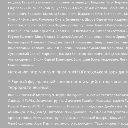
вердикт, Евразийская антимонопольная ассоциация, Бедушев Петр Петрови
Сидорович Ольга Борисовна, Туровский Александр Алексеевич, Васильева А
Евгеньевич, Барахоев Магомед Бекханович, Шарипков Олег Викторович, М
Тимур Рифгатович, Романова Ольга Евгеньевна, Щаров Сергей Алексадрови
Петровна, Кочеткова Татьяна Владимировна, Чуркина Наталья Валерьевна, 
Илларионова Юлия Юрьевна, Саранг Анна Васильевна, Захарова Светлана 
Гефтер Валентин Михайлович, Симонов Алексей Кириллович, Флиге Ирина 
Беляев Сергей Иванович, Голубева Елена Николаевна, Ганнушкина Светлана
Вячеславович, Арапова Галина Юрьевна, Свечников Анатолий Мариевич, П
Лукашевский Сергей Маркович, Бахмин Вячеслав Иванович, Шабад Анатоли
Александрович, Вицин Сергей Ефимович, Золотухин Борис Андреевич, Леви
Константинович
Источник:
http://unro.minjust.ru/NKOForeignAgent.aspx
данн
* Единый федеральный список организаций, в том числе и
террористическими:
Высший военный Маджлисуль Шура Объединенных сил моджахедов Кавказа, Ко
Лашкар-И-Тайба, Исламская группа, Движение Талибан, Исламская партия Т
Имарат Кавказ, АБТО, Правый сектор, Исламское государство, Джабха аль-
Ат-Тавхида Валь-Джихад, Чистопольский Джамаат, Рохнамо ба суи давлати и
Артподготовка, Религиозная группа “Джамаат “Красный пахарь”, Колумбайн
Челебиджихана, Азов, Партия исламского возрождения Таджикистана, Народ