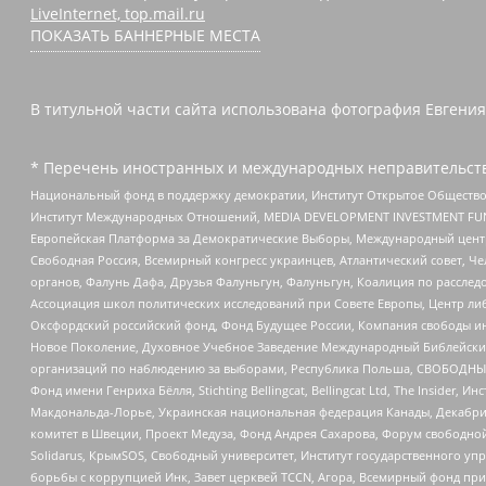
LiveInternet, top.mail.ru
ПОКАЗАТЬ БАННЕРНЫЕ МЕСТА
В титульной части сайта использована фотография Евгения
* Перечень иностранных и международных неправительств
Национальный фонд в поддержку демократии, Институт Открытое Общество
Институт Международных Отношений, MEDIA DEVELOPMENT INVESTMENT FUND,
Европейская Платформа за Демократические Выборы, Международный цент
Свободная Россия, Всемирный конгресс украинцев, Атлантический совет, Ч
органов, Фалунь Дафа, Друзья Фалуньгун, Фалуньгун, Коалиция по рассле
Ассоциация школ политических исследований при Совете Европы, Центр ли
Оксфордский российский фонд, Фонд Будущее России, Компания свободы ин
Новое Поколение, Духовное Учебное Заведение Международный Библейский
организаций по наблюдению за выборами, Республика Польша, СВОБОДНЫЙ
Фонд имени Генриха Бёлля, Stichting Bellingcat, Bellingcat Ltd, The Inside
Макдональда-Лорье, Украинская национальная федерация Канады, Декабрис
комитет в Швеции, Проект Медуза, Фонд Андрея Сахарова, Форум свободной 
Solidarus, КрымSOS, Свободный университет, Институт государственного у
борьбы с коррупцией Инк, Завет церквей TCCN, Агора, Всемирный фонд при