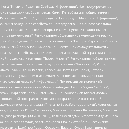
евосточное общественное движение "Маяк", Санкт-Петербургская ЛГБТ-инициативная группа "Выход", Инициативная группа ЛГБТ+ "Реверс", Алексеев Андрей Викторович, Бекбулатова Таисия Львовна, Беляев Иван Михайлович, Владыкина Елена Сергеевна, Гельман Марат Александрович, Никульшина Вероника Юрьевна, Толоконникова Надежда Андреевна, Шендерович Виктор Анатольевич, Общество с ограниченной ответственностью "Данное сообщение", Общество с ограниченной ответственностью Издательский дом "Новая глава", Айнбиндер Александра Александровна, Московский комьюнити-центр для ЛГБТ+инициатив, Благотворительный фонд развития филантропии, Deutsche Welle (Германия, Kurt-Schumacher-Strasse 3, 53113 Bonn), Борзунова Мария Михайловна, Воробьев Виктор Викторович, Голубева Анна Львовна, Константинова Алла Михайловна, Малкова Ирина Владимировна, Мурадов Мурад Абдулгалимович, Осетинская Елизавета Николаевна, Понасенков Евгений Николаевич, Ганапольский Матвей Юрьевич, Киселев Евгений Алексеевич, Борухович Ирина Григорьевна, Дремин Иван Тимофеевич, Дубровский Дмитрий Викторович, Красноярская региональная общественная организация поддержки и развития альтернативных образовательных технологий и межкультурных коммуникаций "ИНТЕРРА", Маяковская Екатерина Алексеевна, Фейгин Марк Захарович, Филимонов Андрей Викторович, Дзугкоева Регина Николаевна, Доброхотов Роман Александрович, Дудь Юрий Александрович, Елкин Сергей Владимирович, Кругликов Кирилл Игоревич, Сабунаева Мария Леонидовна, Семенов Алексей Владимирович, Шаинян Карен Багратович, Шульман Екатерина Михайловна, Асафьев Артур Валерьевич, Вахштайн Виктор Семенович, Венедиктов Алексей Алексеевич, Лушникова Екатерина Евгеньевна, Волков Леонид Михайлович, Невзоров Александр Глебович, Пархоменко Сергей Борисович, Сироткин Ярослав Николаевич, Кара-Мурза Владимир Владимирович, Баранова Наталья Владимировна, Гозман Леонид Яковлевич, Кагарлицкий Борис Юльевич, Климарев Михаил Валерьевич, Милов Владимир Станиславович, Автономная некоммерческая организация Краснодарский центр современного искусства "Типография", Моргенштерн Алишер Тагирович, Соболь Любовь Эдуардовна, Общество с ограниченной ответственностью "ЛИЗА НОРМ", Каспаров Гарри Кимович, Ходорковский Михаил Борисович, Общество с ограниченной ответственностью "Апрельские тезисы", Данилович Ирина Брониславовна, Кашин Олег Владимирович, Петров Николай Владимирович, Пивоваров Алексей Владимирович, Соколов Михаил Владимирович, Цветкова Юлия Владимировна, Чичваркин Евгений Александрович, Комитет против пыток/Команда против пыток, Общество с ограниченной ответственностью "Первый научный", Общество с ограниченной ответственностью "Вертолет и ко", Белоцерковская Вероника Борисовна, Кац Максим Евгеньевич, Лазарева Татьяна Юрьевна, Шаведдинов Руслан Табризович, Яшин Илья Валерьевич, Общество с ограниченной ответственностью "Иноагент ААВ", Алешковский Дмитрий Петрович, Альбац Евгения Марковна, Быков Дмитрий Львович, Галямина Юлия Евгеньевна, Лойко Сергей Леонидович, Мартынов Кирилл Константинович, Медведев Сергей Александрович, Крашенинников Федор Геннадиевич, Гордеева Катерина Вл