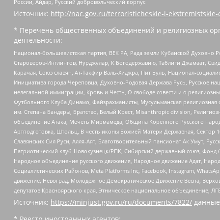
России, Айдар, Русский добровольческий корпус
Источник:
http://nac.gov.ru/terroristicheskie-i-ekstremistskie-
* Перечень общественных объединений и религиозных орг
деятельности:
Национал-большевистская партия, ВЕК РА, Рада земли Кубанской Духовно
Староверов-Инглингов, Нурджулар, К Богодержавию, Таблиги Джамаат, Сви
Карачая, Союз славян, Ат-Такфир Валь-Хиджра, Пит Буль, Национал-социал
Инициатива города Череповца, Духовно-Родовая Держава Русь, Русское н
нелегальной иммиграции, Кровь и Честь, О свободе совести и о религиоз
Футбольного Клуба Динамо, Файзрахманисты, Мусульманская религиозная о
им. Степана Бандеры, Братство, Белый Крест, Misanthropic division, Рели
объединение Атака, Мечеть Мирмамеда, Община Коренного Русского народа
Артподготовка, Штольц, В честь иконы Божией Матери Державная, Сектор 1
Славянских Сил Руси, Алля-Аят, Благотворительный пансионат Ак Умут, Русск
Патриотический клуб-Новокузнецк/РПК, Сибирский державный союз, Фонд б
Народное объединение русского движения, Народное движение Адат, Народ
Социалистических Районов, Meta Platforms Inc, Facebook, Instagram, Wha
движение, Невоград, Молодежное Демократическое Движение Весна, Верхов
депутатов Красноярского края, Этническое национальное объединение, ЛГ
Источник:
https://minjust.gov.ru/ru/documents/7822/
данные
* Реестр иностранных агентов: