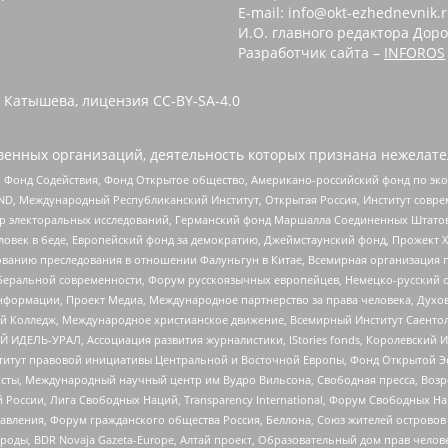
E-mail: info@okt-ezhednevnik.
И.О. главного редактора Доро
Разработчик сайта –
INFOROS
 Катышева, лицензия CC-BY-SA-4.0
енных организаций, деятельность которых признана нежелате
 Фонд Содействия, Фонд Открытое общество, Американо-российский фонд по э
 Международный Республиканский Институт, Открытая Россия, Институт совре
р электоральных исследований, Германский фонд Маршалла Соединенных Штатов
еловек в беде, Европейский фонд за демократию, Джеймстаунский фонд, Прожект
дованию преследования в отношении Фалуньгун в Китае, Всемирная организация 
беральной современности, Форум русскоязычных европейцев, Немецко-русский о
формации, Проект Медиа, Международное партнерство за права человека, Духов
 Колледж, Международное христианское движение, Всемирный Институт Саентол
 ИДЕЛЬ-УРАЛ, Ассоциация развития журналистики, IStories fonds, Королевск
r, Институт правовой инициативы Центральной и Восточной Европы, Фонд Открытой Э
ты, Международный научный центр им Вудро Вильсона, Свободная пресса, Возро
России, Лига Свободных Наций, Transparеncy International, Форум Свободных Н
правления, Форум гражданского общества Россия, Беллона, Союз жителей острово
роды, BDR Novaja Gazeta-Europe, Алтай проект, Образовательный дом прав челов