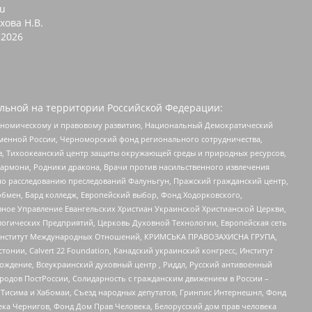
ru
хова Н.В.
2026
льной на территории Российской Федерации:
кономическому и правовому развитию, Национальный Демократический
менной России, Черноморский фонд регионального сотрудничества,
, Тихоокеанский центр защиты окружающей среды и природных ресурсов,
 Хармони, Родники дракона, Врачи против насильственного извлечения
по расследованию преследований Фалуньгун, Пражский гражданский центр,
бмен, Бард колледж, Европейский выбор, Фонд Ходорковского,
ное Управление Евангельских Христиан Украинской Христианской Церкви,
огических Предприятий, Церковь Духовной Технологии, Европейская сеть
ий Институт Международных Отношений, КРИМСЬКА ПРАВОЗАХИСНА ГРУПА,
стонии, Calvert 22 Foundation, Канадский украинский конгресс, Институт
ждение, Всеукраинский духовный центр , Риддл, Русский антивоенный
ародов ПостРоссии, Солидарность с гражданским движением в России –
в Тисима и Хабомаи, Съезд народных депутатов, Гринпис Интернешнл, Фонд
ека Чернигов, Фонд Дом Прав Человека, Белорусский дом прав человека