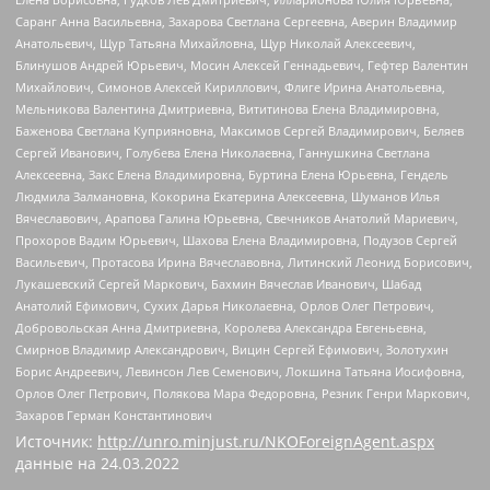
Саранг Анна Васильевна, Захарова Светлана Сергеевна, Аверин Владимир
Анатольевич, Щур Татьяна Михайловна, Щур Николай Алексеевич,
Блинушов Андрей Юрьевич, Мосин Алексей Геннадьевич, Гефтер Валентин
Михайлович, Симонов Алексей Кириллович, Флиге Ирина Анатольевна,
Мельникова Валентина Дмитриевна, Вититинова Елена Владимировна,
Баженова Светлана Куприяновна, Максимов Сергей Владимирович, Беляев
Сергей Иванович, Голубева Елена Николаевна, Ганнушкина Светлана
Алексеевна, Закс Елена Владимировна, Буртина Елена Юрьевна, Гендель
Людмила Залмановна, Кокорина Екатерина Алексеевна, Шуманов Илья
Вячеславович, Арапова Галина Юрьевна, Свечников Анатолий Мариевич,
Прохоров Вадим Юрьевич, Шахова Елена Владимировна, Подузов Сергей
Васильевич, Протасова Ирина Вячеславовна, Литинский Леонид Борисович,
Лукашевский Сергей Маркович, Бахмин Вячеслав Иванович, Шабад
Анатолий Ефимович, Сухих Дарья Николаевна, Орлов Олег Петрович,
Добровольская Анна Дмитриевна, Королева Александра Евгеньевна,
Смирнов Владимир Александрович, Вицин Сергей Ефимович, Золотухин
Борис Андреевич, Левинсон Лев Семенович, Локшина Татьяна Иосифовна,
Орлов Олег Петрович, Полякова Мара Федоровна, Резник Генри Маркович,
Захаров Герман Константинович
Источник:
http://unro.minjust.ru/NKOForeignAgent.aspx
данные на
24.03.2022