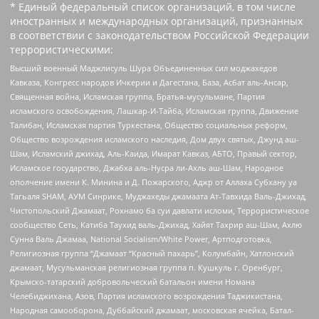
* Единый федеральный список организаций, в том числе
иностранных и международных организаций, признанных
в соответствии с законодательством Российской Федерации
террористическими:
Высший военный Маджлисуль Шура Объединенных сил моджахедов
Кавказа, Конгресс народов Ичкерии и Дагестана, База, Асбат аль-Ансар,
Священная война, Исламская группа, Братья-мусульмане, Партия
исламского освобождения, Лашкар-И-Тайба, Исламская группа, Движение
Талибан, Исламская партия Туркестана, Общество социальных реформ,
Общество возрождения исламского наследия, Дом двух святых, Джунд аш-
Шам, Исламский джихад, Аль-Каида, Имарат Кавказ, АБТО, Правый сектор,
Исламское государство, Джабха аль-Нусра ли-Ахль аш-Шам, Народное
ополчение имени К. Минина и Д. Пожарского, Аджр от Аллаха Субхану уа
Тагьаля SHAM, АУМ Синрике, Муджахеды джамаата Ат-Тавхида Валь-Джихад,
Чистопольский Джамаат, Рохнамо ба суи давлати исломи, Террористическое
сообщество Сеть, Катиба Таухид валь-Джихад, Хайят Тахрир аш-Шам, Ахлю
Сунна Валь Джамаа, National Socialism/White Power, Артподготовка,
Религиозная группа “Джамаат “Красный пахарь”, Колумбайн, Хатлонский
джамаат, Мусульманская религиозная группа п. Кушкуль г. Оренбург,
Крымско-татарский добровольческий батальон имени Номана
Челебиджихана, Азов, Партия исламского возрождения Таджикистана,
Народная самооборона, Дуббайский джамаат, московская ячейка, Батал-