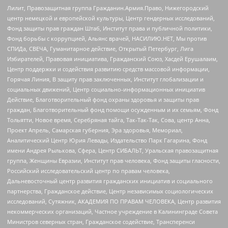
Лилит, Правозащитная группа Гражданин.Армия.Право, Нижегородский
центр немецкой и европейской культуры, Центр гендерных исследований,
Фонд защиты прав граждан Штаб, Институт права и публичной политики,
Фонд борьбы с коррупцией, Альянс врачей, НАСИЛИЮ.НЕТ, Мы против
СПИДа, СВЕЧА, Гуманитарное действие, Открытый Петербург, Лига
Избирателей, Правовая инициатива, Гражданский Союз, Хасдей Ерушалаим,
Центр поддержки и содействия развитию средств массовой информации,
Горячая Линия, В защиту прав заключенных, Институт глобализации и
социальных движений, Центр социально-информационных инициатив
Действие, Благотворительный фонд охраны здоровья и защиты прав
граждан, Благотворительный фонд помощи осужденным и их семьям, Фонд
Тольятти, Новое время, Серебряная тайга, Так-Так-Так, Сова, центр Анна,
Проект Апрель, Самарская губерния, Эра здоровья, Мемориал,
Аналитический Центр Юрия Левады, Издательство Парк Гагарина, Фонд
имени Андрея Рылькова, Сфера, Центр СИБАЛЬТ, Уральская правозащитная
группа, Женщины Евразии, Институт прав человека, Фонд защиты гласности,
Российский исследовательский центр по правам человека,
Дальневосточный центр развития гражданских инициатив и социального
партнерства, Гражданское действие, Центр независимых социологических
исследований, Сутяжник, АКАДЕМИЯ ПО ПРАВАМ ЧЕЛОВЕКА, Центр развития
некоммерческих организаций, Частное учреждение в Калининграде Совета
Министров северных стран, Гражданское содействие, Трансперенси