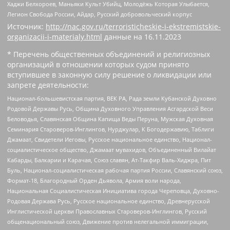
Хаджи Белхороев, Маньяки Культ Убийц, Молодёжь Которая Улыбается,
Легион Свобода России, Айдар, Русский добровольческий корпус
Источник:
http://nac.gov.ru/terroristicheskie-i-ekstremistskie-
organizacii-i-materialy.html
данные на
16.11.2023
* Перечень общественных объединений и религиозных
организаций в отношении которых судом принято
вступившее в законную силу решение о ликвидации или
запрете деятельности:
Национал-большевистская партия, ВЕК РА, Рада земли Кубанской Духовно
Родовой Державы Русь, Община Духовного Управления Асгардской Веси
Беловодья, Славянская Община Капища Веды Перуна, Мужская Духовная
Семинария Староверов-Инглингов, Нурджулар, К Богодержавию, Таблиги
Джамаат, Свидетели Иеговы, Русское национальное единство, Национал-
социалистическое общество, Джамаат мувахидов, Объединенный Вилайат
Кабарды, Балкарии и Карачая, Союз славян, Ат-Такфир Валь-Хиджра, Пит
Буль, Национал-социалистическая рабочая партия России, Славянский союз,
Формат-18, Благородный Орден Дьявола, Армия воли народа,
Национальная Социалистическая Инициатива города Череповца, Духовно-
Родовая Держава Русь, Русское национальное единство, Древнерусской
Инглистической церкви Православных Староверов-Инглингов, Русский
общенациональный союз, Движение против нелегальной иммиграции,