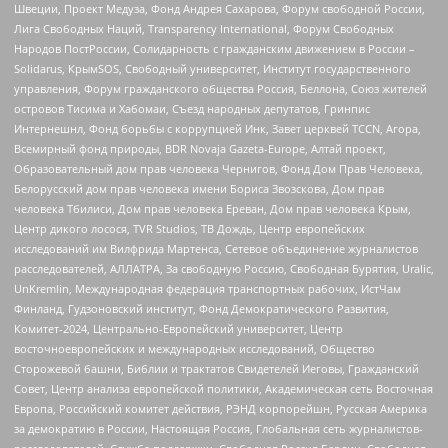
Швеции, Проект Медуза, Фонд Андрея Сахарова, Форум свободной России,
Лига Свободных Наций, Transparеncy International, Форум Свободных
Народов ПостРоссии, Солидарность с гражданским движением в России –
Solidarus, КрымSOS, Свободный университет, Институт государственного
управления, Форум гражданского общества Россия, Беллона, Союз жителей
островов Тисима и Хабомаи, Съезд народных депутатов, Гринпис
Интернешнл, Фонд борьбы с коррупцией Инк, Завет церквей TCCN, Агора,
Всемирный фонд природы, BDR Novaja Gazeta-Europe, Алтай проект,
Образовательный дом прав человека Чернигов, Фонд Дом Прав Человека,
Белорусский дом прав человека имени Бориса Звозскова, Дом прав
человека Тбилиси, Дом прав человека Ереван, Дом прав человека Крым,
Центр дикого лосося, TVR Studios, ТВ Дождь, Центр европейских
исследований им Вилфрида Мартенса, Сетевое объединение журналистов
расследователей, АЛЛАТРА, За свободную Россию, Свободная Бурятия, Uralic,
UnKremlin, Международная федерация транспортных рабочих, ИстЧам
Финланд, Гудзоновский институт, Фонд Демократического Развития,
Комитет-2024, Центрально-Европейский университет, Центр
восточноевропейских и международных исследований, Общество
Сторожевой башни, Библии и трактатов Свидетелей Иеговы, Гражданский
Совет, Центр анализа европейской политики, Академическая сеть Восточная
Европа, Российский комитет действия, РЭНД корпорейшн, Русская Америка
за демократию в России, Настоящая Россия, Глобальная сеть журналистов-