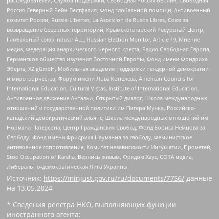
расследователей, Служба поддержки, Свободная Россия Берлин, Свободная
Россия Северный Рейн-Вестфалия, Фонд глобальной помощи, Антивоенный
комитет России, Russie-Libertes, La Asocicion de Rusos Libres, Союз за
возвращение Северных территорий, Крымскотатарский Ресурсный Центр,
Глобальный союз IndustriALL, Russian Election Monitor, Article 19, Мнение
медиа, Федерация анархического черного креста, Радио Свободная Европа,
Германское общество изучения Восточной Европы, Фонд имени Фридриха
Эберта, XZ gGmbH, Мобильная академия поддержки гендерной демократии
и миротворчества, Форум имени Льва Копелева, American Councils for
International Education, Cultural Vistas, Institute of International Education,
Антивоенное движение Антальи, Открытый диалог, Школа международных
отношений и государственной политики им Питера Мунка, Российско-
канадский демократический альянс, Школа международных отношений им
Нормана Патерсона, Центр Гражданских Свобод, Фонд Бориса Немцова за
Свободу, Фонд имени Фридриха Науманна за свободу, Феминистское
антивоенное сопротивление, Комитет независимости Ингушетии, Прометей,
Stop Occupation of Karelia, Вернись живым, Фридом Хаус, СОТА медиа,
Либерально-демократическая Лига Украины
Источник:
https://minjust.gov.ru/ru/documents/7756/
данные
на
13.05.2024
* Сведения реестра НКО, выполняющих функции
иностранного агента: