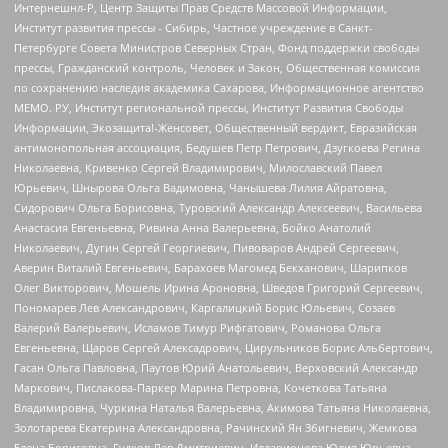
Интернешнл-Р, Центр Защиты Прав Средств Массовой Информации,
Институт развития прессы - Сибирь, Частное учреждение в Санкт-
Петербурге Совета Министров Северных Стран, Фонд поддержки свободы
прессы, Гражданский контроль, Человек и Закон, Общественная комиссия
по сохранению наследия академика Сахарова, Информационное агентство
МЕМО. РУ, Институт региональной прессы, Институт Развития Свободы
Информации, Экозащита!-Женсовет, Общественный вердикт, Евразийская
антимонопольная ассоциация, Бедушев Петр Петрович, Дзугкоева Регина
Николаевна, Кривенко Сергей Владимирович, Милославский Павел
Юрьевич, Шнырова Ольга Вадимовна, Чанышева Лилия Айратовна,
Сидорович Ольга Борисовна, Туровский Александр Алексеевич, Васильева
Анастасия Евгеньевна, Ривина Анна Валерьевна, Бойко Анатолий
Николаевич, Дугин Сергей Георгиевич, Пивоваров Андрей Сергеевич,
Аверин Виталий Евгеньевич, Барахоев Магомед Бекханович, Шарипков
Олег Викторович, Мошель Ирина Ароновна, Шведов Григорий Сергеевич,
Пономарев Лев Александрович, Каргалицкий Борис Юльевич, Созаев
Валерий Валерьевич, Исламов Тимур Рифгатович, Романова Ольга
Евгеньевна, Щаров Сергей Алексадрович, Цирульников Борис Альбертович,
Гасан Ольга Павловна, Паутов Юрий Анатольевич, Верховский Александр
Маркович, Пислакова-Паркер Марина Петровна, Кочеткова Татьяна
Владимировна, Чуркина Наталья Валерьевна, Акимова Татьяна Николаевна,
Золотарева Екатерина Александровна, Рачинский Ян Збигневич, Жемкова
Елена Борисовна, Гудков Лев Дмитриевич, Илларионова Юлия Юрьевна,