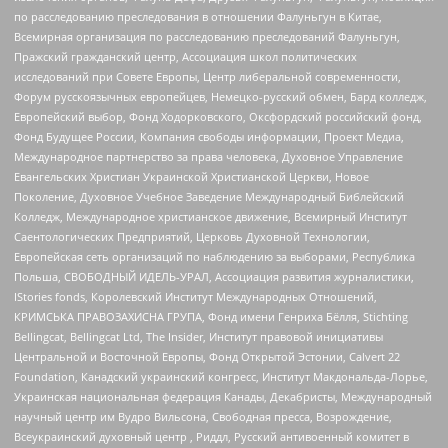
по расследованию преследования в отношении Фалуньгун в Китае,
Всемирная организация по расследованию преследований Фалуньгун,
Пражский гражданский центр, Ассоциация школ политических
исследований при Совете Европы, Центр либеральной современности,
Форум русскоязычных европейцев, Немецко-русский обмен, Бард колледж,
Европейский выбор, Фонд Ходорковского, Оксфордский российский фонд,
Фонд Будущее России, Компания свободы информации, Проект Медиа,
Международное партнерство за права человека, Духовное Управление
Евангельских Христиан Украинской Христианской Церкви, Новое
Поколение, Духовное Учебное Заведение Международный Библейский
Колледж, Международное христианское движение, Всемирный Институт
Саентологических Предприятий, Церковь Духовной Технологии,
Европейская сеть организаций по наблюдению за выборами, Республика
Польша, СВОБОДНЫЙ ИДЕЛЬ-УРАЛ, Ассоциация развития журналистики,
IStories fonds, Королевский Институт Международных Отношений,
КРИМСЬКА ПРАВОЗАХИСНА ГРУПА, Фонд имени Генриха Бёлля, Stichting
Bellingcat, Bellingcat Ltd, The Insider, Институт правовой инициативы
Центральной и Восточной Европы, Фонд Открытой Эстонии, Calvert 22
Foundation, Канадский украинский конгресс, Институт Макдональда-Лорье,
Украинская национальная федерация Канады, Декабристы, Международный
научный центр им Вудро Вильсона, Свободная пресса, Возрождение,
Всеукраинский духовный центр , Риддл, Русский антивоенный комитет в