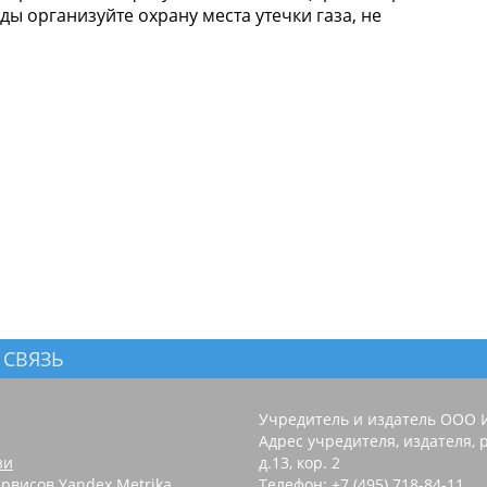
ы организуйте охрану места утечки газа, не
 СВЯЗЬ
Учредитель и издатель ООО 
Адрес учредителя, издателя, р
зи
д.13, кор. 2
рвисов Yandex.Metrika,
Телефон: +7 (495) 718-84-11