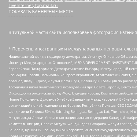
LiveInternet, top.mail.ru
ПОКАЗАТЬ БАННЕРНЫЕ МЕСТА
В титульной части сайта использована фотография Евгения
* Перечень иностранных и международных неправительств
Национальный фонд в поддержку демократии, Институт Открытое Общество
Институт Международных Отношений, MEDIA DEVELOPMENT INVESTMENT FUND,
Европейская Платформа за Демократические Выборы, Международный цент
Свободная Россия, Всемирный конгресс украинцев, Атлантический совет, Ч
органов, Фалунь Дафа, Друзья Фалуньгун, Фалуньгун, Коалиция по рассле
Ассоциация школ политических исследований при Совете Европы, Центр ли
Оксфордский российский фонд, Фонд Будущее России, Компания свободы ин
Новое Поколение, Духовное Учебное Заведение Международный Библейский
организаций по наблюдению за выборами, Республика Польша, СВОБОДНЫЙ
Фонд имени Генриха Бёлля, Stichting Bellingcat, Bellingcat Ltd, The Inside
Макдональда-Лорье, Украинская национальная федерация Канады, Декабрис
комитет в Швеции, Проект Медуза, Фонд Андрея Сахарова, Форум свободной 
Solidarus, КрымSOS, Свободный университет, Институт государственного у
борьбы с коррупцией Инк, Завет церквей TCCN, Агора, Всемирный фонд при