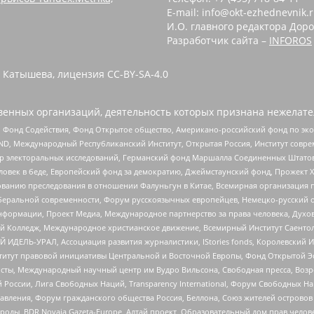
E-mail: info@okt-ezhednevnik.
И.О. главного редактора Доро
Разработчик сайта –
INFOROS
 Катышева, лицензия CC-BY-SA-4.0
енных организаций, деятельность которых признана нежелате
 Фонд Содействия, Фонд Открытое общество, Американо-российский фонд по э
 Международный Республиканский Институт, Открытая Россия, Институт совре
р электоральных исследований, Германский фонд Маршалла Соединенных Штатов
еловек в беде, Европейский фонд за демократию, Джеймстаунский фонд, Прожект
дованию преследования в отношении Фалуньгун в Китае, Всемирная организация 
беральной современности, Форум русскоязычных европейцев, Немецко-русский о
формации, Проект Медиа, Международное партнерство за права человека, Духов
 Колледж, Международное христианское движение, Всемирный Институт Саентол
 ИДЕЛЬ-УРАЛ, Ассоциация развития журналистики, IStories fonds, Королевск
r, Институт правовой инициативы Центральной и Восточной Европы, Фонд Открытой Э
ты, Международный научный центр им Вудро Вильсона, Свободная пресса, Возро
России, Лига Свободных Наций, Transparеncy International, Форум Свободных Н
правления, Форум гражданского общества Россия, Беллона, Союз жителей острово
роды, BDR Novaja Gazeta-Europe, Алтай проект, Образовательный дом прав челов