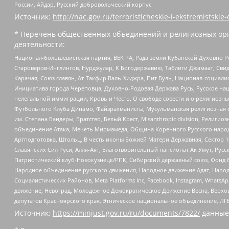
России, Айдар, Русский добровольческий корпус
Источник:
http://nac.gov.ru/terroristicheskie-i-ekstremistskie-
* Перечень общественных объединений и религиозных орг
деятельности:
Национал-большевистская партия, ВЕК РА, Рада земли Кубанской Духовно
Староверов-Инглингов, Нурджулар, К Богодержавию, Таблиги Джамаат, Сви
Карачая, Союз славян, Ат-Такфир Валь-Хиджра, Пит Буль, Национал-социал
Инициатива города Череповца, Духовно-Родовая Держава Русь, Русское н
нелегальной иммиграции, Кровь и Честь, О свободе совести и о религиоз
Футбольного Клуба Динамо, Файзрахманисты, Мусульманская религиозная о
им. Степана Бандеры, Братство, Белый Крест, Misanthropic division, Рели
объединение Атака, Мечеть Мирмамеда, Община Коренного Русского народа
Артподготовка, Штольц, В честь иконы Божией Матери Державная, Сектор 1
Славянских Сил Руси, Алля-Аят, Благотворительный пансионат Ак Умут, Русск
Патриотический клуб-Новокузнецк/РПК, Сибирский державный союз, Фонд б
Народное объединение русского движения, Народное движение Адат, Народ
Социалистических Районов, Meta Platforms Inc, Facebook, Instagram, Wha
движение, Невоград, Молодежное Демократическое Движение Весна, Верхов
депутатов Красноярского края, Этническое национальное объединение, ЛГ
Источник:
https://minjust.gov.ru/ru/documents/7822/
данные