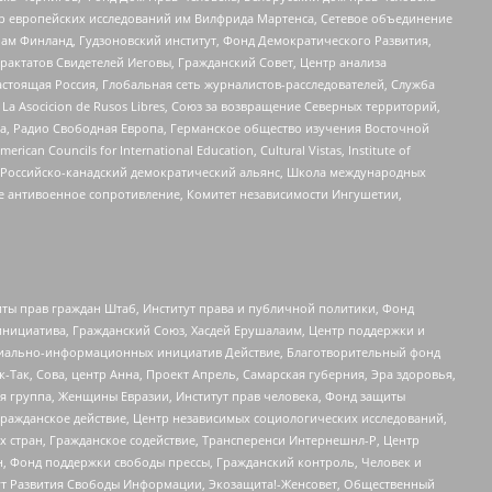
нтр европейских исследований им Вилфрида Мартенса, Сетевое объединение
Чам Финланд, Гудзоновский институт, Фонд Демократического Развития,
актатов Свидетелей Иеговы, Гражданский Совет, Центр анализа
астоящая Россия, Глобальная сеть журналистов-расследователей, Служба
a Asocicion de Rusos Libres, Союз за возвращение Северных территорий,
еста, Радио Свободная Европа, Германское общество изучения Восточной
ouncils for International Education, Cultural Vistas, Institute of
, Российско-канадский демократический альянс, Школа международных
е антивоенное сопротивление, Комитет независимости Ингушетии,
ты прав граждан Штаб, Институт права и публичной политики, Фонд
инициатива, Гражданский Союз, Хасдей Ерушалаим, Центр поддержки и
социально-информационных инициатив Действие, Благотворительный фонд
Так, Сова, центр Анна, Проект Апрель, Самарская губерния, Эра здоровья,
я группа, Женщины Евразии, Институт прав человека, Фонд защиты
Гражданское действие, Центр независимых социологических исследований,
стран, Гражданское содействие, Трансперенси Интернешнл-Р, Центр
н, Фонд поддержки свободы прессы, Гражданский контроль, Человек и
тут Развития Свободы Информации, Экозащита!-Женсовет, Общественный