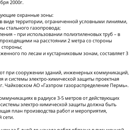
бря 2000г.
едующие охранные зоны:
 в виде территории, ограниченной условными линиями,
ны стального газопровода;
ления – при использовании полиэтиленовых труб – в
проходящими на расстоянии 2 метра со стороны
 стороны;
женного по лесам и кустарниковым зонам, составляет 3
бот при сооружении зданий, инженерных коммуникаций,
ия и системы электро-химической защиты проектная
 г. Чайковском АО «Газпром газораспределение Пермь».
оммуникациях в радиусе 3-5 метров от действующих
в системы электро-химической защиты должна быть
щая план производства работ и мероприятия,
 сети.
 чем за 5 дней до начала работ обязана в письменной