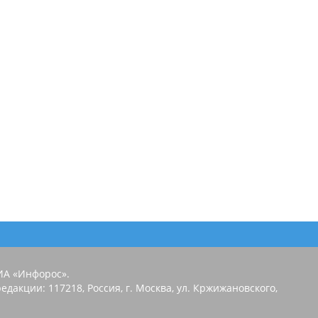
ИА «Инфорос».
едакции: 117218, Россия, г. Москва, ул. Кржижановского,