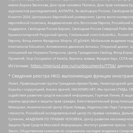
имени Бориса Звозскова, Дом прав человека Тбилиси, Дом прав человека Ер
журналистов расследователей, АЛЛАТРА, За свободную Россию, Свободная Б
Комитет-2024, Центрально-Европейский университет, Центр восточноевроп
европейской политики, Академическая сеть Восточная Европа, Российский к
поддержки, Свободная Россия Берлин, Свободная Россия Северный Рейн-Вест
Крымскотатарский Ресурсный Центр, Глобальный союз IndustriALL, Russian E
Европы, Фонд имени Фридриха Эберта, XZ gGmbH, Мобильная академия поддержк
International Education, Антивоенное движение Антальи, Открытый диало
отношений им Нормана Патерсона, Центр Гражданских Свобод, Фонд Бориса
Прометей, Stop Occupation of Karelia, Вернись живым, Фридом Хаус, СОТА 
Источник:
https://minjust.gov.ru/ru/documents/7756/
данные
* Сведения реестра НКО, выполняющих функции иностранн
Лилит, Правозащитная группа Гражданин.Армия.Право, Нижегородский цент
борьбы с коррупцией, Альянс врачей, НАСИЛИЮ.НЕТ, Мы против СПИДа, СВЕ
содействия развитию средств массовой информации, Горячая Линия, В защ
охраны здоровья и защиты прав граждан, Благотворительный фонд помощи ос
Мемориал, Аналитический Центр Юрия Левады, Издательство Парк Гагарина
гласности, Российский исследовательский центр по правам человека, Даль
Сутяжник, АКАДЕМИЯ ПО ПРАВАМ ЧЕЛОВЕКА, Центр развития некоммерческих
Защиты Прав Средств Массовой Информации, Институт развития прессы - Си
Закон, Общественная комиссия по сохранению наследия академика Сахаров