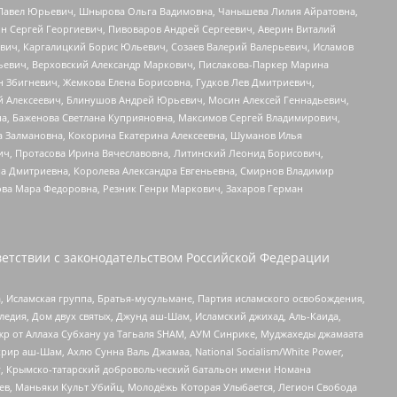
й Павел Юрьевич, Шнырова Ольга Вадимовна, Чанышева Лилия Айратовна,
ин Сергей Георгиевич, Пивоваров Андрей Сергеевич, Аверин Виталий
вич, Каргалицкий Борис Юльевич, Созаев Валерий Валерьевич, Исламов
льевич, Верховский Александр Маркович, Пислакова-Паркер Марина
н Збигневич, Жемкова Елена Борисовна, Гудков Лев Дмитриевич,
й Алексеевич, Блинушов Андрей Юрьевич, Мосин Алексей Геннадьевич,
а, Баженова Светлана Куприяновна, Максимов Сергей Владимирович,
а Залмановна, Кокорина Екатерина Алексеевна, Шуманов Илья
ч, Протасова Ирина Вячеславовна, Литинский Леонид Борисович,
а Дмитриевна, Королева Александра Евгеньевна, Смирнов Владимир
ова Мара Федоровна, Резник Генри Маркович, Захаров Герман
етствии с законодательством Российской Федерации
 Исламская группа, Братья-мусульмане, Партия исламского освобождения,
едия, Дом двух святых, Джунд аш-Шам, Исламский джихад, Аль-Каида,
жр от Аллаха Субхану уа Тагьаля SHAM, АУМ Синрике, Муджахеды джамаата
рир аш-Шам, Ахлю Сунна Валь Джамаа, National Socialism/White Power,
рг, Крымско-татарский добровольческий батальон имени Номана
оев, Маньяки Культ Убийц, Молодёжь Которая Улыбается, Легион Свобода