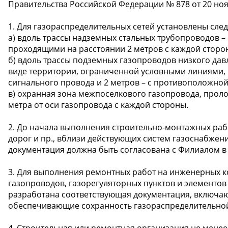
Правительства Российской Федерации № 878 от 20 ноя
1. Для газораспределительных сетей установлены сл
а) вдоль трассы надземных стальных трубопроводов –
проходящими на расстоянии 2 метров с каждой сторо
б) вдоль трассы подземных газопроводов низкого дав
виде территории, ограниченной условными линиями, 
сигнального провода и 2 метров – с противоположной
в) охранная зона межпоселкового газопровода, проло
метра от оси газопровода с каждой стороны.
2. До начала выполнения строительно-монтажных ра
дорог и пр., вблизи действующих систем газоснабжен
документация должна быть согласована с Филиалом в
3. Для выполнения ремонтных работ на инженерных к
газопроводов, газорегуляторных пунктов и элементо
разработана соответствующая документация, включаю
обеспечивающие сохранность газораспределительной
4. Строительная или ремонтная организация не менее