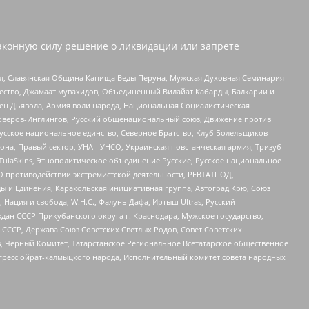
аконную силу решение о ликвидации или запрете
ья, Славянская Община Капища Веды Перуна, Мужская Духовная Семинария
щество, Джамаат мувахидов, Объединенный Вилайат Кабарды, Балкарии и
ден Дьявола, Армия воли народа, Национальная Социалистическая
роверов-Инглингов, Русский общенациональный союз, Движение против
усское национальное единство, Северное Братство, Клуб Болельщиков
а, Правый сектор, УНА - УНСО, Украинская повстанческая армия, Тризуб
 TulaSkins, Этнополитическое объединение Русские, Русское национальное
О противодействии экстремистской деятельности, РЕВТАТПОД,
ы и Единения, Каракольская инициативная группа, Автоград Крю, Союз
 Нация и свобода, W.H.С., Фалунь Дафа, Иртыш Ultras, Русский
ан СССР Прикубанского округа г. Краснодара, Мужское государство,
СССР, Держава Союз Советских Светлых Родов, Совет Советских
в, Черный Комитет, Татарстанское Региональное Всетатарское общественное
гресс ойрат-калмыцкого народа, Исполнительный комитет совета народных