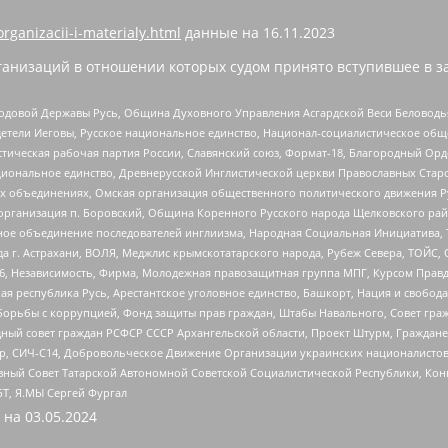
organizacii-i-materialy.html
данные на
16.11.2023
анизаций в отношении которых судом принято вступившее в з
 Родовой Державы Русь, Община Духовного Управления Асгардской Веси Беловод
детели Иеговы, Русское национальное единство, Национал-социалистическое об
истическая рабочая партия России, Славянский союз, Формат-18, Благородный Ор
ациональное единство, Древнерусской Инглистической церкви Православных Ста
ных объединениях, Омская организация общественного политического движения Р
рганизация п. Боровский, Община Коренного Русского народа Щелковского район
гиозное объединение последователей инглиизма, Народная Социальная Инициатива,
 г. Астрахани, ВОЛЯ, Меджлис крымскотатарского народа, Рубеж Севера, ТОЙС, 
6, Независимость, Фирма, Молодежная правозащитная группа МПГ, Курсом Правд
ая республика Русь, Арестантское уголовное единство, Башкорт, Нация и свобода,
орьбы с коррупцией, Фонд защиты прав граждан, Штабы Навального, Совет гражд
ный совет граждан РСФСР СССР Архангельской области, Проект Штурм, Граждане 
tsApp, СИЧ-С14, Добровольческое Движение Организации украинских националисто
ный Совет Татарской Автономной Советской Социалистической Республики, Кон
БТ, Я.МЫ Сергей Фургал
 на
03.05.2024