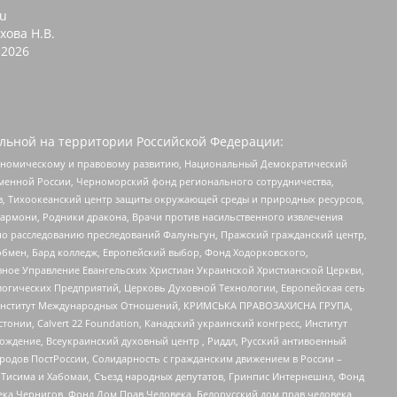
ru
хова Н.В.
2026
льной на территории Российской Федерации:
кономическому и правовому развитию, Национальный Демократический
менной России, Черноморский фонд регионального сотрудничества,
, Тихоокеанский центр защиты окружающей среды и природных ресурсов,
 Хармони, Родники дракона, Врачи против насильственного извлечения
по расследованию преследований Фалуньгун, Пражский гражданский центр,
бмен, Бард колледж, Европейский выбор, Фонд Ходорковского,
ное Управление Евангельских Христиан Украинской Христианской Церкви,
огических Предприятий, Церковь Духовной Технологии, Европейская сеть
ий Институт Международных Отношений, КРИМСЬКА ПРАВОЗАХИСНА ГРУПА,
стонии, Calvert 22 Foundation, Канадский украинский конгресс, Институт
ждение, Всеукраинский духовный центр , Риддл, Русский антивоенный
ародов ПостРоссии, Солидарность с гражданским движением в России –
в Тисима и Хабомаи, Съезд народных депутатов, Гринпис Интернешнл, Фонд
ека Чернигов, Фонд Дом Прав Человека, Белорусский дом прав человека