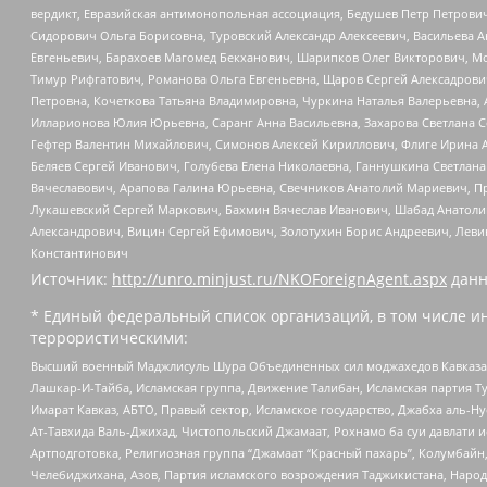
вердикт, Евразийская антимонопольная ассоциация, Бедушев Петр Петрови
Сидорович Ольга Борисовна, Туровский Александр Алексеевич, Васильева А
Евгеньевич, Барахоев Магомед Бекханович, Шарипков Олег Викторович, М
Тимур Рифгатович, Романова Ольга Евгеньевна, Щаров Сергей Алексадрови
Петровна, Кочеткова Татьяна Владимировна, Чуркина Наталья Валерьевна, 
Илларионова Юлия Юрьевна, Саранг Анна Васильевна, Захарова Светлана 
Гефтер Валентин Михайлович, Симонов Алексей Кириллович, Флиге Ирина 
Беляев Сергей Иванович, Голубева Елена Николаевна, Ганнушкина Светлана
Вячеславович, Арапова Галина Юрьевна, Свечников Анатолий Мариевич, П
Лукашевский Сергей Маркович, Бахмин Вячеслав Иванович, Шабад Анатоли
Александрович, Вицин Сергей Ефимович, Золотухин Борис Андреевич, Леви
Константинович
Источник:
http://unro.minjust.ru/NKOForeignAgent.aspx
данн
* Единый федеральный список организаций, в том числе и
террористическими:
Высший военный Маджлисуль Шура Объединенных сил моджахедов Кавказа, Ко
Лашкар-И-Тайба, Исламская группа, Движение Талибан, Исламская партия Т
Имарат Кавказ, АБТО, Правый сектор, Исламское государство, Джабха аль-
Ат-Тавхида Валь-Джихад, Чистопольский Джамаат, Рохнамо ба суи давлати и
Артподготовка, Религиозная группа “Джамаат “Красный пахарь”, Колумбайн
Челебиджихана, Азов, Партия исламского возрождения Таджикистана, Народ