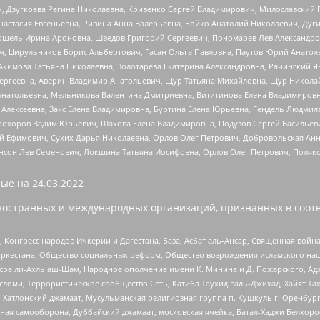
ч, Дзугкоева Регина Николаевна, Кривенко Сергей Владимирович, Милославски
настасия Евгеньевна, Ривина Анна Валерьевна, Бойко Анатолий Николаевич, Дуг
ошель Ирина Ароновна, Шведов Григорий Сергеевич, Пономарев Лев Александро
ч, Цирульников Борис Альбертович, Гасан Ольга Павловна, Паутов Юрий Анато
Акимова Татьяна Николаевна, Золотарева Екатерина Александровна, Рачинский Я
Сергеевна, Аверин Владимир Анатольевич, Щур Татьяна Михайловна, Щур Никола
Анатольевна, Мельникова Валентина Дмитриевна, Вититинова Елена Владимировн
 Алексеевна, Закс Елена Владимировна, Буртина Елена Юрьевна, Гендель Людмил
рохоров Вадим Юрьевич, Шахова Елена Владимировна, Подузов Сергей Васильеви
й Ефимович, Сухих Дарья Николаевна, Орлов Олег Петрович, Добровольская Анн
нсон Лев Семенович, Локшина Татьяна Иосифовна, Орлов Олег Петрович, Поляк
ые на
24.03.2022
ностранных и международных организаций, признанных в соотв
нгресс народов Ичкерии и Дагестана, База, Асбат аль-Ансар, Священная война,
уркестана, Общество социальных реформ, Общество возрождения исламского насл
Нусра ли-Ахль аш-Шам, Народное ополчение имени К. Минина и Д. Пожарского, Ад
сломи, Террористическое сообщество Сеть, Катиба Таухид валь-Джихад, Хайят Тах
, Хатлонский джамаат, Мусульманская религиозная группа п. Кушкуль г. Оренбу
ная самооборона, Дуббайский джамаат, московская ячейка, Батал-Хаджи Белхор