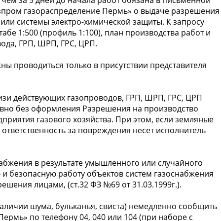
Газпром газораспределение Пермь» о выдаче разрешения
или системы электро-химической защиты. К запросу
бе 1:500 (профиль 1:100), план производства работ и
да, ГРП, ШРП, ГРС, ЦРП.
ны проводиться только в присутствии представителя
изи действующих газопроводов, ГРП, ШРП, ГРС, ЦРП
ивно без оформления Разрешения на производство
приятия газового хозяйства. При этом, если земляные
, ответственность за повреждения несет исполнитель
абжения в результате умышленного или случайного
и безопасную работу объектов систем газоснабжения
ения лицами, (ст.32 ФЗ №69 от 31.03.1999г.).
 наличии шума, бульканья, свиста) немедленно сообщить
ермь» по телефону 04, 040 или 104 (при наборе с