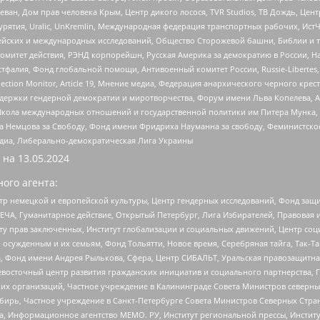
еван, Дом прав человека Крым, Центр дикого лосося, TVR Studios, ТВ Дождь, Це
урятия, Uralic, UnKremlin, Международная федерация транспортных рабочих, Ист
ейских и международных исследований, Общество Сторожевой башни, Библии и тр
омитет действия, РЭНД корпорейшн, Русская Америка за демократию в России, Н
фалия, Фонд глобальной помощи, Антивоенный комитет России, Russie-Libertes, L
lection Monitor, Article 19, Мнение медиа, Федерация анархического черного кр
и гендерной демократии и миротворчества, Форум имени Льва Копелева, American C
г, Школа международных отношений и государственной политики им Питера Мунка
 Немцова за Свободу, Фонд имени Фридриха Науманна за свободу, Феминистско
медиа, Либерально-демократическая Лига Украины
 на
13.05.2024
ого агента:
р немецкой и европейской культуры, Центр гендерных исследований, Фонд защи
ЧА, Гуманитарное действие, Открытый Петербург, Лига Избирателей, Правовая 
иту прав заключенных, Институт глобализации и социальных движений, Центр 
ужденным и их семьям, Фонд Тольятти, Новое время, Серебряная тайга, Так-Так-
, Фонд имени Андрея Рылькова, Сфера, Центр СИБАЛЬТ, Уральская правозащитна
невосточный центр развития гражданских инициатив и социального партнерства, 
 организаций, Частное учреждение в Калининграде Совета Министров северных 
бирь, Частное учреждение в Санкт-Петербурге Совета Министров Северных Стра
а, Информационное агентство МЕМО. РУ, Институт региональной прессы, Инсти