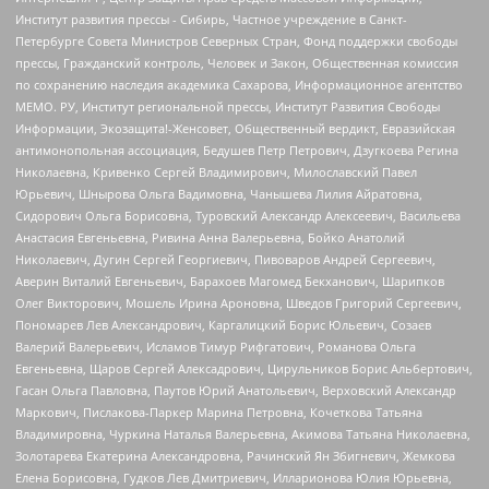
Институт развития прессы - Сибирь, Частное учреждение в Санкт-
Петербурге Совета Министров Северных Стран, Фонд поддержки свободы
прессы, Гражданский контроль, Человек и Закон, Общественная комиссия
по сохранению наследия академика Сахарова, Информационное агентство
МЕМО. РУ, Институт региональной прессы, Институт Развития Свободы
Информации, Экозащита!-Женсовет, Общественный вердикт, Евразийская
антимонопольная ассоциация, Бедушев Петр Петрович, Дзугкоева Регина
Николаевна, Кривенко Сергей Владимирович, Милославский Павел
Юрьевич, Шнырова Ольга Вадимовна, Чанышева Лилия Айратовна,
Сидорович Ольга Борисовна, Туровский Александр Алексеевич, Васильева
Анастасия Евгеньевна, Ривина Анна Валерьевна, Бойко Анатолий
Николаевич, Дугин Сергей Георгиевич, Пивоваров Андрей Сергеевич,
Аверин Виталий Евгеньевич, Барахоев Магомед Бекханович, Шарипков
Олег Викторович, Мошель Ирина Ароновна, Шведов Григорий Сергеевич,
Пономарев Лев Александрович, Каргалицкий Борис Юльевич, Созаев
Валерий Валерьевич, Исламов Тимур Рифгатович, Романова Ольга
Евгеньевна, Щаров Сергей Алексадрович, Цирульников Борис Альбертович,
Гасан Ольга Павловна, Паутов Юрий Анатольевич, Верховский Александр
Маркович, Пислакова-Паркер Марина Петровна, Кочеткова Татьяна
Владимировна, Чуркина Наталья Валерьевна, Акимова Татьяна Николаевна,
Золотарева Екатерина Александровна, Рачинский Ян Збигневич, Жемкова
Елена Борисовна, Гудков Лев Дмитриевич, Илларионова Юлия Юрьевна,