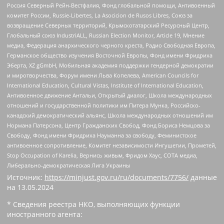
Россия Северный Рейн-Вестфалия, Фонд глобальной помощи, Антивоенный
комитет России, Russie-Libertes, La Asocicion de Rusos Libres, Союз за
возвращение Северных территорий, Крымскотатарский Ресурсный Центр,
Глобальный союз IndustriALL, Russian Election Monitor, Article 19, Мнение
медиа, Федерация анархического черного креста, Радио Свободная Европа,
Германское общество изучения Восточной Европы, Фонд имени Фридриха
Эберта, XZ gGmbH, Мобильная академия поддержки гендерной демократии
и миротворчества, Форум имени Льва Копелева, American Councils for
International Education, Cultural Vistas, Institute of International Education,
Антивоенное движение Антальи, Открытый диалог, Школа международных
отношений и государственной политики им Питера Мунка, Российско-
канадский демократический альянс, Школа международных отношений им
Нормана Патерсона, Центр Гражданских Свобод, Фонд Бориса Немцова за
Свободу, Фонд имени Фридриха Науманна за свободу, Феминистское
антивоенное сопротивление, Комитет независимости Ингушетии, Прометей,
Stop Occupation of Karelia, Вернись живым, Фридом Хаус, СОТА медиа,
Либерально-демократическая Лига Украины
Источник:
https://minjust.gov.ru/ru/documents/7756/
данные
на
13.05.2024
* Сведения реестра НКО, выполняющих функции
иностранного агента: