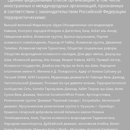
иностранных и международных организаций, признанных
в соответствии с законодательством Российской Федерации
террористическими:
Высший военный Маджлисуль Шура Объединенных сил моджахедов
Кавказа, Конгресс народов Ичкерии и Дагестана, База, Асбат аль-Ансар,
Священная война, Исламская группа, Братья-мусульмане, Партия
исламского освобождения, Лашкар-И-Тайба, Исламская группа, Движение
Талибан, Исламская партия Туркестана, Общество социальных реформ,
Общество возрождения исламского наследия, Дом двух святых, Джунд аш-
Шам, Исламский джихад, Аль-Каида, Имарат Кавказ, АБТО, Правый сектор,
Исламское государство, Джабха аль-Нусра ли-Ахль аш-Шам, Народное
ополчение имени К. Минина и Д. Пожарского, Аджр от Аллаха Субхану уа
Тагьаля SHAM, АУМ Синрике, Муджахеды джамаата Ат-Тавхида Валь-Джихад,
Чистопольский Джамаат, Рохнамо ба суи давлати исломи, Террористическое
сообщество Сеть, Катиба Таухид валь-Джихад, Хайят Тахрир аш-Шам, Ахлю
Сунна Валь Джамаа, National Socialism/White Power, Артподготовка,
Религиозная группа “Джамаат “Красный пахарь”, Колумбайн, Хатлонский
джамаат, Мусульманская религиозная группа п. Кушкуль г. Оренбург,
Крымско-татарский добровольческий батальон имени Номана
Челебиджихана, Азов, Партия исламского возрождения Таджикистана,
Народная самооборона, Дуббайский джамаат, московская ячейка, Батал-
Хаджи Белхороев, Маньяки Культ Убийц, Молодёжь Которая Улыбается,