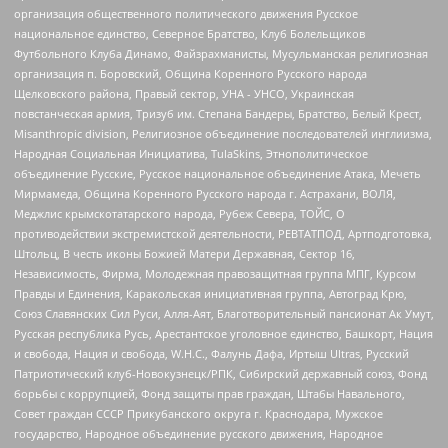
организация общественного политического движения Русское
национальное единство, Северное Братство, Клуб Болельщиков
Футбольного Клуба Динамо, Файзрахманисты, Мусульманская религиозная
организация п. Боровский, Община Коренного Русского народа
Щелковского района, Правый сектор, УНА - УНСО, Украинская
повстанческая армия, Тризуб им. Степана Бандеры, Братство, Белый Крест,
Misanthropic division, Религиозное объединение последователей инглиизма,
Народная Социальная Инициатива, TulaSkins, Этнополитическое
объединение Русские, Русское национальное объединение Атака, Мечеть
Мирмамеда, Община Коренного Русского народа г. Астрахани, ВОЛЯ,
Меджлис крымскотатарского народа, Рубеж Севера, ТОЙС, О
противодействии экстремистской деятельности, РЕВТАТПОД, Артподготовка,
Штольц, В честь иконы Божией Матери Державная, Сектор 16,
Независимость, Фирма, Молодежная правозащитная группа МПГ, Курсом
Правды и Единения, Каракольская инициативная группа, Автоград Крю,
Союз Славянских Сил Руси, Алля-Аят, Благотворительный пансионат Ак Умут,
Русская республика Русь, Арестантское уголовное единство, Башкорт, Нация
и свобода, Нация и свобода, W.H.С., Фалунь Дафа, Иртыш Ultras, Русский
Патриотический клуб-Новокузнецк/РПК, Сибирский державный союз, Фонд
борьбы с коррупцией, Фонд защиты прав граждан, Штабы Навального,
Совет граждан СССР Прикубанского округа г. Краснодара, Мужское
государство, Народное объединение русского движения, Народное