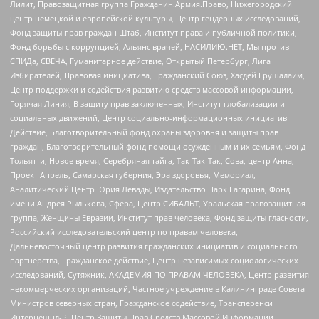
Лилит, Правозащитная группа Гражданин.Армия.Право, Нижегородский
центр немецкой и европейской культуры, Центр гендерных исследований,
Фонд защиты прав граждан Штаб, Институт права и публичной политики,
Фонд борьбы с коррупцией, Альянс врачей, НАСИЛИЮ.НЕТ, Мы против
СПИДа, СВЕЧА, Гуманитарное действие, Открытый Петербург, Лига
Избирателей, Правовая инициатива, Гражданский Союз, Хасдей Ерушалаим,
Центр поддержки и содействия развитию средств массовой информации,
Горячая Линия, В защиту прав заключенных, Институт глобализации и
социальных движений, Центр социально-информационных инициатив
Действие, Благотворительный фонд охраны здоровья и защиты прав
граждан, Благотворительный фонд помощи осужденным и их семьям, Фонд
Тольятти, Новое время, Серебряная тайга, Так-Так-Так, Сова, центр Анна,
Проект Апрель, Самарская губерния, Эра здоровья, Мемориал,
Аналитический Центр Юрия Левады, Издательство Парк Гагарина, Фонд
имени Андрея Рылькова, Сфера, Центр СИБАЛЬТ, Уральская правозащитная
группа, Женщины Евразии, Институт прав человека, Фонд защиты гласности,
Российский исследовательский центр по правам человека,
Дальневосточный центр развития гражданских инициатив и социального
партнерства, Гражданское действие, Центр независимых социологических
исследований, Сутяжник, АКАДЕМИЯ ПО ПРАВАМ ЧЕЛОВЕКА, Центр развития
некоммерческих организаций, Частное учреждение в Калининграде Совета
Министров северных стран, Гражданское содействие, Трансперенси
Интернешнл-Р, Центр Защиты Прав Средств Массовой Информации,