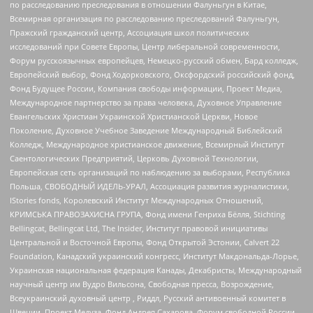
по расследованию преследования в отношении Фалуньгун в Китае,
Всемирная организация по расследованию преследований Фалуньгун,
Пражский гражданский центр, Ассоциация школ политических
исследований при Совете Европы, Центр либеральной современности,
Форум русскоязычных европейцев, Немецко-русский обмен, Бард колледж,
Европейский выбор, Фонд Ходорковского, Оксфордский российский фонд,
Фонд Будущее России, Компания свободы информации, Проект Медиа,
Международное партнерство за права человека, Духовное Управление
Евангельских Христиан Украинской Христианской Церкви, Новое
Поколение, Духовное Учебное Заведение Международный Библейский
Колледж, Международное христианское движение, Всемирный Институт
Саентологических Предприятий, Церковь Духовной Технологии,
Европейская сеть организаций по наблюдению за выборами, Республика
Польша, СВОБОДНЫЙ ИДЕЛЬ-УРАЛ, Ассоциация развития журналистики,
IStories fonds, Королевский Институт Международных Отношений,
КРИМСЬКА ПРАВОЗАХИСНА ГРУПА, Фонд имени Генриха Бёлля, Stichting
Bellingcat, Bellingcat Ltd, The Insider, Институт правовой инициативы
Центральной и Восточной Европы, Фонд Открытой Эстонии, Calvert 22
Foundation, Канадский украинский конгресс, Институт Макдональда-Лорье,
Украинская национальная федерация Канады, Декабристы, Международный
научный центр им Вудро Вильсона, Свободная пресса, Возрождение,
Всеукраинский духовный центр , Риддл, Русский антивоенный комитет в
Швеции, Проект Медуза, Фонд Андрея Сахарова, Форум свободной России,