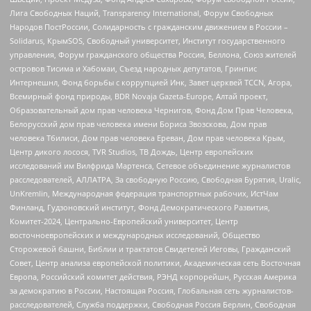
Лига Свободных Наций, Transparеncy International, Форум Свободных
Народов ПостРоссии, Солидарность с гражданским движением в России –
Solidarus, КрымSOS, Свободный университет, Институт государственного
управления, Форум гражданского общества Россия, Беллона, Союз жителей
островов Тисима и Хабомаи, Съезд народных депутатов, Гринпис
Интернешнл, Фонд борьбы с коррупцией Инк, Завет церквей TCCN, Агора,
Всемирный фонд природы, BDR Novaja Gazeta-Europe, Алтай проект,
Образовательный дом прав человека Чернигов, Фонд Дом Прав Человека,
Белорусский дом прав человека имени Бориса Звозскова, Дом прав
человека Тбилиси, Дом прав человека Ереван, Дом прав человека Крым,
Центр дикого лосося, TVR Studios, ТВ Дождь, Центр европейских
исследований им Вилфрида Мартенса, Сетевое объединение журналистов
расследователей, АЛЛАТРА, За свободную Россию, Свободная Бурятия, Uralic,
UnKremlin, Международная федерация транспортных рабочих, ИстЧам
Финланд, Гудзоновский институт, Фонд Демократического Развития,
Комитет-2024, Центрально-Европейский университет, Центр
восточноевропейских и международных исследований, Общество
Сторожевой башни, Библии и трактатов Свидетелей Иеговы, Гражданский
Совет, Центр анализа европейской политики, Академическая сеть Восточная
Европа, Российский комитет действия, РЭНД корпорейшн, Русская Америка
за демократию в России, Настоящая Россия, Глобальная сеть журналистов-
расследователей, Служба поддержки, Свободная Россия Берлин, Свободная