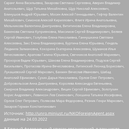
Саранг Анна Васильевна, Захарова Светлана Сергеевна, Аверин Владимир
Анатольевич, Щур Татьяна Михайловна, Щур Николай Алексеевич,
Блинушов Андрей Юрьевич, Мосин Алексей Геннадьевич, Гефтер Валентин
Михайлович, Симонов Алексей Кириллович, Флиге Ирина Анатольевна,
Мельникова Валентина Дмитриевна, Вититинова Елена Владимировна,
Баженова Светлана Куприяновна, Максимов Сергей Владимирович, Беляев
Сергей Иванович, Голубева Елена Николаевна, Ганнушкина Светлана
Алексеевна, Закс Елена Владимировна, Буртина Елена Юрьевна, Гендель
Людмила Залмановна, Кокорина Екатерина Алексеевна, Шуманов Илья
Вячеславович, Арапова Галина Юрьевна, Свечников Анатолий Мариевич,
Прохоров Вадим Юрьевич, Шахова Елена Владимировна, Подузов Сергей
Васильевич, Протасова Ирина Вячеславовна, Литинский Леонид Борисович,
Лукашевский Сергей Маркович, Бахмин Вячеслав Иванович, Шабад
Анатолий Ефимович, Сухих Дарья Николаевна, Орлов Олег Петрович,
Добровольская Анна Дмитриевна, Королева Александра Евгеньевна,
Смирнов Владимир Александрович, Вицин Сергей Ефимович, Золотухин
Борис Андреевич, Левинсон Лев Семенович, Локшина Татьяна Иосифовна,
Орлов Олег Петрович, Полякова Мара Федоровна, Резник Генри Маркович,
Захаров Герман Константинович
Источник:
http://unro.minjust.ru/NKOForeignAgent.aspx
данные на
24.03.2022
* Единый федеральный список организаций, в том числе