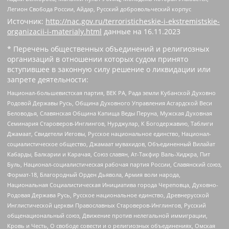
Легион Свобода России, Айдар, Русский добровольческий корпус
Источник:
http://nac.gov.ru/terroristicheskie-i-ekstremistskie-
organizacii-i-materialy.html
данные на
16.11.2023
* Перечень общественных объединений и религиозных
организаций в отношении которых судом принято
вступившее в законную силу решение о ликвидации или
запрете деятельности:
Национал-большевистская партия, ВЕК РА, Рада земли Кубанской Духовно
Родовой Державы Русь, Община Духовного Управления Асгардской Веси
Беловодья, Славянская Община Капища Веды Перуна, Мужская Духовная
Семинария Староверов-Инглингов, Нурджулар, К Богодержавию, Таблиги
Джамаат, Свидетели Иеговы, Русское национальное единство, Национал-
социалистическое общество, Джамаат мувахидов, Объединенный Вилайат
Кабарды, Балкарии и Карачая, Союз славян, Ат-Такфир Валь-Хиджра, Пит
Буль, Национал-социалистическая рабочая партия России, Славянский союз,
Формат-18, Благородный Орден Дьявола, Армия воли народа,
Национальная Социалистическая Инициатива города Череповца, Духовно-
Родовая Держава Русь, Русское национальное единство, Древнерусской
Инглистической церкви Православных Староверов-Инглингов, Русский
общенациональный союз, Движение против нелегальной иммиграции,
Кровь и Честь, О свободе совести и о религиозных объединениях, Омская