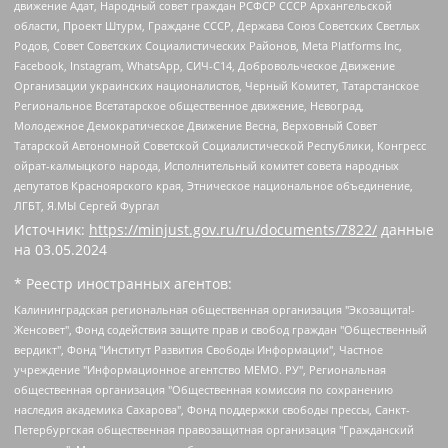
движение Адат, Народный совет граждан РСФСР СССР Архангельской
области, Проект Штурм, Граждане СССР, Держава Союз Советских Светлых
Родов, Совет Советских Социалистических Районов, Meta Platforms Inc,
Facebook, Instagram, WhatsApp, СИЧ-С14, Добровольческое Движение
Организации украинских националистов, Черный Комитет, Татарстанское
Региональное Всетатарское общественное движение, Невоград,
Молодежное Демократическое Движение Весна, Верховный Совет
Татарской Автономной Советской Социалистической Республики, Конгресс
ойрат-калмыцкого народа, Исполнительный комитет совета народных
депутатов Красноярского края, Этническое национальное объединение,
ЛГБТ, Я.МЫ Сергей Фургал
Источник:
https://minjust.gov.ru/ru/documents/7822/
данные
на
03.05.2024
* Реестр иностранных агентов:
Калининградская региональная общественная организация "Экозащита!-Женсовет", Фонд содействия защите прав и свобод граждан "Общественный вердикт", Фонд "Институт Развития Свободы Информации", Частное учреждение "Информационное агентство МЕМО. РУ", Региональная общественная организация "Общественная комиссия по сохранению наследия академика Сахарова", Фонд поддержки свободы прессы, Санкт-Петербургская общественная правозащитная организация "Гражданский контроль", Межрегиональная общественная организация "Информационно-просветительский центр "Мемориал", Региональный Фонд "Центр Защиты Прав Средств Массовой Информации", с 05.12.2023 Фонд "Центр Защиты Прав Средств массовой информации", Региональная общественная благотворительная организация помощи беженцам и мигрантам "Гражданское содействие", Негосударственное образовательное учреждение дополнительного профессионального образования (повышение квалификации) специалистов "АКАДЕМИЯ ПО ПРАВАМ ЧЕЛОВЕКА", Свердловская региональная общественная организация "Сутяжник", Автономная некоммерческая организация "Центр независимых социологических исследований", Союз общественных объединений "Российский исследовательский центр по правам человека", Региональное общественное учреждение научно-информационный центр "МЕМОРИАЛ", Некоммерческая организация "Фонд защиты гласности", Автономная некоммерческая организация "Институт прав человека", Городская общественная организация "Екатеринбургское общество "МЕМОРИАЛ", Городская общественная организация "Рязанское историко-просветительское и правозащитное общество "Мемориал" (Рязанский Мемориал), Челябинский региональный орган общественной самодеятельности – женское общественное объединение "Женщины Евразии", Челябинский региональный орган общественной самодеятельности "Уральская правозащитная группа", Фонд содействия защите здоровья и социальной справедливости имени Андрея Рылькова, Автономная Некоммерческая Организация "Аналитический Центр Юрия Левады", Автономная некоммерческая организация социальной поддержки населения "Проект Апрель", Региональная общественная организация помощи женщинам и детям, находящимся в кризисной ситуации "Информационно-методический центр "Анна", Фонд содействия развитию массовых коммуникаций и правовому просвещению "Так-так-Так", Фонд содействия устойчивому развитию "Серебряная тайга", Свердловский региональный общественный фонд социальных проектов "Новое время", "Idel.Реалии", Кавказ.Реалии, Крым.Реалии, Телеканал Настоящее Время, Татаро-башкирская служба Радио Свобода (Azatliq Radiosi), Радио Свободная Европа/Радио Свобода (PCE/PC), "Сибирь.Реалии", "Фактограф", Благотворительный фонд помощи осужденным и их семьям, Автономная некоммерческая организация "Институт глобализации и социальных движений", Фонд "В защиту прав заключенных", Частное учреждение "Центр поддержки и содействия развитию средств массовой информации", Пензенский региональный общественный благотворительный фонд "Гражданский союз", "Север.Реалии", Некоммерческая организация Фонд "Правовая инициатива", Общество с ограниченной ответственностью "Радио Свободная Европа/Радио Свобода", Чешское информационное агентство "MEDIUM-ORIENT", Красноярская региональная общественная организация "Мы против СПИДа", Камалягин Денис Николаевич, Маркелов Сергей Евгеньевич, Пономарев Лев Александрович, Савицкая Людмила Алексеевна, Автономная некоммерческая организация "Центр по работе с проблемой насилия "НАСИЛИЮ.НЕТ", Межрегиональный профессиональный союз работников здравоохранения "Альянс врачей", Юридическое лицо, зарегистрированное в Латвийской Республике, SIA "Medusa Project" (регистрационный номер 40103797863, дата регистрации 10.06.2014), Некоммерческая организация "Фонд по борьбе с коррупцией", Автономная некоммерческая организация "Институт права и публичной политики", Баданин Роман Сергеевич, Гликин Максим Александрович, Железнова Мария Михайловна, Лукьянова Юлия Сергеевна, Маетная Елизавета Витальевна, Маняхин Петр Борисович, Чуракова Ольга Владимировна, Ярош Юлия Петровна, Юридическое лицо "The Insider SIA", зарегистрированное в Риге, Латвийская Республика (дата регистрации 26.06.2015), являющееся администратором доменного имени интернет-издания "The Insider SIA", https://theins.ru, Постернак Алексей Евгеньевич, Рубин Михаил Аркадьевич, Анин Роман Александрович, Юридическое лицо Istories fonds, зарегистрированное в Латвийской Республике (регистрационный номер 50008295751, дата регистрации 24.02.2020), Великовский Дмитрий Александрович, Долинина Ирина Николаевна, Мароховская Алеся Алексеевна, Шлейнов Роман Юрьевич, Шмагун Олеся Валентиновна, Общество с ограниченной ответственностью "Альтаир 2021", Общество с ограниченной ответственностью "Вега 2021", Общество с ограниченной ответственностью "Главный редактор 2021", Общество с ограниченной ответственностью "Ромашки монолит", Важенков Артем Валерьевич, Ивановская областная общественная организация "Центр гендерных исследований", Гурман Юрий Альбертович, Медиапроект "ОВД-Инфо", Егоров Владимир Владимирович, Жилинский Владимир Александрович, Общество с ограниченной ответственностью "ЗП", Иванова София Юрьевна, Карезина Инна Павловна, Кильтау Екатерина Викторовна, Петров Алексей Викторович, Пискунов Сергей Евгеньевич, Смирнов Сергей Сергеевич, Тихонов Михаил Сергеевич, Общество с ограниченной ответственностью "ЖУРНАЛИСТ-ИНОСТРАННЫЙ АГЕНТ", Арапова Галина Юрьевна, Вольтская Татьяна Анатольевна, Американская компания "Mason G.E.S. Anonymous Foundation" (США), являющаяся владельцем интернет-издания https://mnews.world/, Компания "Stichting Bellingcat", зарегистрированная в Нидерландах (дата регистрации 11.07.2018), Захаров Андрей Вячеславович, Клепиковская Екатерина Дмитриевна, Общество с ограниченной ответственностью "МЕМО", Перл Роман Александрович, Симонов Евгений Алексеевич, Соловьева Елена Анатольевна, Сотников Даниил Владимирович, Сурначева Елизавета Дмитриевна, Автономная некоммерческая организация по защите прав человека и информированию населения "Якутия – Наше Мнение", Общество с ограниченной ответственностью "Москоу диджитал медиа", с 26.01.2023 Общество с ограниченной ответственностью "Чайка Белые сады", Ветошкина Валерия Валерьевна, Заговора Максим Александрович, Межрегиональное общественное движение "Российская ЛГБТ - сеть", Оленичев Максим Владимирович, Павлов Иван Юрьевич, Скворцова Елена Сергеевна, Общество с ограниченной ответственностью "Как бы инагент", Кочетков Игорь Викторович, Общество с ограниченной ответственностью "Честные выборы", Еланчик Олег Александрович, Общество с ограниченной ответственностью "Нобелевский призыв", Гималова Регина Эмилевна, Григорьев Андрей Валерьевич, Григорьева Алина Александровна, Ассоциация по содействию защите прав призывников, альтернативнослужащих и военнослужащих "Правозащитная группа "Гражданин.Армия.Право", Хисамова Регина Фаритовна, Автономная некоммерческая организация по реализации социально-правовых программ "Лилит", Дальневосточное общественное движение "Маяк", Санкт-Петербургская ЛГБТ-инициативная группа "Выход", Инициативная группа ЛГБТ+ "Реверс", Алексеев Андрей Викторович, Бекбулатова Таисия Львовна, Беляев Иван Михайлович, Владыкина Елена Сергеевна, Гельман Марат Александрович, Никульшина Вероника Юрьевна, Толоконникова Надежда Андреевна, Шендерович Виктор Анатольевич, Общество с ограниченной ответственностью "Данное сообщение", Общество с ограниченной ответственностью Издательский дом "Новая глава", Айнбиндер Александра Александровна, Московский комьюнити-центр для ЛГБТ+инициатив, Благотворительный фонд развития филантропии, Deutsche Welle (Германия, Kurt-Schumacher-Strasse 3, 53113 Bonn), Борзунова Мария Михайловна, Воробьев Виктор Викторович, Голубева Анна Львовна, Константинова Алла Михайловна, Малкова Ирина Владимировна, Мурадов Мурад Абдулгалимович, Осетинская Елизавета Николаевна, Понасенков Евгений Николаевич, Ганапольский Матвей Юрьевич, Киселев Евгений Алексеевич, Борухович Ирина Григорьевна, Дремин Иван Тимофеевич, Дубровский Дмитрий Викторович, Красноярская региональная общественная организация поддержки и развития альтернативных образовательных технологий и межкультурных коммуникаций "ИНТЕРРА", Маяковская Екатерина Алексеевна, Фейгин Марк Захарович, Филимонов Андрей Викторович, Дзугкоева Регина Николаевна, Доброхотов Роман Александрович, Дудь Юрий Александрович, Елкин Сергей Владимирович, Кругликов Кирилл Игоревич, Сабунаева Мария Леонидовна, Семенов Алексей Владимирович, Шаинян Карен Багратович, Шульман Екатерина Михайловна, Асафьев Артур Валерьевич, Вахштайн Виктор Семенович, Венедиктов Алексей Алексеевич, Лушникова Екатерина Евгеньевна, Волков Леонид Михайлович, Невзоров Александр Глебович, Пархоменко Сергей Борисович, Сироткин Ярослав Николаевич, Кара-Мурза Владимир Владимирович, Баранова Наталья Владимировна, Гозман Леонид Яковлевич, Кагарлицкий Борис Юльевич, Климарев Михаил Валерьевич, Милов Владимир Станиславович, Автономная некоммерческая организация Краснодарский центр современного искусства "Типография", Моргенштерн Алишер Тагирович, Соболь Любовь Эдуардовна, Общество с ограниченной ответственностью "ЛИЗА НОРМ", Каспаров Гарри Кимович, Ходорковский Михаил Борисович, Общество с ограниченной ответственностью "Апрельские тезисы", Данилович Ирина Брониславовна, Кашин Олег Владимирович, Петров Николай Владимирович, Пивоваров Алексей Владимирович, Соколов Михаил Владимирович, Цветкова Юлия Владимировна, Чичваркин Евгений Александрович, Комитет против пыток/Команда против пыток, Общество с ограниченной ответственностью "Первый научный", Общество с ограниченной ответственностью "Вертолет и ко", Белоцерковская Вероника Борисовна, Кац Максим Евгеньевич, Лазарева Татьяна Юрьевна, Шаведдинов Руслан Табризович, Яшин Илья Валерьевич, Общество с ограниченной ответственностью "Иноагент ААВ", Алешковский Дмитрий Петрович, Альбац Евгения Марковна, Быков Дмитрий Львович, Галямина Юлия Евгеньевна, Лойко Сергей Леонидович, Мартынов Кирилл Константинович, Медведев Сергей Александрович, Крашенинников Федор Геннадиевич, Гордеева Катерина Вл