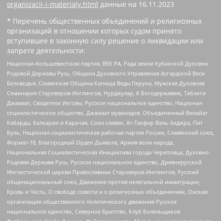
organizacii-i-materialy.html
данные на
16.11.2023
* Перечень общественных объединений и религиозных
организаций в отношении которых судом принято
вступившее в законную силу решение о ликвидации или
запрете деятельности:
Национал-большевистская партия, ВЕК РА, Рада земли Кубанской Духовно
Родовой Державы Русь, Община Духовного Управления Асгардской Веси
Беловодья, Славянская Община Капища Веды Перуна, Мужская Духовная
Семинария Староверов-Инглингов, Нурджулар, К Богодержавию, Таблиги
Джамаат, Свидетели Иеговы, Русское национальное единство, Национал-
социалистическое общество, Джамаат мувахидов, Объединенный Вилайат
Кабарды, Балкарии и Карачая, Союз славян, Ат-Такфир Валь-Хиджра, Пит
Буль, Национал-социалистическая рабочая партия России, Славянский союз,
Формат-18, Благородный Орден Дьявола, Армия воли народа,
Национальная Социалистическая Инициатива города Череповца, Духовно-
Родовая Держава Русь, Русское национальное единство, Древнерусской
Инглистической церкви Православных Староверов-Инглингов, Русский
общенациональный союз, Движение против нелегальной иммиграции,
Кровь и Честь, О свободе совести и о религиозных объединениях, Омская
организация общественного политического движения Русское
национальное единство, Северное Братство, Клуб Болельщиков