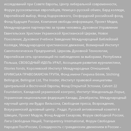
исследований при Совете Европы, Центр либеральной современности,
Форум русскоязычных европейцев, Немецко-русский обмен, Бард колледж,
Европейский выбор, Фонд Ходорковского, Оксфордский российский фонд,
Фонд Будущее России, Компания свободы информации, Проект Медиа,
Международное партнерство за права человека, Духовное Управление
Евангельских Христиан Украинской Христианской Церкви, Новое
Поколение, Духовное Учебное Заведение Международный Библейский
Колледж, Международное христианское движение, Всемирный Институт
Саентологических Предприятий, Церковь Духовной Технологии,
Европейская сеть организаций по наблюдению за выборами, Республика
Польша, СВОБОДНЫЙ ИДЕЛЬ-УРАЛ, Ассоциация развития журналистики,
IStories fonds, Королевский Институт Международных Отношений,
КРИМСЬКА ПРАВОЗАХИСНА ГРУПА, Фонд имени Генриха Бёлля, Stichting
Bellingcat, Bellingcat Ltd, The Insider, Институт правовой инициативы
Центральной и Восточной Европы, Фонд Открытой Эстонии, Calvert 22
Foundation, Канадский украинский конгресс, Институт Макдональда-Лорье,
Украинская национальная федерация Канады, Декабристы, Международный
научный центр им Вудро Вильсона, Свободная пресса, Возрождение,
Всеукраинский духовный центр , Риддл, Русский антивоенный комитет в
Швеции, Проект Медуза, Фонд Андрея Сахарова, Форум свободной России,
Лига Свободных Наций, Transparеncy International, Форум Свободных
Народов ПостРоссии, Солидарность с гражданским движением в России –