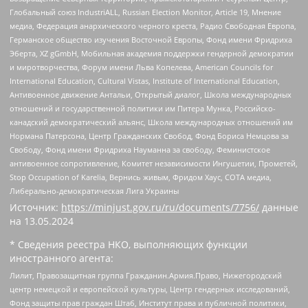
Глобальный союз IndustriALL, Russian Election Monitor, Article 19, Мнение
медиа, Федерация анархического черного креста, Радио Свободная Европа,
Германское общество изучения Восточной Европы, Фонд имени Фридриха
Эберта, XZ gGmbH, Мобильная академия поддержки гендерной демократии
и миротворчества, Форум имени Льва Копелева, American Councils for
International Education, Cultural Vistas, Institute of International Education,
Антивоенное движение Антальи, Открытый диалог, Школа международных
отношений и государственной политики им Питера Мунка, Российско-
канадский демократический альянс, Школа международных отношений им
Нормана Патерсона, Центр Гражданских Свобод, Фонд Бориса Немцова за
Свободу, Фонд имени Фридриха Науманна за свободу, Феминистское
антивоенное сопротивление, Комитет независимости Ингушетии, Прометей,
Stop Occupation of Karelia, Вернись живым, Фридом Хаус, СОТА медиа,
Либерально-демократическая Лига Украины
Источник:
https://minjust.gov.ru/ru/documents/7756/
данные
на
13.05.2024
* Сведения реестра НКО, выполняющих функции
иностранного агента:
Лилит, Правозащитная группа Гражданин.Армия.Право, Нижегородский
центр немецкой и европейской культуры, Центр гендерных исследований,
Фонд защиты прав граждан Штаб, Институт права и публичной политики,