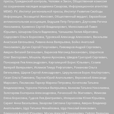
прессы, Гражданский контроль, Человек и Закон, Общественная комиссия
по сохранению наследия академика Сахарова, Информационное агентство
МЕМО. РУ, Институт региональной прессы, Институт Развития Свободы
Информации, Экозащита!-Женсовет, Общественный вердикт, Евразийская
антимонопольная ассоциация, Бедушев Петр Петрович, Дзугкоева Регина
Николаевна, Кривенко Сергей Владимирович, Милославский Павел
Юрьевич, Шнырова Ольга Вадимовна, Чанышева Лилия Айратовна,
Сидорович Ольга Борисовна, Туровский Александр Алексеевич, Васильева
Анастасия Евгеньевна, Ривина Анна Валерьевна, Бойко Анатолий
Николаевич, Дугин Сергей Георгиевич, Пивоваров Андрей Сергеевич,
Аверин Виталий Евгеньевич, Барахоев Магомед Бекханович, Шарипков
Олег Викторович, Мошель Ирина Ароновна, Шведов Григорий Сергеевич,
Пономарев Лев Александрович, Каргалицкий Борис Юльевич, Созаев
Валерий Валерьевич, Исламов Тимур Рифгатович, Романова Ольга
Евгеньевна, Щаров Сергей Алексадрович, Цирульников Борис Альбертович,
Гасан Ольга Павловна, Паутов Юрий Анатольевич, Верховский Александр
Маркович, Пислакова-Паркер Марина Петровна, Кочеткова Татьяна
Владимировна, Чуркина Наталья Валерьевна, Акимова Татьяна Николаевна,
Золотарева Екатерина Александровна, Рачинский Ян Збигневич, Жемкова
Елена Борисовна, Гудков Лев Дмитриевич, Илларионова Юлия Юрьевна,
Саранг Анна Васильевна, Захарова Светлана Сергеевна, Аверин Владимир
Анатольевич, Щур Татьяна Михайловна, Щур Николай Алексеевич,
Блинушов Андрей Юрьевич, Мосин Алексей Геннадьевич, Гефтер Валентин