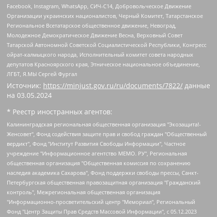
Facebook, Instagram, WhatsApp, СИЧ-С14, Добровольческое Движение
Организации украинских националистов, Черный Комитет, Татарстанское
Региональное Всетатарское общественное движение, Невоград,
Молодежное Демократическое Движение Весна, Верховный Совет
Татарской Автономной Советской Социалистической Республики, Конгресс
ойрат-калмыцкого народа, Исполнительный комитет совета народных
депутатов Красноярского края, Этническое национальное объединение,
ЛГБТ, Я.МЫ Сергей Фургал
Источник:
https://minjust.gov.ru/ru/documents/7822/
данные
на
03.05.2024
* Реестр иностранных агентов:
Калининградская региональная общественная организация "Экозащита!-Женсовет", Фонд содействия защите прав и свобод граждан "Общественный вердикт", Фонд "Институт Развития Свободы Информации", Частное учреждение "Информационное агентство МЕМО. РУ", Региональная общественная организация "Общественная комиссия по сохранению наследия академика Сахарова", Фонд поддержки свободы прессы, Санкт-Петербургская общественная правозащитная организация "Гражданский контроль", Межрегиональная общественная организация "Информационно-просветительский центр "Мемориал", Региональный Фонд "Центр Защиты Прав Средств Массовой Информации", с 05.12.2023 Фонд "Центр Защиты Прав Средств массовой информации", Региональная общественная благотворительная организация помощи беженцам и мигрантам "Гражданское содействие", Негосударственное образовательное учреждение дополнительного профессионального образования (повышение квалификации) специалистов "АКАДЕМИЯ ПО ПРАВАМ ЧЕЛОВЕКА", Свердловская региональная общественная организация "Сутяжник", Автономная некоммерческая организация "Центр независимых социологических исследований", Союз общественных объединений "Российский исследовательский центр по правам человека", Региональное общественное учреждение научно-информационный центр "МЕМОРИАЛ", Некоммерческая организация "Фонд защиты гласности", Автономная некоммерческая организация "Институт прав человека", Городская общественная организация "Екатеринбургское общество "МЕМОРИАЛ", Городская общественная организация "Рязанское историко-просветительское и правозащитное общество "Мемориал" (Рязанский Мемориал), Челябинский региональный орган общественной самодеятельности – женское общественное объединение "Женщины Евразии", Челябинский региональный орган общественной самодеятельности "Уральская правозащитная группа", Фонд содействия защите здоровья и социальной справедливости имени Андрея Рылькова, Автономная Некоммерческая Организация "Аналитический Центр Юрия Левады", Автономная некоммерческая организация социальной поддержки населения "Проект Апрель", Региональная общественная организация помощи женщинам и детям, находящимся в кризисной ситуации "Информационно-методический центр "Анна", Фонд содействия развитию массовых коммуникаций и правовому просвещению "Так-так-Так", Фонд содействия устойчивому развитию "Серебряная тайга", Свердловский региональный общественный фонд социальных проектов "Новое время", "Idel.Реалии", Кавказ.Реалии, Крым.Реалии, Телеканал Настоящее Время, Татаро-башкирская служба Радио Свобода (Azatliq Radiosi), Радио Свободная Европа/Радио Свобода (PCE/PC), "Сибирь.Реалии", "Фактограф", Благотворительный фонд помощи осужденным и их семьям, Автономная некоммерческая организация "Институт глобализации и социальных движений", Фонд "В защиту прав заключенных", Частное учреждение "Центр поддержки и содействия развитию средств массовой информации", Пензенский региональный общественный благотворительный фонд "Гражданский союз", "Север.Реалии", Некоммерческая организация Фонд "Правовая инициатива", Общество с ограниченной ответственностью "Радио Свободная Европа/Радио Свобода", Чешское информационное агентство "MEDIUM-ORIENT", Красноярская региональная общественная организация "Мы против СПИДа", Камалягин Денис Николаевич, Маркелов Сергей Евгеньевич, Пономарев Лев Александрович, Савицкая Людмила Алексеевна, Автономная некоммерческая организация "Центр по работе с проблемой насилия "НАСИЛИЮ.НЕТ", Межрегиональный профессиональный союз работников здравоохранения "Альянс врачей", Юридическое лицо, зарегистрированное в Латвийской Республике, SIA "Medusa Project" (регистрационный номер 40103797863, дата регистрации 10.06.2014), Некоммерческая организация "Фонд по борьбе с коррупцией", Автономная некоммерческая организация "Институт права и публичной политики", Баданин Роман Сергеевич, Гликин Максим Александрович, Железнова Мария Михайловна, Лукьянова Юлия Сергеевна, Маетная Елизавета Витальевна, Маняхин Петр Борисович, Чуракова Ольга Владимировна, Ярош Юлия Петровна, Юридическое лицо "The Insider SIA", зарегистрированное в Риге, Латвийская Республика (дата регистрации 26.06.2015), являющееся администратором доменного имени интернет-издания "The Insider SIA", https://theins.ru, Постернак Алексей Евгеньевич, Рубин Михаил Аркадьевич, Анин Роман Александрович, Юридическое лицо Istories fonds, зарегистрированное в Латвийской Республике (регистрационный номер 50008295751, дата регистрации 24.02.2020), Великовский Дмитрий Александрович, Долинина Ирина Николаевна, Мароховская Алеся Алексеевна, Шлейнов Роман Юрьевич, Шмагун Олеся Валентиновна, Общество с ограниченной ответственностью "Альтаир 2021", Общество с ограниченной ответственностью "Вега 2021", Общество с ограниченной ответственностью "Главный редактор 2021", Общество с ограниченной ответственностью "Ромашки монолит", Важенков Артем Валерьевич, Ивановская областная общественная организация "Центр гендерных исследований", Гурман Юрий Альбертович, Медиапроект "ОВД-Инфо", Егоров Владимир Владимирович, Жилинский Владимир Александрович, Общество с ограниченной ответственностью "ЗП", Иванова София Юрьевна, Карезина Инна Павловна, Кильтау Екатерина Викторовна, Петров Алексей Викторович, Пискунов Сергей Евгеньевич, Смирнов Сергей Сергеевич, Тихонов Михаил Сергеевич, Общество с ограниченной ответственностью "ЖУРНАЛИСТ-ИНОСТРАННЫЙ АГЕНТ", Арапова Галина Юрьевна, Вольтская Татьяна Анатольевна, Американская компания "Mason G.E.S. Anonymous Foundation" (США), являющаяся владельцем интернет-издания https://mnews.world/, Компания "Stichting Bellingcat", зарегистрированная в Нидерландах (дата регистрации 11.07.2018), Захаров Андрей Вячеславович, Клепиковская Екатерина Дмитриевна, Общество с ограниченной ответственностью "МЕМО", Перл Роман Александрович, Симонов Евгений Алексеевич, Соловьева Елена Анатольевна, Сотников Даниил Владимирович, Сурначева Елизавета Дмитриевна, Автономная некоммерческая организация по защите прав человека и информированию населения "Якутия – Наше Мнение", Общество с ограниченной ответственностью "Москоу диджитал медиа", с 26.01.2023 Общество с ограниченной ответственностью "Чайка Белые сады", Ветошкина Валерия Валерьевна, Заговора Максим Александрович, Межрегиональное общественное движение "Российская ЛГБТ - сеть", Оленичев Максим Владимирович, Павлов Иван Юрьевич, Скворцова Елена Сергеевна, Общество с ограниченной ответственностью "Как бы инагент", Кочетков Игорь Викторович, Общество с ограниченной ответственностью "Честные выборы", Еланчик Олег Александрович, Общество с ограниченной ответственностью "Нобелевский призыв", Гималова Регина Эмилевна, Григорьев Андрей Валерьевич, Григорьева Алина Александровна, Ассоциация по содействию защите прав призывников, альтернативнослужащих и военнослужащих "Правозащитная группа "Гражданин.Армия.Право", Хисамова Регина Фаритовна, Автономная некоммерческая организация по реализации социально-правовых программ "Лилит", Дальневосточное общественное движение "Маяк", Санкт-Петербургская ЛГБТ-инициативная группа "Выход", Инициативная группа ЛГБТ+ "Реверс", Алексеев Андрей Викторович, Бекбулатова Таисия Львовна, Беляев Иван Михайлович, Владыкина Елена Сергеевна, Гельман Марат Александрович, Никульшина Вероника Юрьевна, Толоконникова Надежда Андреевна, Шендерович Виктор Анатольевич, Общество с ограниченной ответственностью "Данное сообщение", Общество с ограниченной ответственностью Издательский дом "Новая глава", Айнбиндер Александра Александровна, Московский комьюнити-центр для ЛГБТ+инициатив, Благотворительный фонд развития филантропии, Deutsche Welle (Германия, Kurt-Schumacher-Strasse 3, 53113 Bonn), Борзунова Мария Михайловна, Воробьев Виктор Викторович, Голубева Анна Львовна, Константинова Алла Михайловна, Малкова Ирина Владимировна, Мурадов Мурад Абдулгалимович, Осетинская Елизавета Николаевна, Понасенков Евгений Николаевич, Ганапольский Матвей Юрьевич, Киселев Евгений Алексеевич, Борухович Ирина Григорьевна, Дремин Иван Тимофеевич, Дубровский Дмитрий Викторович, Красноярская региональная общественная организация поддержки и развития альтернативных образовательных технологий и межкультурных коммуникаций "ИНТЕРРА", Маяковская Екатерина Алексеевна, Фейгин Марк Захарович, Филимонов Андрей Викторович, Дзугкоева Регина Николаевна, Доброхотов Роман Александрович, Дудь Юрий Александрович, Елкин Сергей Владимирович, Кругликов Кирилл Игоревич, Сабунаева Мария Леонидовна, Семенов Алексей Владимирович, Шаинян Карен Багратович, Шульман Екатерина Михайловна, Асафьев Артур Валерьевич, Вахштайн Виктор Семенович, Венедиктов Алексей Алексеевич, Лушникова Екатерина Евгеньевна, Волков Леонид Михайлович, Невзоров Александр Глебович, Пархоменко Сергей Борисович, Сироткин Ярослав Николаевич, Кара-Мурза Владимир Владимирович, Баранова Наталья Владимировна, Гозман Леонид Яковлевич, Кагарлицкий Борис Юльевич, Климарев Михаил Валерьевич, Милов Владимир Станиславович, Автономная некоммерческая организация Краснодарский центр современного искусства "Типография", Моргенштерн Алишер Тагирович, Соболь Любовь Эдуардовна, Общество с ограниченной ответственностью "ЛИЗА НОРМ", Каспаров Гарри Кимович, Ходорковский Михаил Борисович, Общество с ограниченной ответственностью "Апрельские тезисы", Данилович Ирина Брониславовна, Кашин Олег Владимирович, Петров Николай Владимирович, Пивоваров Алексей Владимирович, Соколов Михаил Владимирович, Цветкова Юлия Владимировна, Чичваркин Евгений Александрович, Комитет против пыток/Команда против пыток, Общество с ограниченной ответственностью "Первый научный", Общество с ограниченной ответственностью "Вертолет и ко", Белоцерковская Вероника Борисовна, Кац Максим Евгеньевич, Лазарева Татьяна Юрьевна, Шаведдинов Руслан Табризович, Яшин Илья Валерьевич, Общество с ограниченной ответственностью "Иноагент ААВ", Алешковский Дмитрий Петрович, Альбац Евгения Марковна, Быков Дмитрий Львович, Галямина Юлия Евгеньевна, Лойко Сергей Леонидович, Мартынов Кирилл Константинович, Медведев Сергей Александрович, Крашенинников Федор Геннадиевич, Гордеева Катерина Вл