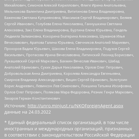
Михайлович, Симонов Алексей Кириллович, Флиге Ирина Анатольевна,
Мельникова Валентина Дмитриевна, Вититинова Елена Владимировна,
Баженова Светлана Куприяновна, Максимов Сергей Владимирович, Беляев
Сергей Иванович, Голубева Елена Николаевна, Ганнушкина Светлана
Алексеевна, Закс Елена Владимировна, Буртина Елена Юрьевна, Гендель
Людмила Залмановна, Кокорина Екатерина Алексеевна, Шуманов Илья
Вячеславович, Арапова Галина Юрьевна, Свечников Анатолий Мариевич,
Прохоров Вадим Юрьевич, Шахова Елена Владимировна, Подузов Сергей
Васильевич, Протасова Ирина Вячеславовна, Литинский Леонид Борисович,
Лукашевский Сергей Маркович, Бахмин Вячеслав Иванович, Шабад
Анатолий Ефимович, Сухих Дарья Николаевна, Орлов Олег Петрович,
Добровольская Анна Дмитриевна, Королева Александра Евгеньевна,
Смирнов Владимир Александрович, Вицин Сергей Ефимович, Золотухин
Борис Андреевич, Левинсон Лев Семенович, Локшина Татьяна Иосифовна,
Орлов Олег Петрович, Полякова Мара Федоровна, Резник Генри Маркович,
Захаров Герман Константинович
Источник:
http://unro.minjust.ru/NKOForeignAgent.aspx
данные на
24.03.2022
* Единый федеральный список организаций, в том числе
иностранных и международных организаций, признанных
в соответствии с законодательством Российской Федерации