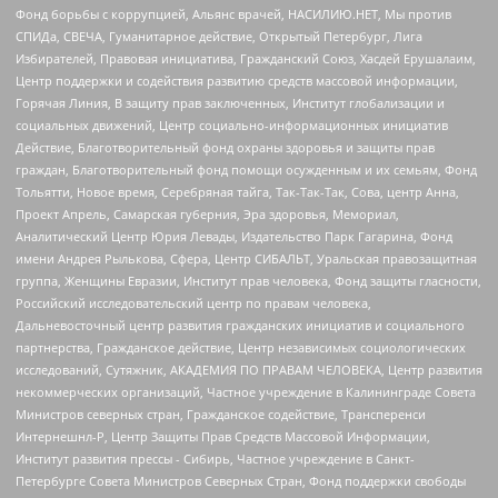
Фонд борьбы с коррупцией, Альянс врачей, НАСИЛИЮ.НЕТ, Мы против
СПИДа, СВЕЧА, Гуманитарное действие, Открытый Петербург, Лига
Избирателей, Правовая инициатива, Гражданский Союз, Хасдей Ерушалаим,
Центр поддержки и содействия развитию средств массовой информации,
Горячая Линия, В защиту прав заключенных, Институт глобализации и
социальных движений, Центр социально-информационных инициатив
Действие, Благотворительный фонд охраны здоровья и защиты прав
граждан, Благотворительный фонд помощи осужденным и их семьям, Фонд
Тольятти, Новое время, Серебряная тайга, Так-Так-Так, Сова, центр Анна,
Проект Апрель, Самарская губерния, Эра здоровья, Мемориал,
Аналитический Центр Юрия Левады, Издательство Парк Гагарина, Фонд
имени Андрея Рылькова, Сфера, Центр СИБАЛЬТ, Уральская правозащитная
группа, Женщины Евразии, Институт прав человека, Фонд защиты гласности,
Российский исследовательский центр по правам человека,
Дальневосточный центр развития гражданских инициатив и социального
партнерства, Гражданское действие, Центр независимых социологических
исследований, Сутяжник, АКАДЕМИЯ ПО ПРАВАМ ЧЕЛОВЕКА, Центр развития
некоммерческих организаций, Частное учреждение в Калининграде Совета
Министров северных стран, Гражданское содействие, Трансперенси
Интернешнл-Р, Центр Защиты Прав Средств Массовой Информации,
Институт развития прессы - Сибирь, Частное учреждение в Санкт-
Петербурге Совета Министров Северных Стран, Фонд поддержки свободы