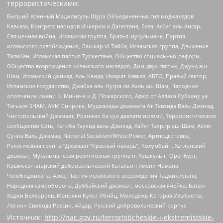
террористическими:
Высший военный Маджлисуль Шура Объединенных сил моджахедов
Кавказа, Конгресс народов Ичкерии и Дагестана, База, Асбат аль-Ансар,
Священная война, Исламская группа, Братья-мусульмане, Партия
исламского освобождения, Лашкар-И-Тайба, Исламская группа, Движение
Талибан, Исламская партия Туркестана, Общество социальных реформ,
Общество возрождения исламского наследия, Дом двух святых, Джунд аш-
Шам, Исламский джихад, Аль-Каида, Имарат Кавказ, АБТО, Правый сектор,
Исламское государство, Джабха аль-Нусра ли-Ахль аш-Шам, Народное
ополчение имени К. Минина и Д. Пожарского, Аджр от Аллаха Субхану уа
Тагьаля SHAM, АУМ Синрике, Муджахеды джамаата Ат-Тавхида Валь-Джихад,
Чистопольский Джамаат, Рохнамо ба суи давлати исломи, Террористическое
сообщество Сеть, Катиба Таухид валь-Джихад, Хайят Тахрир аш-Шам, Ахлю
Сунна Валь Джамаа, National Socialism/White Power, Артподготовка,
Религиозная группа “Джамаат “Красный пахарь”, Колумбайн, Хатлонский
джамаат, Мусульманская религиозная группа п. Кушкуль г. Оренбург,
Крымско-татарский добровольческий батальон имени Номана
Челебиджихана, Азов, Партия исламского возрождения Таджикистана,
Народная самооборона, Дуббайский джамаат, московская ячейка, Батал-
Хаджи Белхороев, Маньяки Культ Убийц, Молодёжь Которая Улыбается,
Легион Свобода России, Айдар, Русский добровольческий корпус
Источник:
http://nac.gov.ru/terroristicheskie-i-ekstremistskie-