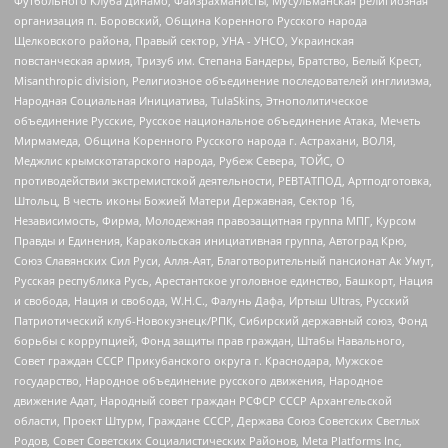
Футбольного Клуба Динамо, Файзрахманисты, Мусульманская религиозная
организация п. Боровский, Община Коренного Русского народа
Щелковского района, Правый сектор, УНА - УНСО, Украинская
повстанческая армия, Тризуб им. Степана Бандеры, Братство, Белый Крест,
Misanthropic division, Религиозное объединение последователей инглиизма,
Народная Социальная Инициатива, TulaSkins, Этнополитическое
объединение Русские, Русское национальное объединение Атака, Мечеть
Мирмамеда, Община Коренного Русского народа г. Астрахани, ВОЛЯ,
Меджлис крымскотатарского народа, Рубеж Севера, ТОЙС, О
противодействии экстремистской деятельности, РЕВТАТПОД, Артподготовка,
Штольц, В честь иконы Божией Матери Державная, Сектор 16,
Независимость, Фирма, Молодежная правозащитная группа МПГ, Курсом
Правды и Единения, Каракольская инициативная группа, Автоград Крю,
Союз Славянских Сил Руси, Алля-Аят, Благотворительный пансионат Ак Умут,
Русская республика Русь, Арестантское уголовное единство, Башкорт, Нация
и свобода, Нация и свобода, W.H.С., Фалунь Дафа, Иртыш Ultras, Русский
Патриотический клуб-Новокузнецк/РПК, Сибирский державный союз, Фонд
борьбы с коррупцией, Фонд защиты прав граждан, Штабы Навального,
Совет граждан СССР Прикубанского округа г. Краснодара, Мужское
государство, Народное объединение русского движения, Народное
движение Адат, Народный совет граждан РСФСР СССР Архангельской
области, Проект Штурм, Граждане СССР, Держава Союз Советских Светлых
Родов, Совет Советских Социалистических Районов, Meta Platforms Inc,