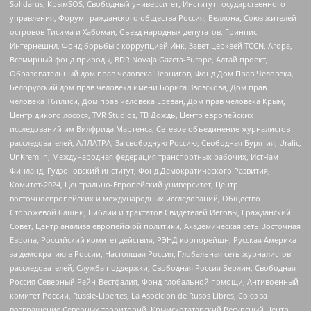
Solidarus, КрымSOS, Свободный университет, Институт государственного
управления, Форум гражданского общества Россия, Беллона, Союз жителей
островов Тисима и Хабомаи, Съезд народных депутатов, Гринпис
Интернешнл, Фонд борьбы с коррупцией Инк, Завет церквей TCCN, Агора,
Всемирный фонд природы, BDR Novaja Gazeta-Europe, Алтай проект,
Образовательный дом прав человека Чернигов, Фонд Дом Прав Человека,
Белорусский дом прав человека имени Бориса Звозскова, Дом прав
человека Тбилиси, Дом прав человека Ереван, Дом прав человека Крым,
Центр дикого лосося, TVR Studios, ТВ Дождь, Центр европейских
исследований им Вилфрида Мартенса, Сетевое объединение журналистов
расследователей, АЛЛАТРА, За свободную Россию, Свободная Бурятия, Uralic,
UnKremlin, Международная федерация транспортных рабочих, ИстЧам
Финланд, Гудзоновский институт, Фонд Демократического Развития,
Комитет-2024, Центрально-Европейский университет, Центр
восточноевропейских и международных исследований, Общество
Сторожевой башни, Библии и трактатов Свидетелей Иеговы, Гражданский
Совет, Центр анализа европейской политики, Академическая сеть Восточная
Европа, Российский комитет действия, РЭНД корпорейшн, Русская Америка
за демократию в России, Настоящая Россия, Глобальная сеть журналистов-
расследователей, Служба поддержки, Свободная Россия Берлин, Свободная
Россия Северный Рейн-Вестфалия, Фонд глобальной помощи, Антивоенный
комитет России, Russie-Libertes, La Asocicion de Rusos Libres, Союз за
возвращение Северных территорий, Крымскотатарский Ресурсный Центр,