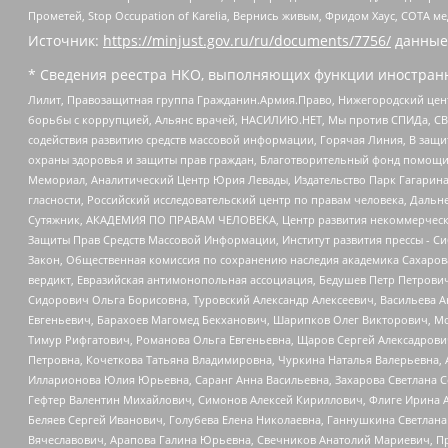
Прометей, Stop Occupation of Karelia, Вернись живым, Фридом Хаус, СОТА 
Источник:
https://minjust.gov.ru/ru/documents/7756/
данные
* Сведения реестра НКО, выполняющих функции иностранн
Лилит, Правозащитная группа Гражданин.Армия.Право, Нижегородский цент
борьбы с коррупцией, Альянс врачей, НАСИЛИЮ.НЕТ, Мы против СПИДа, СВЕ
содействия развитию средств массовой информации, Горячая Линия, В защ
охраны здоровья и защиты прав граждан, Благотворительный фонд помощи ос
Мемориал, Аналитический Центр Юрия Левады, Издательство Парк Гагарина
гласности, Российский исследовательский центр по правам человека, Даль
Сутяжник, АКАДЕМИЯ ПО ПРАВАМ ЧЕЛОВЕКА, Центр развития некоммерческих
Защиты Прав Средств Массовой Информации, Институт развития прессы - Си
Закон, Общественная комиссия по сохранению наследия академика Сахаров
вердикт, Евразийская антимонопольная ассоциация, Бедушев Петр Петрови
Сидорович Ольга Борисовна, Туровский Александр Алексеевич, Васильева А
Евгеньевич, Барахоев Магомед Бекханович, Шарипков Олег Викторович, М
Тимур Рифгатович, Романова Ольга Евгеньевна, Щаров Сергей Алексадрови
Петровна, Кочеткова Татьяна Владимировна, Чуркина Наталья Валерьевна, 
Илларионова Юлия Юрьевна, Саранг Анна Васильевна, Захарова Светлана 
Гефтер Валентин Михайлович, Симонов Алексей Кириллович, Флиге Ирина 
Беляев Сергей Иванович, Голубева Елена Николаевна, Ганнушкина Светлана
Вячеславович, Арапова Галина Юрьевна, Свечников Анатолий Мариевич, П