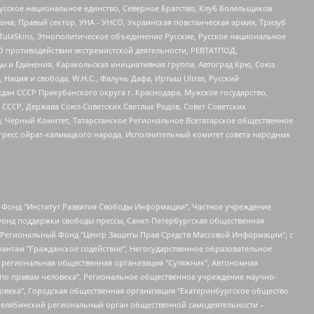
усское национальное единство, Северное Братство, Клуб Болельщиков
а, Правый сектор, УНА - УНСО, Украинская повстанческая армия, Тризуб
 TulaSkins, Этнополитическое объединение Русские, Русское национальное
О противодействии экстремистской деятельности, РЕВТАТПОД,
ы и Единения, Каракольская инициативная группа, Автоград Крю, Союз
 Нация и свобода, W.H.С., Фалунь Дафа, Иртыш Ultras, Русский
ан СССР Прикубанского округа г. Краснодара, Мужское государство,
СССР, Держава Союз Советских Светлых Родов, Совет Советских
в, Черный Комитет, Татарстанское Региональное Всетатарское общественное
гресс ойрат-калмыцкого народа, Исполнительный комитет совета народных
евосточное общественное движение "Маяк", Санкт-Петербургская ЛГБТ-инициативная группа "Выход", Инициативная группа ЛГБТ+ "Реверс", Алексеев Андрей Викторович, Бекбулатова Таисия Львовна, Беляев Иван Михайлович, Владыкина Елена Сергеевна, Гельман Марат Александрович, Никульшина Вероника Юрьевна, Толоконникова Надежда Андреевна, Шендерович Виктор Анатольевич, Общество с ограниченной ответственностью "Данное сообщение", Общество с ограниченной ответственностью Издательский дом "Новая глава", Айнбиндер Александра Александровна, Московский комьюнити-центр для ЛГБТ+инициатив, Благотворительный фонд развития филантропии, Deutsche Welle (Германия, Kurt-Schumacher-Strasse 3, 53113 Bonn), Борзунова Мария Михайловна, Воробьев Виктор Викторович, Голубева Анна Львовна, Константинова Алла Михайловна, Малкова Ирина Владимировна, Мурадов Мурад Абдулгалимович, Осетинская Елизавета Николаевна, Понасенков Евгений Николаевич, Ганапольский Матвей Юрьевич, Киселев Евгений Алексеевич, Борухович Ирина Григорьевна, Дремин Иван Тимофеевич, Дубровский Дмитрий Викторович, Красноярская региональная общественная организация поддержки и развития альтернативных образовательных технологий и межкультурных коммуникаций "ИНТЕРРА", Маяковская Екатерина Алексеевна, Фейгин Марк Захарович, Филимонов Андрей Викторович, Дзугкоева Регина Николаевна, Доброхотов Роман Александрович, Дудь Юрий Александрович, Елкин Сергей Владимирович, Кругликов Кирилл Игоревич, Сабунаева Мария Леонидовна, Семенов Алексей Владимирович, Шаинян Карен Багратович, Шульман Екатерина Михайловна, Асафьев Артур Валерьевич, Вахштайн Виктор Семенович, Венедиктов Алексей Алексеевич, Лушникова Екатерина Евгеньевна, Волков Леонид Михайлович, Невзоров Александр Глебович, Пархоменко Сергей Борисович, Сироткин Ярослав Николаевич, Кара-Мурза Владимир Владимирович, Баранова Наталья Владимировна, Гозман Леонид Яковлевич, Кагарлицкий Борис Юльевич, Климарев Михаил Валерьевич, Милов Владимир Станиславович, Автономная некоммерческая организация Краснодарский центр современного искусства "Типография", Моргенштерн Алишер Тагирович, Соболь Любовь Эдуардовна, Общество с ограниченной ответственностью "ЛИЗА НОРМ", Каспаров Гарри Кимович, Ходорковский Михаил Борисович, Общество с ограниченной ответственностью "Апрельские тезисы", Данилович Ирина Брониславовна, Кашин Олег Владимирович, Петров Николай Владимирович, Пивоваров Алексей Владимирович, Соколов Михаил Владимирович, Цветкова Юлия Владимировна, Чичваркин Евгений Александрович, Комитет против пыток/Команда против пыток, Общество с ограниченной ответственностью "Первый научный", Общество с ограниченной ответственностью "Вертолет и ко", Белоцерковская Вероника Борисовна, Кац Максим Евгеньевич, Лазарева Татьяна Юрьевна, Шаведдинов Руслан Табризович, Яшин Илья Валерьевич, Общество с ограниченной ответственностью "Иноагент ААВ", Алешковский Дмитрий Петрович, Альбац Евгения Марковна, Быков Дмитрий Львович, Галямина Юлия Евгеньевна, Лойко Сергей Леонидович, Мартынов Кирилл Константинович, Медведев Сергей Александрович, Крашенинников Федор Геннадиевич, Гордеева Катерина Вл