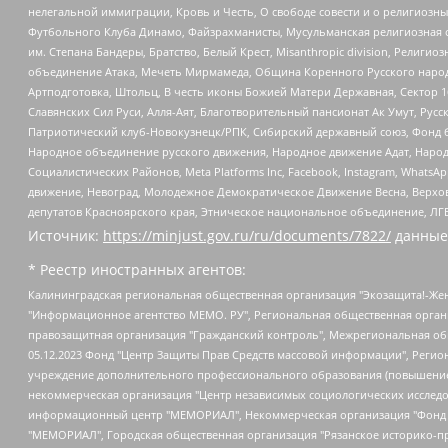
нелегальной иммиграции, Кровь и Честь, О свободе совести и о религиоз
Футбольного Клуба Динамо, Файзрахманисты, Мусульманская религиозная о
им. Степана Бандеры, Братство, Белый Крест, Misanthropic division, Рели
объединение Атака, Мечеть Мирмамеда, Община Коренного Русского народа
Артподготовка, Штольц, В честь иконы Божией Матери Державная, Сектор 1
Славянских Сил Руси, Алля-Аят, Благотворительный пансионат Ак Умут, Русск
Патриотический клуб-Новокузнецк/РПК, Сибирский державный союз, Фонд б
Народное объединение русского движения, Народное движение Адат, Народ
Социалистических Районов, Meta Platforms Inc, Facebook, Instagram, Wha
движение, Невоград, Молодежное Демократическое Движение Весна, Верхов
депутатов Красноярского края, Этническое национальное объединение, ЛГ
Источник:
https://minjust.gov.ru/ru/documents/7822/
данные
* Реестр иностранных агентов:
Калининградская региональная общественная организация "Экозащита!-Женсовет", Фонд содействия защите прав и свобод граждан "Общественный вердикт", Фонд "Институт Развития Свободы Информации", Частное учреждение "Информационное агентство МЕМО. РУ", Региональная общественная организация "Общественная комиссия по сохранению наследия академика Сахарова", Фонд поддержки свободы прессы, Санкт-Петербургская общественная правозащитная организация "Гражданский контроль", Межрегиональная общественная организация "Информационно-просветительский центр "Мемориал", Региональный Фонд "Центр Защиты Прав Средств Массовой Информации", с 05.12.2023 Фонд "Центр Защиты Прав Средств массовой информации", Региональная общественная благотворительная организация помощи беженцам и мигрантам "Гражданское содействие", Негосударственное образовательное учреждение дополнительного профессионального образования (повышение квалификации) специалистов "АКАДЕМИЯ ПО ПРАВАМ ЧЕЛОВЕКА", Свердловская региональная общественная организация "Сутяжник", Автономная некоммерческая организация "Центр независимых социологических исследований", Союз общественных объединений "Российский исследовательский центр по правам человека", Региональное общественное учреждение научно-информационный центр "МЕМОРИАЛ", Некоммерческая организация "Фонд защиты гласности", Автономная некоммерческая организация "Институт прав человека", Городская общественная организация "Екатеринбургское общество "МЕМОРИАЛ", Городская общественная организация "Рязанское историко-просветительское и правозащитное общество "Мемориал" (Рязанский Мемориал), Челябинский региональный орган общественной самодеятельности – женское общественное объединение "Женщины Евразии", Челябинский региональный орган общественной самодеятельности "Уральская правозащитная группа", Фонд содействия защите здоровья и социальной справедливости имени Андрея Рылькова, Автономная Некоммерческая Организация "Аналитический Центр Юрия Левады", Автономная некоммерческая организация социальной поддержки населения "Проект Апрель", Региональная общественная организация помощи женщинам и детям, находящимся в кризисной ситуации "Информационно-методический центр "Анна", Фонд содействия развитию массовых коммуникаций и правовому просвещению "Так-так-Так", Фонд содействия устойчивому развитию "Серебряная тайга", Свердловский региональный общественный фонд социальных проектов "Новое время", "Idel.Реалии", Кавказ.Реалии, Крым.Реалии, Телеканал Настоящее Время, Татаро-башкирская служба Радио Свобода (Azatliq Radiosi), Радио Свободная Европа/Радио Свобода (PCE/PC), "Сибирь.Реалии", "Фактограф", Благотворительный фонд помощи осужденным и их семьям, Автономная некоммерческая организация "Институт глобализации и социальных движений", Фонд "В защиту прав заключенных", Частное учреждение "Центр поддержки и содействия развитию средств массовой информации", Пензенский региональный общественный благотворительный фонд "Гражданский союз", "Север.Реалии", Некоммерческая организация Фонд "Правовая инициатива", Общество с ограниченной ответственностью "Радио Свободная Европа/Радио Свобода", Чешское информационное агентство "MEDIUM-ORIENT", Красноярская региональная общественная организация "Мы против СПИДа", Камалягин Денис Николаевич, Маркелов Сергей Евгеньевич, Пономарев Лев Александрович, Савицкая Людмила Алексеевна, Автоно