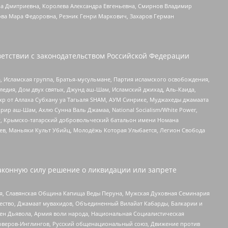
а Дмитриевна, Королева Александра Евгеньевна, Смирнов Владимир
ова Мара Федоровна, Резник Генри Маркович, Захаров Герман
етствии с законодательством Российской Федерации
 Исламская группа, Братья-мусульмане, Партия исламского освобождения,
едия, Дом двух святых, Джунд аш-Шам, Исламский джихад, Аль-Каида,
жр от Аллаха Субхану уа Тагьаля SHAM, АУМ Синрике, Муджахеды джамаата
рир аш-Шам, Ахлю Сунна Валь Джамаа, National Socialism/White Power,
рг, Крымско-татарский добровольческий батальон имени Номана
оев, Маньяки Культ Убийц, Молодёжь Которая Улыбается, Легион Свобода
аконную силу решение о ликвидации или запрете
ья, Славянская Община Капища Веды Перуна, Мужская Духовная Семинария
щество, Джамаат мувахидов, Объединенный Вилайат Кабарды, Балкарии и
ден Дьявола, Армия воли народа, Национальная Социалистическая
роверов-Инглингов, Русский общенациональный союз, Движение против