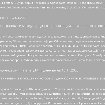
й Ефимович, Сухих Дарья Николаевна, Орлов Олег Петрович, Добровольская Анн
нсон Лев Семенович, Локшина Татьяна Иосифовна, Орлов Олег Петрович, Поляк
ые на
24.03.2022
ностранных и международных организаций, признанных в соотв
нгресс народов Ичкерии и Дагестана, База, Асбат аль-Ансар, Священная война,
уркестана, Общество социальных реформ, Общество возрождения исламского насл
Нусра ли-Ахль аш-Шам, Народное ополчение имени К. Минина и Д. Пожарского, Ад
сломи, Террористическое сообщество Сеть, Катиба Таухид валь-Джихад, Хайят Тах
, Хатлонский джамаат, Мусульманская религиозная группа п. Кушкуль г. Оренбу
ная самооборона, Дуббайский джамаат, московская ячейка, Батал-Хаджи Белхор
organizacii-i-materialy.html
данные на
16.11.2023
анизаций в отношении которых судом принято вступившее в з
 Родовой Державы Русь, Община Духовного Управления Асгардской Веси Беловод
детели Иеговы, Русское национальное единство, Национал-социалистическое об
истическая рабочая партия России, Славянский союз, Формат-18, Благородный Ор
ациональное единство, Древнерусской Инглистической церкви Православных Ста