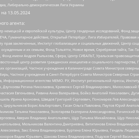
медиа, Либерально-демократическая Лига Украины
 на
13.05.2024
ого агента:
р немецкой и европейской культуры, Центр гендерных исследований, Фонд защи
ЧА, Гуманитарное действие, Открытый Петербург, Лига Избирателей, Правовая 
иту прав заключенных, Институт глобализации и социальных движений, Центр 
ужденным и их семьям, Фонд Тольятти, Новое время, Серебряная тайга, Так-Так-
, Фонд имени Андрея Рылькова, Сфера, Центр СИБАЛЬТ, Уральская правозащитна
невосточный центр развития гражданских инициатив и социального партнерства, 
 организаций, Частное учреждение в Калининграде Совета Министров северных 
бирь, Частное учреждение в Санкт-Петербурге Совета Министров Северных Стра
а, Информационное агентство МЕМО. РУ, Институт региональной прессы, Инсти
ч, Дзугкоева Регина Николаевна, Кривенко Сергей Владимирович, Милославски
настасия Евгеньевна, Ривина Анна Валерьевна, Бойко Анатолий Николаевич, Дуг
ошель Ирина Ароновна, Шведов Григорий Сергеевич, Пономарев Лев Александро
ч, Цирульников Борис Альбертович, Гасан Ольга Павловна, Паутов Юрий Анато
Акимова Татьяна Николаевна, Золотарева Екатерина Александровна, Рачинский Я
Сергеевна, Аверин Владимир Анатольевич, Щур Татьяна Михайловна, Щур Никола
Анатольевна, Мельникова Валентина Дмитриевна, Вититинова Елена Владимировн
 Алексеевна, Закс Елена Владимировна, Буртина Елена Юрьевна, Гендель Людмил
рохоров Вадим Юрьевич, Шахова Елена Владимировна, Подузов Сергей Васильеви