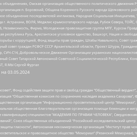
ных объединениях, Омская организация общественного политического движения Р
рганизация п. Боровский, Община Коренного Русского народа Щелковского район
гиозное объединение последователей инглиизма, Народная Социальная Инициатива,
 г. Астрахани, ВОЛЯ, Меджлис крымскотатарского народа, Рубеж Севера, ТОЙС, 
6, Независимость, Фирма, Молодежная правозащитная группа МПГ, Курсом Правд
ая республика Русь, Арестантское уголовное единство, Башкорт, Нация и свобода,
орьбы с коррупцией, Фонд защиты прав граждан, Штабы Навального, Совет гражд
ный совет граждан РСФСР СССР Архангельской области, Проект Штурм, Граждане 
tsApp, СИЧ-С14, Добровольческое Движение Организации украинских националисто
ный Совет Татарской Автономной Советской Социалистической Республики, Кон
БТ, Я.МЫ Сергей Фургал
 на
03.05.2024
мная некоммерческая организация "Центр по работе с проблемой насилия "НАСИЛИЮ.НЕТ", Межрегиональный профессиональный союз работников здравоохранения "Альянс врачей", Юридическое лицо, зарегистрированное в Латвийской Республике, SIA "Medusa Project" (регистрационный номер 40103797863, дата регистрации 10.06.2014), Некоммерческая организация "Фонд по борьбе с коррупцией", Автономная некоммерческая организация "Институт права и публичной политики", Баданин Роман Сергеевич, Гликин Максим Александрович, Железнова Мария Михайловна, Лукьянова Юлия Сергеевна, Маетная Елизавета Витальевна, Маняхин Петр Борисович, Чуракова Ольга Владимировна, Ярош Юлия Петровна, Юридическое лицо "The Insider SIA", зарегистрированное в Риге, Латвийская Республика (дата регистрации 26.06.2015), являющееся администратором доменного имени интернет-издания "The Insider SIA", https://theins.ru, Постернак Алексей Евгеньевич, Рубин Михаил Аркадьевич, Анин Роман Александрович, Юридическое лицо Istories fonds, зарегистрированное в Латвийской Республике (регистрационный номер 50008295751, дата регистрации 24.02.2020), Великовский Дмитрий Александрович, Долинина Ирина Николаевна, Мароховская Алеся Алексеевна, Шлейнов Роман Юрьевич, Шмагун Олеся Валентиновна, Общество с ограниченной ответственностью "Альтаир 2021", Общество с ограниченной ответственностью "Вега 2021", Общество с ограниченной ответственностью "Главный редактор 2021", Общество с ограниченной ответственностью "Ромашки монолит", Важенков Артем Валерьевич, Ивановская областная общественная организация "Центр гендерных исследований", Гурман Юрий Альбертович, Медиапроект "ОВД-Инфо", Егоров Владимир Владимирович, Жилинский Владимир Александрович, Общество с ограниченной ответственностью "ЗП", Иванова София Юрьевна, Карезина Инна Павловна, Кильтау Екатерина Викторовна, Петров Алексей Викторович, Пискунов Сергей Евгеньевич, Смирнов Сергей Сергеевич, Тихонов Михаил Сергеевич, Общество с ограниченной ответственностью "ЖУРНАЛИСТ-ИНОСТРАННЫЙ АГЕНТ", Арапова Галина Юрьевна, Вольтская Татьяна Анатольевна, Американская компания "Mason G.E.S. Anonymous Foundation" (США), являющаяся владельцем интернет-издания https://mnews.world/, Компания "Stichting Bellingcat", зарегистрированная в Нидерландах (дата регистрации 11.07.2018), Захаров Андрей Вячеславович, Клепиковская Екатерина Дмитриевна, Общество с ограниченной ответственностью "МЕМО", Перл Роман Александрович, Симонов Евгений Алексеевич, Соловьева Елена Анатольевна, Сотников Даниил Владимирович, Сурначева Елизавета Дмитриевна, Автономная некоммерческая организация по защите прав человека и информированию населения "Якутия – Наше Мнение", Общество с ограниченной ответственностью "Москоу диджитал медиа", с 26.01.2023 Общество с ограниченной ответственностью "Чайка Белые сады", Ветошкина Валерия Валерьевна, Заговора Максим Александрович, Межрегиональное общественное движение "Российская ЛГБТ - сеть", Оленичев Максим Владимирович, Павлов Иван Юрьевич, Скворцова Елена Сергеевна, Общество с ограниченной ответственностью "Как бы инагент", Кочетков Игорь Викторович, Общество с ограниченной ответственностью "Честные выборы", Еланчик Олег Александрович, Общество с ограниченной ответственностью "Нобелевский призыв", Гималова Регина Эмилевна, Григорьев Андрей Валерьевич, Григорьева Алина Александровна, Ассоциация по содействию защите прав призывников, альтернативнослужащих и военнослужащих "Правозащитная группа "Гражданин.Армия.Право", Хисамова Регина Фаритовна, Автономная некоммерческая организация по реализации социально-правовых программ "Лилит", Дальн