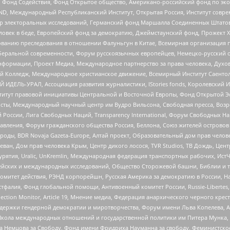
 Фонд Содействия, Фонд Открытое общество, Американо-российский фонд по э
 Международный Республиканский Институт, Открытая Россия, Институт совре
р электоральных исследований, Германский фонд Маршалла Соединенных Штатов
еловек в беде, Европейский фонд за демократию, Джеймстаунский фонд, Прожект
дованию преследования в отношении Фалуньгун в Китае, Всемирная организация 
беральной современности, Форум русскоязычных европейцев, Немецко-русский о
формации, Проект Медиа, Международное партнерство за права человека, Духов
 Колледж, Международное христианское движение, Всемирный Институт Саентол
 ИДЕЛЬ-УРАЛ, Ассоциация развития журналистики, IStories fonds, Королевск
r, Институт правовой инициативы Центральной и Восточной Европы, Фонд Открытой Э
ты, Международный научный центр им Вудро Вильсона, Свободная пресса, Возро
России, Лига Свободных Наций, Transparеncy International, Форум Свободных Н
правления, Форум гражданского общества Россия, Беллона, Союз жителей острово
роды, BDR Novaja Gazeta-Europe, Алтай проект, Образовательный дом прав челов
еван, Дом прав человека Крым, Центр дикого лосося, TVR Studios, ТВ Дождь, Це
урятия, Uralic, UnKremlin, Международная федерация транспортных рабочих, Ист
ейских и международных исследований, Общество Сторожевой башни, Библии и тр
омитет действия, РЭНД корпорейшн, Русская Америка за демократию в России, Н
фалия, Фонд глобальной помощи, Антивоенный комитет России, Russie-Libertes, L
lection Monitor, Article 19, Мнение медиа, Федерация анархического черного кр
и гендерной демократии и миротворчества, Форум имени Льва Копелева, American C
г, Школа международных отношений и государственной политики им Питера Мунка
 Немцова за Свободу, Фонд имени Фридриха Науманна за свободу, Феминистско