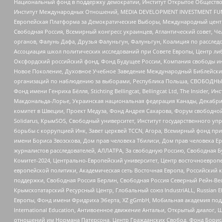
Национальный фонд в поддержку демократии, Институт Открытое Общество
Институт Международных Отношений, MEDIA DEVELOPMENT INVESTMENT FUND,
Европейская Платформа за Демократические Выборы, Международный цент
Свободная Россия, Всемирный конгресс украинцев, Атлантический совет, Ч
органов, Фалунь Дафа, Друзья Фалуньгун, Фалуньгун, Коалиция по рассле
Ассоциация школ политических исследований при Совете Европы, Центр ли
Оксфордский российский фонд, Фонд Будущее России, Компания свободы ин
Новое Поколение, Духовное Учебное Заведение Международный Библейский
организаций по наблюдению за выборами, Республика Польша, СВОБОДНЫЙ
Фонд имени Генриха Бёлля, Stichting Bellingcat, Bellingcat Ltd, The Inside
Макдональда-Лорье, Украинская национальная федерация Канады, Декабрис
комитет в Швеции, Проект Медуза, Фонд Андрея Сахарова, Форум свободной 
Solidarus, КрымSOS, Свободный университет, Институт государственного у
борьбы с коррупцией Инк, Завет церквей TCCN, Агора, Всемирный фонд при
имени Бориса Звозскова, Дом прав человека Тбилиси, Дом прав человека Ер
журналистов расследователей, АЛЛАТРА, За свободную Россию, Свободная Б
Комитет-2024, Центрально-Европейский университет, Центр восточноевроп
европейской политики, Академическая сеть Восточная Европа, Российский к
поддержки, Свободная Россия Берлин, Свободная Россия Северный Рейн-Вест
Крымскотатарский Ресурсный Центр, Глобальный союз IndustriALL, Russian E
Европы, Фонд имени Фридриха Эберта, XZ gGmbH, Мобильная академия поддержк
International Education, Антивоенное движение Антальи, Открытый диало
отношений им Нормана Патерсона, Центр Гражданских Свобод, Фонд Бориса