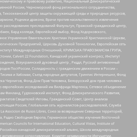
кономическому и правовому развитию, Национальный Демократический
менной России, Черноморский фонд регионального сотрудничества,
, Тихоокеанский центр защиты окружающей среды и природных ресурсов,
 Хармони, Родники дракона, Врачи против насильственного извлечения
по расследованию преследований Фалуньгун, Пражский гражданский центр,
бмен, Бард колледж, Европейский выбор, Фонд Ходорковского,
ное Управление Евангельских Христиан Украинской Христианской Церкви,
огических Предприятий, Церковь Духовной Технологии, Европейская сеть
ий Институт Международных Отношений, КРИМСЬКА ПРАВОЗАХИСНА ГРУПА,
стонии, Calvert 22 Foundation, Канадский украинский конгресс, Институт
ждение, Всеукраинский духовный центр , Риддл, Русский антивоенный
ародов ПостРоссии, Солидарность с гражданским движением в России –
в Тисима и Хабомаи, Съезд народных депутатов, Гринпис Интернешнл, Фонд
ека Чернигов, Фонд Дом Прав Человека, Белорусский дом прав человека
нтр европейских исследований им Вилфрида Мартенса, Сетевое объединение
Чам Финланд, Гудзоновский институт, Фонд Демократического Развития,
актатов Свидетелей Иеговы, Гражданский Совет, Центр анализа
астоящая Россия, Глобальная сеть журналистов-расследователей, Служба
a Asocicion de Rusos Libres, Союз за возвращение Северных территорий,
еста, Радио Свободная Европа, Германское общество изучения Восточной
ouncils for International Education, Cultural Vistas, Institute of
, Российско-канадский демократический альянс, Школа международных
е антивоенное сопротивление, Комитет независимости Ингушетии,