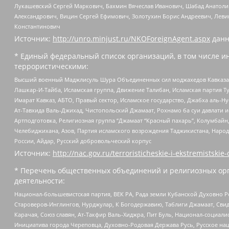
Лукашевский Сергей Маркович, Бахмин Вячеслав Иванович, Шабад Анатоли
Александрович, Вицин Сергей Ефимович, Золотухин Борис Андреевич, Леви
Константинович
Источник:
http://unro.minjust.ru/NKOForeignAgent.aspx
данн
* Единый федеральный список организаций, в том числе и
террористическими:
Высший военный Маджлисуль Шура Объединенных сил моджахедов Кавказа, Ко
Лашкар-И-Тайба, Исламская группа, Движение Талибан, Исламская партия Т
Имарат Кавказ, АБТО, Правый сектор, Исламское государство, Джабха аль-
Ат-Тавхида Валь-Джихад, Чистопольский Джамаат, Рохнамо ба суи давлати и
Артподготовка, Религиозная группа “Джамаат “Красный пахарь”, Колумбайн
Челебиджихана, Азов, Партия исламского возрождения Таджикистана, Народ
России, Айдар, Русский добровольческий корпус
Источник:
http://nac.gov.ru/terroristicheskie-i-ekstremistskie-
* Перечень общественных объединений и религиозных орг
деятельности:
Национал-большевистская партия, ВЕК РА, Рада земли Кубанской Духовно
Староверов-Инглингов, Нурджулар, К Богодержавию, Таблиги Джамаат, Сви
Карачая, Союз славян, Ат-Такфир Валь-Хиджра, Пит Буль, Национал-социал
Инициатива города Череповца, Духовно-Родовая Держава Русь, Русское н