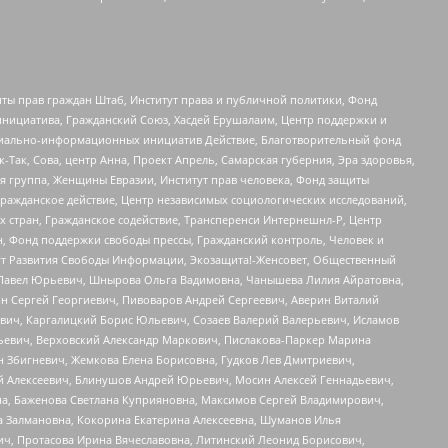
ты прав граждан Штаб, Институт права и публичной политики, Фонд
инициатива, Гражданский Союз, Хасдей Ерушалаим, Центр поддержки и
социально-информационных инициатив Действие, Благотворительный фонд
Так, Сова, центр Анна, Проект Апрель, Самарская губерния, Эра здоровья,
я группа, Женщины Евразии, Институт прав человека, Фонд защиты
Гражданское действие, Центр независимых социологических исследований,
стран, Гражданское содействие, Трансперенси Интернешнл-Р, Центр
н, Фонд поддержки свободы прессы, Гражданский контроль, Человек и
тут Развития Свободы Информации, Экозащита!-Женсовет, Общественный
й Павел Юрьевич, Шнырова Ольга Вадимовна, Чанышева Лилия Айратовна,
ин Сергей Георгиевич, Пивоваров Андрей Сергеевич, Аверин Виталий
вич, Каргалицкий Борис Юльевич, Созаев Валерий Валерьевич, Исламов
льевич, Верховский Александр Маркович, Пислакова-Паркер Марина
н Збигневич, Жемкова Елена Борисовна, Гудков Лев Дмитриевич,
й Алексеевич, Блинушов Андрей Юрьевич, Мосин Алексей Геннадьевич,
а, Баженова Светлана Куприяновна, Максимов Сергей Владимирович,
а Залмановна, Кокорина Екатерина Алексеевна, Шуманов Илья
ч, Протасова Ирина Вячеславовна, Литинский Леонид Борисович,