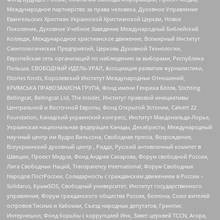
Международное партнерство за права человека, Духовное Управление
Евангельских Христиан Украинской Христианской Церкви, Новое
Поколение, Духовное Учебное Заведение Международный Библейский
Колледж, Международное христианское движение, Всемирный Институт
Саентологических Предприятий, Церковь Духовной Технологии,
Европейская сеть организаций по наблюдению за выборами, Республика
Польша, СВОБОДНЫЙ ИДЕЛЬ-УРАЛ, Ассоциация развития журналистики,
IStories fonds, Королевский Институт Международных Отношений,
КРИМСЬКА ПРАВОЗАХИСНА ГРУПА, Фонд имени Генриха Бёлля, Stichting
Bellingcat, Bellingcat Ltd, The Insider, Институт правовой инициативы
Центральной и Восточной Европы, Фонд Открытой Эстонии, Calvert 22
Foundation, Канадский украинский конгресс, Институт Макдональда-Лорье,
Украинская национальная федерация Канады, Декабристы, Международный
научный центр им Вудро Вильсона, Свободная пресса, Возрождение,
Всеукраинский духовный центр , Риддл, Русский антивоенный комитет в
Швеции, Проект Медуза, Фонд Андрея Сахарова, Форум свободной России,
Лига Свободных Наций, Transparеncy International, Форум Свободных
Народов ПостРоссии, Солидарность с гражданским движением в России –
Solidarus, КрымSOS, Свободный университет, Институт государственного
управления, Форум гражданского общества Россия, Беллона, Союз жителей
островов Тисима и Хабомаи, Съезд народных депутатов, Гринпис
Интернешнл, Фонд борьбы с коррупцией Инк, Завет церквей TCCN, Агора,