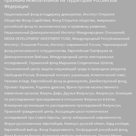
признана нежелательной на территории Российской
Федерации:
Национальный фонд в поддержку демократии, Институт Открытое
Общество Фонд Содействия, Фонд Открытое общество, Американо-
российский фонд по экономическому и правовому развитию,
Национальный Демократический Институт Международных Отношений,
MEDIA DEVELOPMENT INVESTMENT FUND, Международный Республиканский
Институт, Открытая Россия, Институт современной России, Черноморский
фонд регионального сотрудничества, Европейская Платформа за
Демократические Выборы, Международный центр электоральных
исследований, Германский фонд Маршалла Соединенных Штатов,
Тихоокеанский центр защиты окружающей среды и природных ресурсов,
Свободная Россия, Всемирный конгресс украинцев, Атлантический совет,
Человек в беде, Европейский фонд за демократию, Джеймстаунский фонд,
Прожект Хармони, Родники дракона, Врачи против насильственного
извлечения органов, Фалунь Дафа, Друзья Фалуньгун, Фалуньгун, Коалиция
по расследованию преследования в отношении Фалуньгун в Китае,
Всемирная организация по расследованию преследований Фалуньгун,
Пражский гражданский центр, Ассоциация школ политических
исследований при Совете Европы, Центр либеральной современности,
Форум русскоязычных европейцев, Немецко-русский обмен, Бард колледж,
Европейский выбор, Фонд Ходорковского, Оксфордский российский фонд,
Фонд Будущее России, Компания свободы информации, Проект Медиа,