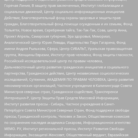
Горячая Линия, В защиту прав заключенных, Институт глобализации и
социальных движений, Центр социально-информационных инициатив
Действие, Благотворительный фонд охраны здоровья и защиты прав
граждан, Благотворительный фонд помощи осужденным и их семьям, Фонд
Тольятти, Новое время, Серебряная тайга, Так-Так-Так, Сова, центр Анна,
Проект Апрель, Самарская губерния, Эра здоровья, Мемориал,
Аналитический Центр Юрия Левады, Издательство Парк Гагарина, Фонд
имени Андрея Рылькова, Сфера, Центр СИБАЛЬТ, Уральская правозащитная
группа, Женщины Евразии, Институт прав человека, Фонд защиты гласности,
Российский исследовательский центр по правам человека,
Дальневосточный центр развития гражданских инициатив и социального
партнерства, Гражданское действие, Центр независимых социологических
исследований, Сутяжник, АКАДЕМИЯ ПО ПРАВАМ ЧЕЛОВЕКА, Центр развития
некоммерческих организаций, Частное учреждение в Калининграде Совета
Министров северных стран, Гражданское содействие, Трансперенси
Интернешнл-Р, Центр Защиты Прав Средств Массовой Информации,
Институт развития прессы - Сибирь, Частное учреждение в Санкт-
Петербурге Совета Министров Северных Стран, Фонд поддержки свободы
прессы, Гражданский контроль, Человек и Закон, Общественная комиссия
по сохранению наследия академика Сахарова, Информационное агентство
МЕМО. РУ, Институт региональной прессы, Институт Развития Свободы
Информации, Экозащита!-Женсовет, Общественный вердикт, Евразийская