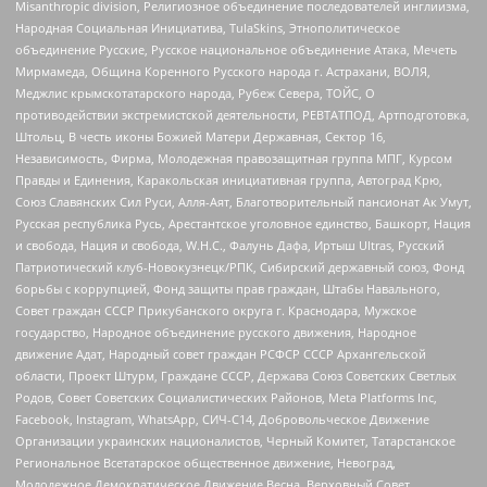
Misanthropic division, Религиозное объединение последователей инглиизма,
Народная Социальная Инициатива, TulaSkins, Этнополитическое
объединение Русские, Русское национальное объединение Атака, Мечеть
Мирмамеда, Община Коренного Русского народа г. Астрахани, ВОЛЯ,
Меджлис крымскотатарского народа, Рубеж Севера, ТОЙС, О
противодействии экстремистской деятельности, РЕВТАТПОД, Артподготовка,
Штольц, В честь иконы Божией Матери Державная, Сектор 16,
Независимость, Фирма, Молодежная правозащитная группа МПГ, Курсом
Правды и Единения, Каракольская инициативная группа, Автоград Крю,
Союз Славянских Сил Руси, Алля-Аят, Благотворительный пансионат Ак Умут,
Русская республика Русь, Арестантское уголовное единство, Башкорт, Нация
и свобода, Нация и свобода, W.H.С., Фалунь Дафа, Иртыш Ultras, Русский
Патриотический клуб-Новокузнецк/РПК, Сибирский державный союз, Фонд
борьбы с коррупцией, Фонд защиты прав граждан, Штабы Навального,
Совет граждан СССР Прикубанского округа г. Краснодара, Мужское
государство, Народное объединение русского движения, Народное
движение Адат, Народный совет граждан РСФСР СССР Архангельской
области, Проект Штурм, Граждане СССР, Держава Союз Советских Светлых
Родов, Совет Советских Социалистических Районов, Meta Platforms Inc,
Facebook, Instagram, WhatsApp, СИЧ-С14, Добровольческое Движение
Организации украинских националистов, Черный Комитет, Татарстанское
Региональное Всетатарское общественное движение, Невоград,
Молодежное Демократическое Движение Весна, Верховный Совет