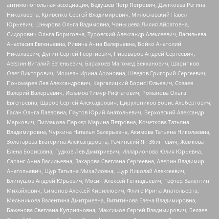
антимонопольная ассоциация, Бедушев Петр Петрович, Дзугкоева Регина
Николаевна, Кривенко Сергей Владимирович, Милославский Павел
Юрьевич, Шнырова Ольга Вадимовна, Чанышева Лилия Айратовна,
Сидорович Ольга Борисовна, Туровский Александр Алексеевич, Васильева
Анастасия Евгеньевна, Ривина Анна Валерьевна, Бойко Анатолий
Николаевич, Дугин Сергей Георгиевич, Пивоваров Андрей Сергеевич,
Аверин Виталий Евгеньевич, Барахоев Магомед Бекханович, Шарипков
Олег Викторович, Мошель Ирина Ароновна, Шведов Григорий Сергеевич,
Пономарев Лев Александрович, Каргалицкий Борис Юльевич, Созаев
Валерий Валерьевич, Исламов Тимур Рифгатович, Романова Ольга
Евгеньевна, Щаров Сергей Алексадрович, Цирульников Борис Альбертович,
Гасан Ольга Павловна, Паутов Юрий Анатольевич, Верховский Александр
Маркович, Пислакова-Паркер Марина Петровна, Кочеткова Татьяна
Владимировна, Чуркина Наталья Валерьевна, Акимова Татьяна Николаевна,
Золотарева Екатерина Александровна, Рачинский Ян Збигневич, Жемкова
Елена Борисовна, Гудков Лев Дмитриевич, Илларионова Юлия Юрьевна,
Саранг Анна Васильевна, Захарова Светлана Сергеевна, Аверин Владимир
Анатольевич, Щур Татьяна Михайловна, Щур Николай Алексеевич,
Блинушов Андрей Юрьевич, Мосин Алексей Геннадьевич, Гефтер Валентин
Михайлович, Симонов Алексей Кириллович, Флиге Ирина Анатольевна,
Мельникова Валентина Дмитриевна, Вититинова Елена Владимировна,
Баженова Светлана Куприяновна, Максимов Сергей Владимирович, Беляев