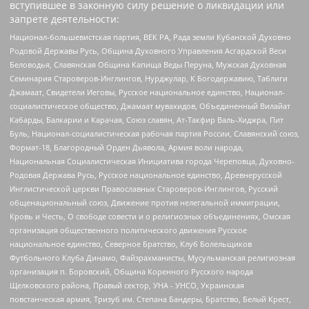
вступившее в законную силу решение о ликвидации или
запрете деятельности:
Национал-большевистская партия, ВЕК РА, Рада земли Кубанской Духовно
Родовой Державы Русь, Община Духовного Управления Асгардской Веси
Беловодья, Славянская Община Капища Веды Перуна, Мужская Духовная
Семинария Староверов-Инглингов, Нурджулар, К Богодержавию, Таблиги
Джамаат, Свидетели Иеговы, Русское национальное единство, Национал-
социалистическое общество, Джамаат мувахидов, Объединенный Вилайат
Кабарды, Балкарии и Карачая, Союз славян, Ат-Такфир Валь-Хиджра, Пит
Буль, Национал-социалистическая рабочая партия России, Славянский союз,
Формат-18, Благородный Орден Дьявола, Армия воли народа,
Национальная Социалистическая Инициатива города Череповца, Духовно-
Родовая Держава Русь, Русское национальное единство, Древнерусской
Инглистической церкви Православных Староверов-Инглингов, Русский
общенациональный союз, Движение против нелегальной иммиграции,
Кровь и Честь, О свободе совести и о религиозных объединениях, Омская
организация общественного политического движения Русское
национальное единство, Северное Братство, Клуб Болельщиков
Футбольного Клуба Динамо, Файзрахманисты, Мусульманская религиозная
организация п. Боровский, Община Коренного Русского народа
Щелковского района, Правый сектор, УНА - УНСО, Украинская
повстанческая армия, Тризуб им. Степана Бандеры, Братство, Белый Крест,