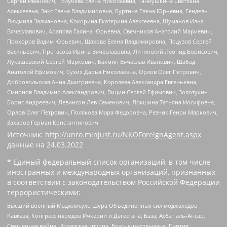
Сергей Иванович, Голубева Елена Николаевна, Ганнушкина Светлана
Алексеевна, Закс Елена Владимировна, Буртина Елена Юрьевна, Гендель
Людмила Залмановна, Кокорина Екатерина Алексеевна, Шуманов Илья
Вячеславович, Арапова Галина Юрьевна, Свечников Анатолий Мариевич,
Прохоров Вадим Юрьевич, Шахова Елена Владимировна, Подузов Сергей
Васильевич, Протасова Ирина Вячеславовна, Литинский Леонид Борисович,
Лукашевский Сергей Маркович, Бахмин Вячеслав Иванович, Шабад
Анатолий Ефимович, Сухих Дарья Николаевна, Орлов Олег Петрович,
Добровольская Анна Дмитриевна, Королева Александра Евгеньевна,
Смирнов Владимир Александрович, Вицин Сергей Ефимович, Золотухин
Борис Андреевич, Левинсон Лев Семенович, Локшина Татьяна Иосифовна,
Орлов Олег Петрович, Полякова Мара Федоровна, Резник Генри Маркович,
Захаров Герман Константинович
Источник:
http://unro.minjust.ru/NKOForeignAgent.aspx
данные на
24.03.2022
* Единый федеральный список организаций, в том числе
иностранных и международных организаций, признанных
в соответствии с законодательством Российской Федерации
террористическими:
Высший военный Маджлисуль Шура Объединенных сил моджахедов
Кавказа, Конгресс народов Ичкерии и Дагестана, База, Асбат аль-Ансар,
Священная война, Исламская группа, Братья-мусульмане, Партия