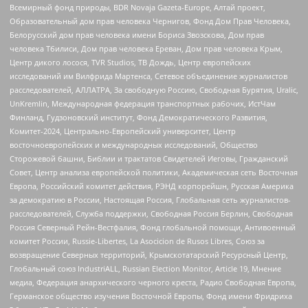
Всемирный фонд природы, BDR Novaja Gazeta-Europe, Алтай проект,
Образовательный дом прав человека Чернигов, Фонд Дом Прав Человека,
Белорусский дом прав человека имени Бориса Звозскова, Дом прав
человека Тбилиси, Дом прав человека Ереван, Дом прав человека Крым,
Центр дикого лосося, TVR Studios, ТВ Дождь, Центр европейских
исследований им Вилфрида Мартенса, Сетевое объединение журналистов
расследователей, АЛЛАТРА, За свободную Россию, Свободная Бурятия, Uralic,
UnKremlin, Международная федерация транспортных рабочих, ИстЧам
Финланд, Гудзоновский институт, Фонд Демократического Развития,
Комитет-2024, Центрально-Европейский университет, Центр
восточноевропейских и международных исследований, Общество
Сторожевой башни, Библии и трактатов Свидетелей Иеговы, Гражданский
Совет, Центр анализа европейской политики, Академическая сеть Восточная
Европа, Российский комитет действия, РЭНД корпорейшн, Русская Америка
за демократию в России, Настоящая Россия, Глобальная сеть журналистов-
расследователей, Служба поддержки, Свободная Россия Берлин, Свободная
Россия Северный Рейн-Вестфалия, Фонд глобальной помощи, Антивоенный
комитет России, Russie-Libertes, La Asocicion de Rusos Libres, Союз за
возвращение Северных территорий, Крымскотатарский Ресурсный Центр,
Глобальный союз IndustriALL, Russian Election Monitor, Article 19, Мнение
медиа, Федерация анархического черного креста, Радио Свободная Европа,
Германское общество изучения Восточной Европы, Фонд имени Фридриха