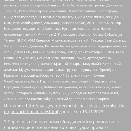
исламского освобождения, Лашкар-И-Тайба, Исламская группа, Движение
Талибан, Исламская партия Туркестана, Общество социальных реформ,
Общество возрождения исламского наследия, Дом двух святых, Джунд аш-
Шам, Исламский джихад, Аль-Каида, Имарат Кавказ, АБТО, Правый сектор,
Исламское государство, Джабха аль-Нусра ли-Ахль аш-Шам, Народное
ополчение имени К. Минина и Д. Пожарского, Аджр от Аллаха Субхану уа
Тагьаля SHAM, АУМ Синрике, Муджахеды джамаата Ат-Тавхида Валь-Джихад,
Чистопольский Джамаат, Рохнамо ба суи давлати исломи, Террористическое
сообщество Сеть, Катиба Таухид валь-Джихад, Хайят Тахрир аш-Шам, Ахлю
Сунна Валь Джамаа, National Socialism/White Power, Артподготовка,
Религиозная группа “Джамаат “Красный пахарь”, Колумбайн, Хатлонский
джамаат, Мусульманская религиозная группа п. Кушкуль г. Оренбург,
Крымско-татарский добровольческий батальон имени Номана
Челебиджихана, Азов, Партия исламского возрождения Таджикистана,
Народная самооборона, Дуббайский джамаат, московская ячейка, Батал-
Хаджи Белхороев, Маньяки Культ Убийц, Молодёжь Которая Улыбается,
Легион Свобода России, Айдар, Русский добровольческий корпус
Источник:
http://nac.gov.ru/terroristicheskie-i-ekstremistskie-
organizacii-i-materialy.html
данные на
16.11.2023
* Перечень общественных объединений и религиозных
организаций в отношении которых судом принято