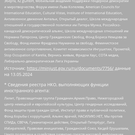
Эберта, XZ gGmbH, Мобильная академия поддержки гендерной демократии
и миротворчества, Форум имени Льва Копелева, American Councils for
International Education, Cultural Vistas, Institute of International Education,
Антивоенное движение Антальи, Открытый диалог, Школа международных
отношений и государственной политики им Питера Мунка, Российско-
канадский демократический альянс, Школа международных отношений им
Нормана Патерсона, Центр Гражданских Свобод, Фонд Бориса Немцова за
Свободу, Фонд имени Фридриха Науманна за свободу, Феминистское
антивоенное сопротивление, Комитет независимости Ингушетии, Прометей,
Stop Occupation of Karelia, Вернись живым, Фридом Хаус, СОТА медиа,
Либерально-демократическая Лига Украины
Источник:
https://minjust.gov.ru/ru/documents/7756/
данные
на
13.05.2024
* Сведения реестра НКО, выполняющих функции
иностранного агента:
Лилит, Правозащитная группа Гражданин.Армия.Право, Нижегородский
центр немецкой и европейской культуры, Центр гендерных исследований,
Фонд защиты прав граждан Штаб, Институт права и публичной политики,
Фонд борьбы с коррупцией, Альянс врачей, НАСИЛИЮ.НЕТ, Мы против
СПИДа, СВЕЧА, Гуманитарное действие, Открытый Петербург, Лига
Избирателей, Правовая инициатива, Гражданский Союз, Хасдей Ерушалаим,
Центр поддержки и содействия развитию средств массовой информации,