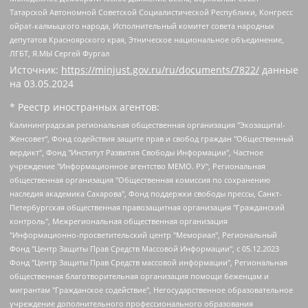
Татарской Автономной Советской Социалистической Республики, Конгресс
ойрат-калмыцкого народа, Исполнительный комитет совета народных
депутатов Красноярского края, Этническое национальное объединение,
ЛГБТ, Я.МЫ Сергей Фургал
Источник:
https://minjust.gov.ru/ru/documents/7822/
данные
на
03.05.2024
* Реестр иностранных агентов:
Калининградская региональная общественная организация "Экозащита!-Женсовет", Фонд содействия защите прав и свобод граждан "Общественный вердикт", Фонд "Институт Развития Свободы Информации", Частное учреждение "Информационное агентство МЕМО. РУ", Региональная общественная организация "Общественная комиссия по сохранению наследия академика Сахарова", Фонд поддержки свободы прессы, Санкт-Петербургская общественная правозащитная организация "Гражданский контроль", Межрегиональная общественная организация "Информационно-просветительский центр "Мемориал", Региональный Фонд "Центр Защиты Прав Средств Массовой Информации", с 05.12.2023 Фонд "Центр Защиты Прав Средств массовой информации", Региональная общественная благотворительная организация помощи беженцам и мигрантам "Гражданское содействие", Негосударственное образовательное учреждение дополнительного профессионального образования (повышение квалификации) специалистов "АКАДЕМИЯ ПО ПРАВАМ ЧЕЛОВЕКА", Свердловская региональная общественная организация "Сутяжник", Автономная некоммерческая организация "Центр независимых социологических исследований", Союз общественных объединений "Российский исследовательский центр по правам человека", Региональное общественное учреждение научно-информационный центр "МЕМОРИАЛ", Некоммерческая организация "Фонд защиты гласности", Автономная некоммерческая организация "Институт прав человека", Городская общественная организация "Екатеринбургское общество "МЕМОРИАЛ", Городская общественная организация "Рязанское историко-просветительское и правозащитное общество "Мемориал" (Рязанский Мемориал), Челябинский региональный орган общественной самодеятельности – женское общественное объединение "Женщины Евразии", Челябинский региональный орган общественной самодеятельности "Уральская правозащитная группа", Фонд содействия защите здоровья и социальной справедливости имени Андрея Рылькова, Автономная Некоммерческая Организация "Аналитический Центр Юрия Левады", Автономная некоммерческая организация социальной поддержки населения "Проект Апрель", Региональная общественная организация помощи женщинам и детям, находящимся в кризисной ситуации "Информационно-методический центр "Анна", Фонд содействия развитию массовых коммуникаций и правовому просвещению "Так-так-Так", Фонд содействия устойчивому развитию "Серебряная тайга", Свердловский региональный общественный фонд социальных проектов "Новое время", "Idel.Реалии", Кавказ.Реалии, Крым.Реалии, Телеканал Настоящее Время, Татаро-башкирская служба Радио Свобода (Azatliq Radiosi), Радио Свободная Европа/Радио Свобода (PCE/PC), "Сибирь.Реалии", "Фактограф", Благотворительный фонд помощи осужденным и их семьям, Автономная некоммерческая организация "Институт глобализации и социальных движений", Фонд "В защиту прав заключенных", Частное учреждение "Центр поддержки и содействия развитию средств массовой информации", Пензенский региональный общественный благотворительный фонд "Гражданский союз", "Север.Реалии", Некоммерческая организация Фонд "Правовая инициатива", Общество с ограниченной ответственностью "Радио Свободная Европа/Радио Свобода", Чешское информационное агентство "MEDIUM-ORIENT", Красноярская региональная общественная организация "Мы против СПИДа", Камалягин Денис Николаевич, Маркелов Сергей Евгеньевич, Пономарев Лев Александрович, Савицкая Людмила Алексеевна, Автономная некоммерческая организация "Центр по работе с проблемой насилия "НАСИЛИЮ.НЕТ", Межрегиональный профессиональный союз работников здравоохранения "Альянс врачей", Юридическое лицо, зарегистрированное в Латвийской Республике, SIA "Medusa Project" (регистрационный номер 40103797863, дата регистрации 10.06.2014), Некоммерческая организация "Фонд по борьбе с коррупцией", Автономная некоммерческая организация "Институт права и публичной политики", Баданин Роман Сергеевич, Гликин Максим Александрович, Железнова Мария Михайловна, Лукьянова Юлия Сергеевна, Маетная Елизавета Витальевна, Маняхин Петр Борисович, Чуракова Ольга Владимировна, Ярош Юлия Петровна, Юридическое лицо "The Insider SIA", зарегистрированное в Риге, Латвийская Республика (дата регистрации 26.06.2015), являющееся администратором доменного имени интернет-издания "The Insider SIA", https://theins.ru, Постернак Алексей Евгеньевич, Рубин Михаил Аркадьевич, Анин Роман Александрович, Юридическое лицо Istories fonds, зарегистрированное в Латвийской Республике (регистрационный номер 50008295751, дата регистрации 24.02.2020), Великовский Дмитрий Александрович, Долинина Ирина Николаевна, Мароховская Алеся Алексеевна, Шлейнов Роман Юрьевич, Шмагун Олеся Валентиновна, Общество с ограниченной ответственностью "Альтаир 2021", Общество с ограниченной ответственностью "Вега 2021", Общество с ограниченной ответственностью "Главный редактор 2021", Общество с ограниченной ответственностью "Ромашки монолит", Важенков Артем Валерьевич, Ивановская областная общественная организация "Центр гендерных исследований", Гурман Юрий Альбертович, Медиапроект "ОВД-Инфо", Егоров Владимир Владимирович, Жилинский Владимир Александрович, Общество с ограниченной ответственностью "ЗП", Иванова София Юрьевна, Карезина Инна Павловна, Кильтау Екатерина Викторовна, Петров Алексей Викторович, Пискунов Сергей Евгеньевич, Смирнов Сергей Сергеевич, Тихонов Михаил Сергеевич, Общество с ограниченной ответственностью "ЖУРНАЛИСТ-ИНОСТРАННЫЙ АГЕНТ", Арапова Галина Юрьевна, Вольтская Татьяна Анатольевна, Американская компания "Mason G.E.S. Anonymous Foundation" (США), являющаяся владельцем интернет-издания https://mnews.world/, Компания "Stichting Bellingcat", зарегистрированная в Нидерландах (дата регистрации 11.07.2018), Захаров Андрей Вячеславович, Клепиковская Екатерина Дмитриевна, Общество с ограниченной ответственностью "МЕМО", Перл Роман Александрович, Симонов Евгений Алексеевич, Соловьева Елена Анатольевна, Сотников Даниил Владимирович, Сурначева Елизавета Дмитриевна, Автономная некоммерческая организация по защите прав человека и информированию населения "Якутия – Наше Мнение", Общество с ограниченной ответственностью "Москоу диджитал медиа", с 26.01.2023 Общество с ограниченной ответственностью "Чайка Белые сады", Ветошкина Валерия Валерьевна, Заговора Максим Александрович, Межрегиональное общественное движение "Российская ЛГБТ - сеть", Оленичев Максим Владимирович, Павлов Иван Юрьевич, Скворцова Елена Сергеевна, Общество с ограниченной ответственностью "Как бы инагент", Кочетков Игорь Викторович, Общество с ограниченной ответственностью "Честные выборы", Еланчик Олег Александрович, Общество с ограниченной ответственностью "Нобелевский призыв", Гималова Регина Эмилевна, Григорьев Андрей Валерьевич, Григорьева Алина Александровна, Ассоциация по содействию защите прав призывников, альтернативнослужащих и военнослужащих "Правозащитная группа "Гражданин.Армия.Право", Хисамова Регина Фаритовна, Автономная некоммерческая организация по реализации социально-правовых программ "Лилит", Дальневосточное общественное движение "Маяк", Санкт-Петербургская ЛГБТ-инициативная группа "Выход", Инициативная группа ЛГБТ+ "Реверс", Алексеев Андрей Викторович, Бекбулатова Таисия Львовна, Беляев Иван Михайлович, Владыкина Елена Сергеевна, Гельман Марат Александрович, Никульшина Вероника Юрьевна, Толоконникова Надежда Андреевна, Шендерович Виктор Анатольевич, Общество с ограниченной ответственностью "Данное сообщение", Общество с ограниченной ответственностью Издательский дом "Новая глава", Айнбиндер Александра Александровна, Московский комьюнити-центр для ЛГБТ+инициатив, Благотворительный фонд развития филантропии, Deutsche Welle (Германия, Kurt-Schumacher-Strasse 3, 53113 Bonn), Борзунова Мария Михайловна, Воробьев Виктор Викторович, Голубева Анна Львовна, Константинова Алла Михайловна, Малкова Ирина Владимировна, Мурадов Мурад Абдулгалимович, Осетинская Елизавета Николаевна, Понасенков Евгений Николаевич, Ганапольский Матвей Юрьевич, Киселев Евгений Алексеевич, Борухович Ирина Григорьевна, Дремин Иван Тимофеевич, Дубровский Дмитрий Викторович, Красноярская региональная общественная организация поддержки и развития альтернативных образовательных технологий и межкультурных коммуникаций "ИНТЕРРА", Маяковская Екатерина Алексеевна, Фейгин Марк Захарович, Филимонов Андрей Викторович, Дзугкоева Регина Николаевна, Доброхотов Роман Александрович, Дудь Юрий Александрович, Елкин Сергей Владимирович, Кругликов Кирилл Игоревич, Сабунаева Мария Леонидовна, Семенов Алексей Владимирович, Шаинян Карен Багратович, Шульман Екатерина Михайловна, Асафьев Артур Валерьевич, Вахштайн Виктор Семенович, Венедиктов Алексей Алексеевич, Лушникова Екатерина Евгеньевна, Волков Леонид Михайлович, Невзоров Александр Глебович, Пархоменко Сергей Борисович, Сироткин Ярослав Николаевич, Кара-Мурза Владимир Владимирович, Баранова Наталья Владимировна, Гозман Леонид Яковлевич, Кагарлицкий Борис Юльевич, Климарев Михаил Валерьевич, Милов Владимир Станиславович, Автономная некоммерческая организация Краснодарский центр современного искусства "Типография", Моргенштерн Алишер Тагирович, Соболь Любовь Эдуардовна, Общество с ограниченной ответственностью "ЛИЗА НОРМ", Каспаров Гарри Кимович, Ходорковский Михаил Борисович, Общество с ограниченной ответственностью "Апрельские тезисы", Данилович Ирина Брониславовна, Кашин Олег Владимирович, Петров Николай Владимирович, Пивоваров Алексей Владимирович, Соколов Михаил Владимирович, Цветкова Юлия Владимировна, Чичваркин Евгений Александрович, Комитет против пыток/Команда против пыток, Общество с ограниченной ответственностью "Первый научный", Общество с ограниченной ответственностью "Вертолет и ко", Белоцерковская Вероника Борисовна, Кац Максим Евгеньевич, Лазарева Татьяна Юрьевна, Шаведдинов Руслан Табризович, Яшин Илья Валерьевич, Общество с ограниченной ответственностью "Иноагент ААВ", Алешковский Дмитрий Петрович, Альбац Евгения Марковна, Быков Дмитрий Львович, Галямина Юлия Евгеньевна, Лойко Сергей Леонидович, Мартынов Кирилл Константинович, Медведев Сергей Александрович, Крашенинников Федор Геннадиевич, Гордеева Катерина Вл