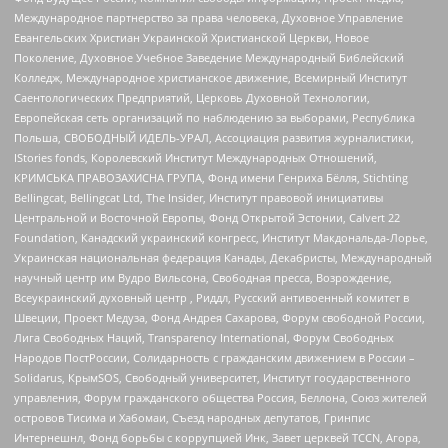
Международное партнерство за права человека, Духовное Управление
Евангельских Христиан Украинской Христианской Церкви, Новое
Поколение, Духовное Учебное Заведение Международный Библейский
Колледж, Международное христианское движение, Всемирный Институт
Саентологических Предприятий, Церковь Духовной Технологии,
Европейская сеть организаций по наблюдению за выборами, Республика
Польша, СВОБОДНЫЙ ИДЕЛЬ-УРАЛ, Ассоциация развития журналистики,
IStories fonds, Королевский Институт Международных Отношений,
КРИМСЬКА ПРАВОЗАХИСНА ГРУПА, Фонд имени Генриха Бёлля, Stichting
Bellingcat, Bellingcat Ltd, The Insider, Институт правовой инициативы
Центральной и Восточной Европы, Фонд Открытой Эстонии, Calvert 22
Foundation, Канадский украинский конгресс, Институт Макдональда-Лорье,
Украинская национальная федерация Канады, Декабристы, Международный
научный центр им Вудро Вильсона, Свободная пресса, Возрождение,
Всеукраинский духовный центр , Риддл, Русский антивоенный комитет в
Швеции, Проект Медуза, Фонд Андрея Сахарова, Форум свободной России,
Лига Свободных Наций, Transparеncy International, Форум Свободных
Народов ПостРоссии, Солидарность с гражданским движением в России –
Solidarus, КрымSOS, Свободный университет, Институт государственного
управления, Форум гражданского общества Россия, Беллона, Союз жителей
островов Тисима и Хабомаи, Съезд народных депутатов, Гринпис
Интернешнл, Фонд борьбы с коррупцией Инк, Завет церквей TCCN, Агора,