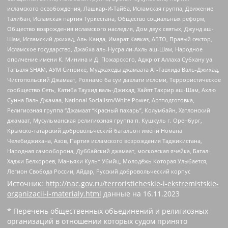
исламского освобождения, Лашкар-И-Тайба, Исламская группа, Движение
Талибан, Исламская партия Туркестана, Общество социальных реформ,
Общество возрождения исламского наследия, Дом двух святых, Джунд аш-
Шам, Исламский джихад, Аль-Каида, Имарат Кавказ, АБТО, Правый сектор,
Исламское государство, Джабха аль-Нусра ли-Ахль аш-Шам, Народное
ополчение имени К. Минина и Д. Пожарского, Аджр от Аллаха Субхану уа
Тагьаля SHAM, АУМ Синрике, Муджахеды джамаата Ат-Тавхида Валь-Джихад,
Чистопольский Джамаат, Рохнамо ба суи давлати исломи, Террористическое
сообщество Сеть, Катиба Таухид валь-Джихад, Хайят Тахрир аш-Шам, Ахлю
Сунна Валь Джамаа, National Socialism/White Power, Артподготовка,
Религиозная группа “Джамаат “Красный пахарь”, Колумбайн, Хатлонский
джамаат, Мусульманская религиозная группа п. Кушкуль г. Оренбург,
Крымско-татарский добровольческий батальон имени Номана
Челебиджихана, Азов, Партия исламского возрождения Таджикистана,
Народная самооборона, Дуббайский джамаат, московская ячейка, Батал-
Хаджи Белхороев, Маньяки Культ Убийц, Молодёжь Которая Улыбается,
Легион Свобода России, Айдар, Русский добровольческий корпус
Источник:
http://nac.gov.ru/terroristicheskie-i-ekstremistskie-
organizacii-i-materialy.html
данные на
16.11.2023
* Перечень общественных объединений и религиозных
организаций в отношении которых судом принято