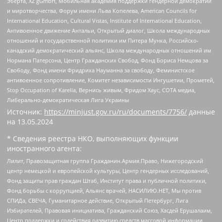
Эберта, XZ gGmbH, Мобильная академия поддержки гендерной демократии
и миротворчества, Форум имени Льва Копелева, American Councils for
International Education, Cultural Vistas, Institute of International Education,
Антивоенное движение Антальи, Открытый диалог, Школа международных
отношений и государственной политики им Питера Мунка, Российско-
канадский демократический альянс, Школа международных отношений им
Нормана Патерсона, Центр Гражданских Свобод, Фонд Бориса Немцова за
Свободу, Фонд имени Фридриха Науманна за свободу, Феминистское
антивоенное сопротивление, Комитет независимости Ингушетии, Прометей,
Stop Occupation of Karelia, Вернись живым, Фридом Хаус, СОТА медиа,
Либерально-демократическая Лига Украины
Источник:
https://minjust.gov.ru/ru/documents/7756/
данные
на
13.05.2024
* Сведения реестра НКО, выполняющих функции
иностранного агента:
Лилит, Правозащитная группа Гражданин.Армия.Право, Нижегородский
центр немецкой и европейской культуры, Центр гендерных исследований,
Фонд защиты прав граждан Штаб, Институт права и публичной политики,
Фонд борьбы с коррупцией, Альянс врачей, НАСИЛИЮ.НЕТ, Мы против
СПИДа, СВЕЧА, Гуманитарное действие, Открытый Петербург, Лига
Избирателей, Правовая инициатива, Гражданский Союз, Хасдей Ерушалаим,
Центр поддержки и содействия развитию средств массовой информации,