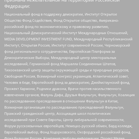
Федерации:
Национальный фонд в поддержку демократии, Институт Открытое
Общество Фонд Содействия, Фонд Открытое общество, Американо-
российский фонд по экономическому и правовому развитию,
Национальный Демократический Институт Международных Отношений,
MEDIA DEVELOPMENT INVESTMENT FUND, Международный Республиканский
Институт, Открытая Россия, Институт современной России, Черноморский
фонд регионального сотрудничества, Европейская Платформа за
Демократические Выборы, Международный центр электоральных
исследований, Германский фонд Маршалла Соединенных Штатов,
Тихоокеанский центр защиты окружающей среды и природных ресурсов,
Свободная Россия, Всемирный конгресс украинцев, Атлантический совет,
Человек в беде, Европейский фонд за демократию, Джеймстаунский фонд,
Прожект Хармони, Родники дракона, Врачи против насильственного
извлечения органов, Фалунь Дафа, Друзья Фалуньгун, Фалуньгун, Коалиция
по расследованию преследования в отношении Фалуньгун в Китае,
Всемирная организация по расследованию преследований Фалуньгун,
Пражский гражданский центр, Ассоциация школ политических
исследований при Совете Европы, Центр либеральной современности,
Форум русскоязычных европейцев, Немецко-русский обмен, Бард колледж,
Европейский выбор, Фонд Ходорковского, Оксфордский российский фонд,
Фонд Будущее России, Компания свободы информации, Проект Медиа,