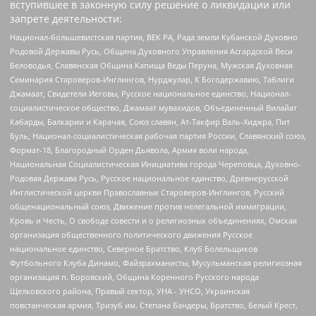
вступившее в законную силу решение о ликвидации или
запрете деятельности:
Национал-большевистская партия, ВЕК РА, Рада земли Кубанской Духовно
Родовой Державы Русь, Община Духовного Управления Асгардской Веси
Беловодья, Славянская Община Капища Веды Перуна, Мужская Духовная
Семинария Староверов-Инглингов, Нурджулар, К Богодержавию, Таблиги
Джамаат, Свидетели Иеговы, Русское национальное единство, Национал-
социалистическое общество, Джамаат мувахидов, Объединенный Вилайат
Кабарды, Балкарии и Карачая, Союз славян, Ат-Такфир Валь-Хиджра, Пит
Буль, Национал-социалистическая рабочая партия России, Славянский союз,
Формат-18, Благородный Орден Дьявола, Армия воли народа,
Национальная Социалистическая Инициатива города Череповца, Духовно-
Родовая Держава Русь, Русское национальное единство, Древнерусской
Инглистической церкви Православных Староверов-Инглингов, Русский
общенациональный союз, Движение против нелегальной иммиграции,
Кровь и Честь, О свободе совести и о религиозных объединениях, Омская
организация общественного политического движения Русское
национальное единство, Северное Братство, Клуб Болельщиков
Футбольного Клуба Динамо, Файзрахманисты, Мусульманская религиозная
организация п. Боровский, Община Коренного Русского народа
Щелковского района, Правый сектор, УНА - УНСО, Украинская
повстанческая армия, Тризуб им. Степана Бандеры, Братство, Белый Крест,