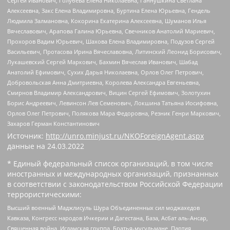
Сергей Иванович, Голубева Елена Николаевна, Ганнушкина Светлана
Алексеевна, Закс Елена Владимировна, Буртина Елена Юрьевна, Гендель
Людмила Залмановна, Кокорина Екатерина Алексеевна, Шуманов Илья
Вячеславович, Арапова Галина Юрьевна, Свечников Анатолий Мариевич,
Прохоров Вадим Юрьевич, Шахова Елена Владимировна, Подузов Сергей
Васильевич, Протасова Ирина Вячеславовна, Литинский Леонид Борисович,
Лукашевский Сергей Маркович, Бахмин Вячеслав Иванович, Шабад
Анатолий Ефимович, Сухих Дарья Николаевна, Орлов Олег Петрович,
Добровольская Анна Дмитриевна, Королева Александра Евгеньевна,
Смирнов Владимир Александрович, Вицин Сергей Ефимович, Золотухин
Борис Андреевич, Левинсон Лев Семенович, Локшина Татьяна Иосифовна,
Орлов Олег Петрович, Полякова Мара Федоровна, Резник Генри Маркович,
Захаров Герман Константинович
Источник:
http://unro.minjust.ru/NKOForeignAgent.aspx
данные на
24.03.2022
* Единый федеральный список организаций, в том числе
иностранных и международных организаций, признанных
в соответствии с законодательством Российской Федерации
террористическими:
Высший военный Маджлисуль Шура Объединенных сил моджахедов
Кавказа, Конгресс народов Ичкерии и Дагестана, База, Асбат аль-Ансар,
Священная война, Исламская группа, Братья-мусульмане, Партия