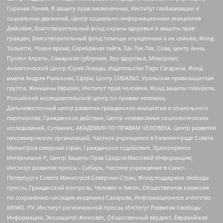
Горячая Линия, В защиту прав заключенных, Институт глобализации и
социальных движений, Центр социально-информационных инициатив
Действие, Благотворительный фонд охраны здоровья и защиты прав
граждан, Благотворительный фонд помощи осужденным и их семьям, Фонд
Тольятти, Новое время, Серебряная тайга, Так-Так-Так, Сова, центр Анна,
Проект Апрель, Самарская губерния, Эра здоровья, Мемориал,
Аналитический Центр Юрия Левады, Издательство Парк Гагарина, Фонд
имени Андрея Рылькова, Сфера, Центр СИБАЛЬТ, Уральская правозащитная
группа, Женщины Евразии, Институт прав человека, Фонд защиты гласности,
Российский исследовательский центр по правам человека,
Дальневосточный центр развития гражданских инициатив и социального
партнерства, Гражданское действие, Центр независимых социологических
исследований, Сутяжник, АКАДЕМИЯ ПО ПРАВАМ ЧЕЛОВЕКА, Центр развития
некоммерческих организаций, Частное учреждение в Калининграде Совета
Министров северных стран, Гражданское содействие, Трансперенси
Интернешнл-Р, Центр Защиты Прав Средств Массовой Информации,
Институт развития прессы - Сибирь, Частное учреждение в Санкт-
Петербурге Совета Министров Северных Стран, Фонд поддержки свободы
прессы, Гражданский контроль, Человек и Закон, Общественная комиссия
по сохранению наследия академика Сахарова, Информационное агентство
МЕМО. РУ, Институт региональной прессы, Институт Развития Свободы
Информации, Экозащита!-Женсовет, Общественный вердикт, Евразийская