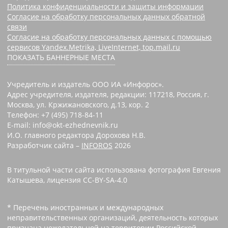
Политика конфиденциальности и защиты информации
Согласие на обработку персональных данных обратной
связи
Согласие на обработку персональных данных с помощью
сервисов Yandex.Metrika, LiveInternet, top.mail.ru
ПОКАЗАТЬ БАННЕРНЫЕ МЕСТА
Учредитель и издатель ООО ИА «Инфорос».
Адрес учредителя, издателя, редакции: 117218, Россия, г.
Москва, ул. Кржижановского, д.13, кор. 2
Телефон: +7 (495) 718-84-11
E-mail: info@okt-ezhednevnik.ru
И.О. главного редактора Дорохова Н.В.
Разработчик сайта –
INFOROS
2026
В титульной части сайта использована фотография Евгения
Катышева, лицензия CC-BY-SA-4.0
* Перечень иностранных и международных
неправительственных организаций, деятельность которых
признана нежелательной на территории Российской