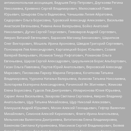
антимонопольная ассоциация, Бедушев Петр Петрович, Дзугкоева Регина
Николаевна, Кривенко Сергей Владимирович, Милославский Павел
Юрьевич, Шнырова Ольга Вадимовна, Чанышева Лилия Айратовна,
Сидорович Ольга Борисовна, Туровский Александр Алексеевич, Васильева
Анастасия Евгеньевна, Ривина Анна Валерьевна, Бойко Анатолий
Николаевич, Дугин Сергей Георгиевич, Пивоваров Андрей Сергеевич,
Аверин Виталий Евгеньевич, Барахоев Магомед Бекханович, Шарипков
Олег Викторович, Мошель Ирина Ароновна, Шведов Григорий Сергеевич,
Пономарев Лев Александрович, Каргалицкий Борис Юльевич, Созаев
Валерий Валерьевич, Исламов Тимур Рифгатович, Романова Ольга
Евгеньевна, Щаров Сергей Алексадрович, Цирульников Борис Альбертович,
Гасан Ольга Павловна, Паутов Юрий Анатольевич, Верховский Александр
Маркович, Пислакова-Паркер Марина Петровна, Кочеткова Татьяна
Владимировна, Чуркина Наталья Валерьевна, Акимова Татьяна Николаевна,
Золотарева Екатерина Александровна, Рачинский Ян Збигневич, Жемкова
Елена Борисовна, Гудков Лев Дмитриевич, Илларионова Юлия Юрьевна,
Саранг Анна Васильевна, Захарова Светлана Сергеевна, Аверин Владимир
Анатольевич, Щур Татьяна Михайловна, Щур Николай Алексеевич,
Блинушов Андрей Юрьевич, Мосин Алексей Геннадьевич, Гефтер Валентин
Михайлович, Симонов Алексей Кириллович, Флиге Ирина Анатольевна,
Мельникова Валентина Дмитриевна, Вититинова Елена Владимировна,
Баженова Светлана Куприяновна, Максимов Сергей Владимирович, Беляев