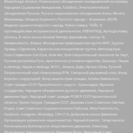
Misanthropic division, Религиозное объединение последователей инглиизма,
Народная Социальная Инициатива, TulaSkins, Этнополитическое
объединение Русские, Русское национальное объединение Атака, Мечеть
Мирмамеда, Община Коренного Русского народа г. Астрахани, ВОЛЯ,
Меджлис крымскотатарского народа, Рубеж Севера, ТОЙС, О
противодействии экстремистской деятельности, РЕВТАТПОД, Артподготовка,
Штольц, В честь иконы Божией Матери Державная, Сектор 16,
Независимость, Фирма, Молодежная правозащитная группа МПГ, Курсом
Правды и Единения, Каракольская инициативная группа, Автоград Крю,
Союз Славянских Сил Руси, Алля-Аят, Благотворительный пансионат Ак Умут,
Русская республика Русь, Арестантское уголовное единство, Башкорт, Нация
и свобода, Нация и свобода, W.H.С., Фалунь Дафа, Иртыш Ultras, Русский
Патриотический клуб-Новокузнецк/РПК, Сибирский державный союз, Фонд
борьбы с коррупцией, Фонд защиты прав граждан, Штабы Навального,
Совет граждан СССР Прикубанского округа г. Краснодара, Мужское
государство, Народное объединение русского движения, Народное
движение Адат, Народный совет граждан РСФСР СССР Архангельской
области, Проект Штурм, Граждане СССР, Держава Союз Советских Светлых
Родов, Совет Советских Социалистических Районов, Meta Platforms Inc,
Facebook, Instagram, WhatsApp, СИЧ-С14, Добровольческое Движение
Организации украинских националистов, Черный Комитет, Татарстанское
Региональное Всетатарское общественное движение, Невоград,
Молодежное Демократическое Движение Весна, Верховный Совет