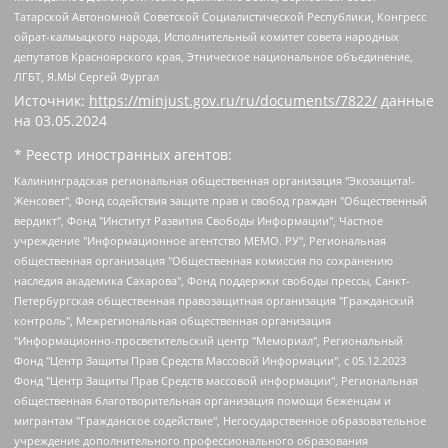
Татарской Автономной Советской Социалистической Республики, Конгресс
ойрат-калмыцкого народа, Исполнительный комитет совета народных
депутатов Красноярского края, Этническое национальное объединение,
ЛГБТ, Я.МЫ Сергей Фургал
Источник:
https://minjust.gov.ru/ru/documents/7822/
данные
на
03.05.2024
* Реестр иностранных агентов:
Калининградская региональная общественная организация "Экозащита!-Женсовет", Фонд содействия защите прав и свобод граждан "Общественный вердикт", Фонд "Институт Развития Свободы Информации", Частное учреждение "Информационное агентство МЕМО. РУ", Региональная общественная организация "Общественная комиссия по сохранению наследия академика Сахарова", Фонд поддержки свободы прессы, Санкт-Петербургская общественная правозащитная организация "Гражданский контроль", Межрегиональная общественная организация "Информационно-просветительский центр "Мемориал", Региональный Фонд "Центр Защиты Прав Средств Массовой Информации", с 05.12.2023 Фонд "Центр Защиты Прав Средств массовой информации", Региональная общественная благотворительная организация помощи беженцам и мигрантам "Гражданское содействие", Негосударственное образовательное учреждение дополнительного профессионального образования (повышение квалификации) специалистов "АКАДЕМИЯ ПО ПРАВАМ ЧЕЛОВЕКА", Свердловская региональная общественная организация "Сутяжник", Автономная некоммерческая организация "Центр независимых социологических исследований", Союз общественных объединений "Российский исследовательский центр по правам человека", Региональное общественное учреждение научно-информационный центр "МЕМОРИАЛ", Некоммерческая организация "Фонд защиты гласности", Автономная некоммерческая организация "Институт прав человека", Городская общественная организация "Екатеринбургское общество "МЕМОРИАЛ", Городская общественная организация "Рязанское историко-просветительское и правозащитное общество "Мемориал" (Рязанский Мемориал), Челябинский региональный орган общественной самодеятельности – женское общественное объединение "Женщины Евразии", Челябинский региональный орган общественной самодеятельности "Уральская правозащитная группа", Фонд содействия защите здоровья и социальной справедливости имени Андрея Рылькова, Автономная Некоммерческая Организация "Аналитический Центр Юрия Левады", Автономная некоммерческая организация социальной поддержки населения "Проект Апрель", Региональная общественная организация помощи женщинам и детям, находящимся в кризисной ситуации "Информационно-методический центр "Анна", Фонд содействия развитию массовых коммуникаций и правовому просвещению "Так-так-Так", Фонд содействия устойчивому развитию "Серебряная тайга", Свердловский региональный общественный фонд социальных проектов "Новое время", "Idel.Реалии", Кавказ.Реалии, Крым.Реалии, Телеканал Настоящее Время, Татаро-башкирская служба Радио Свобода (Azatliq Radiosi), Радио Свободная Европа/Радио Свобода (PCE/PC), "Сибирь.Реалии", "Фактограф", Благотворительный фонд помощи осужденным и их семьям, Автономная некоммерческая организация "Институт глобализации и социальных движений", Фонд "В защиту прав заключенных", Частное учреждение "Центр поддержки и содействия развитию средств массовой информации", Пензенский региональный общественный благотворительный фонд "Гражданский союз", "Север.Реалии", Некоммерческая организация Фонд "Правовая инициатива", Общество с ограниченной ответственностью "Радио Свободная Европа/Радио Свобода", Чешское информационное агентство "MEDIUM-ORIENT", Красноярская региональная общественная организация "Мы против СПИДа", Камалягин Денис Николаевич, Маркелов Сергей Евгеньевич, Пономарев Лев Александрович, Савицкая Людмила Алексеевна, Автономная некоммерческая организация "Центр по работе с проблемой насилия "НАСИЛИЮ.НЕТ", Межрегиональный профессиональный союз работников здравоохранения "Альянс врачей", Юридическое лицо, зарегистрированное в Латвийской Республике, SIA "Medusa Project" (регистрационный номер 40103797863, дата регистрации 10.06.2014), Некоммерческая организация "Фонд по борьбе с коррупцией", Автономная некоммерческая организация "Институт права и публичной политики", Баданин Роман Сергеевич, Гликин Максим Александрович, Железнова Мария Михайловна, Лукьянова Юлия Сергеевна, Маетная Елизавета Витальевна, Маняхин Петр Борисович, Чуракова Ольга Владимировна, Ярош Юлия Петровна, Юридическое лицо "The Insider SIA", зарегистрированное в Риге, Латвийская Республика (дата регистрации 26.06.2015), являющееся администратором доменного имени интернет-издания "The Insider SIA", https://theins.ru, Постернак Алексей Евгеньевич, Рубин Михаил Аркадьевич, Анин Роман Александрович, Юридическое лицо Istories fonds, зарегистрированное в Латвийской Республике (регистрационный номер 50008295751, дата регистрации 24.02.2020), Великовский Дмитрий Александрович, Долинина Ирина Николаевна, Мароховская Алеся Алексеевна, Шлейнов Роман Юрьевич, Шмагун Олеся Валентиновна, Общество с ограниченной ответственностью "Альтаир 2021", Общество с ограниченной ответственностью "Вега 2021", Общество с ограниченной ответственностью "Главный редактор 2021", Общество с ограниченной ответственностью "Ромашки монолит", Важенков Артем Валерьевич, Ивановская областная общественная организация "Центр гендерных исследований", Гурман Юрий Альбертович, Медиапроект "ОВД-Инфо", Егоров Владимир Владимирович, Жилинский Владимир Александрович, Общество с ограниченной ответственностью "ЗП", Иванова София Юрьевна, Карезина Инна Павловна, Кильтау Екатерина Викторовна, Петров Алексей Викторович, Пискунов Сергей Евгеньевич, Смирнов Сергей Сергеевич, Тихонов Михаил Сергеевич, Общество с ограниченной ответственностью "ЖУРНАЛИСТ-ИНОСТРАННЫЙ АГЕНТ", Арапова Галина Юрьевна, Вольтская Татьяна Анатольевна, Американская компания "Mason G.E.S. Anonymous Foundation" (США), являющаяся владельцем интернет-издания https://mnews.world/, Компания "Stichting Bellingcat", зарегистрированная в Нидерландах (дата регистрации 11.07.2018), Захаров Андрей Вячеславович, Клепиковская Екатерина Дмитриевна, Общество с ограниченной ответственностью "МЕМО", Перл Роман Александрович, Симонов Евгений Алексеевич, Соловьева Елена Анатольевна, Сотников Даниил Владимирович, Сурначева Елизавета Дмитриевна, Автономная некоммерческая организация по защите прав человека и информированию населения "Якутия – Наше Мнение", Общество с ограниченной ответственностью "Москоу диджитал медиа", с 26.01.2023 Общество с ограниченной ответственностью "Чайка Белые сады", Ветошкина Валерия Валерьевна, Заговора Максим Александрович, Межрегиональное общественное движение "Российская ЛГБТ - сеть", Оленичев Максим Владимирович, Павлов Иван Юрьевич, Скворцова Елена Сергеевна, Общество с ограниченной ответственностью "Как бы инагент", Кочетков Игорь Викторович, Общество с ограниченной ответственностью "Честные выборы", Еланчик Олег Александрович, Общество с ограниченной ответственностью "Нобелевский призыв", Гималова Регина Эмилевна, Григорьев Андрей Валерьевич, Григорьева Алина Александровна, Ассоциация по содействию защите прав призывников, альтернативнослужащих и военнослужащих "Правозащитная группа "Гражданин.Армия.Право", Хисамова Регина Фаритовна, Автономная некоммерческая организация по реализации социально-правовых программ "Лилит", Дальневосточное общественное движение "Маяк", Санкт-Петербургская ЛГБТ-инициативная группа "Выход", Инициативная группа ЛГБТ+ "Реверс", Алексеев Андрей Викторович, Бекбулатова Таисия Львовна, Беляев Иван Михайлович, Владыкина Елена Сергеевна, Гельман Марат Александрович, Никульшина Вероника Юрьевна, Толоконникова Надежда Андреевна, Шендерович Виктор Анатольевич, Общество с ограниченной ответственностью "Данное сообщение", Общество с ограниченной ответственностью Издательский дом "Новая глава", Айнбиндер Александра Александровна, Московский комьюнити-центр для ЛГБТ+инициатив, Благотворительный фонд развития филантропии, Deutsche Welle (Германия, Kurt-Schumacher-Strasse 3, 53113 Bonn), Борзунова Мария Михайловна, Воробьев Виктор Викторович, Голубева Анна Львовна, Константинова Алла Михайловна, Малкова Ирина Владимировна, Мурадов Мурад Абдулгалимович, Осетинская Елизавета Николаевна, Понасенков Евгений Николаевич, Ганапольский Матвей Юрьевич, Киселев Евгений Алексеевич, Борухович Ирина Григорьевна, Дремин Иван Тимофеевич, Дубровский Дмитрий Викторович, Красноярская региональная общественная организация поддержки и развития альтернативных образовательных технологий и межкультурных коммуникаций "ИНТЕРРА", Маяковская Екатерина Алексеевна, Фейгин Марк Захарович, Филимонов Андрей Викторович, Дзугкоева Регина Николаевна, Доброхотов Роман Александрович, Дудь Юрий Александрович, Елкин Сергей Владимирович, Кругликов Кирилл Игоревич, Сабунаева Мария Леонидовна, Семенов Алексей Владимирович, Шаинян Карен Багратович, Шульман Екатерина Михайловна, Асафьев Артур Валерьевич, Вахштайн Виктор Семенович, Венедиктов Алексей Алексеевич, Лушникова Екатерина Евгеньевна, Волков Леонид Михайлович, Невзоров Александр Глебович, Пархоменко Сергей Борисович, Сироткин Ярослав Николаевич, Кара-Мурза Владимир Владимирович, Баранова Наталья Владимировна, Гозман Леонид Яковлевич, Кагарлицкий Борис Юльевич, Климарев Михаил Валерьевич, Милов Владимир Станиславович, Автономная некоммерческая организация Краснодарский центр современного искусства "Типография", Моргенштерн Алишер Тагирович, Соболь Любовь Эдуардовна, Общество с ограниченной ответственностью "ЛИЗА НОРМ", Каспаров Гарри Кимович, Ходорковский Михаил Борисович, Общество с ограниченной ответственностью "Апрельские тезисы", Данилович Ирина Брониславовна, Кашин Олег Владимирович, Петров Николай Владимирович, Пивоваров Алексей Владимирович, Соколов Михаил Владимирович, Цветкова Юлия Владимировна, Чичваркин Евгений Александрович, Комитет против пыток/Команда против пыток, Общество с ограниченной ответственностью "Первый научный", Общество с ограниченной ответственностью "Вертолет и ко", Белоцерковская Вероника Борисовна, Кац Максим Евгеньевич, Лазарева Татьяна Юрьевна, Шаведдинов Руслан Табризович, Яшин Илья Валерьевич, Общество с ограниченной ответственностью "Иноагент ААВ", Алешковский Дмитрий Петрович, Альбац Евгения Марковна, Быков Дмитрий Львович, Галямина Юлия Евгеньевна, Лойко Сергей Леонидович, Мартынов Кирилл Константинович, Медведев Сергей Александрович, Крашенинников Федор Геннадиевич, Гордеева Катерина Вл