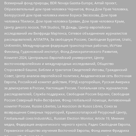
Всемирный фонд природы, BDR Novaja Gazeta-Europe, Алтай проект,
Образовательный дом прав человека Чернигов, Фонд Дом Прав Человека,
Белорусский дом прав человека имени Бориса Звозскова, Дом прав
человека Тбилиси, Дом прав человека Ереван, Дом прав человека Крым,
Центр дикого лосося, TVR Studios, ТВ Дождь, Центр европейских
исследований им Вилфрида Мартенса, Сетевое объединение журналистов
расследователей, АЛЛАТРА, За свободную Россию, Свободная Бурятия, Uralic,
UnKremlin, Международная федерация транспортных рабочих, ИстЧам
Финланд, Гудзоновский институт, Фонд Демократического Развития,
Комитет-2024, Центрально-Европейский университет, Центр
восточноевропейских и международных исследований, Общество
Сторожевой башни, Библии и трактатов Свидетелей Иеговы, Гражданский
Совет, Центр анализа европейской политики, Академическая сеть Восточная
Европа, Российский комитет действия, РЭНД корпорейшн, Русская Америка
за демократию в России, Настоящая Россия, Глобальная сеть журналистов-
расследователей, Служба поддержки, Свободная Россия Берлин, Свободная
Россия Северный Рейн-Вестфалия, Фонд глобальной помощи, Антивоенный
комитет России, Russie-Libertes, La Asocicion de Rusos Libres, Союз за
возвращение Северных территорий, Крымскотатарский Ресурсный Центр,
Глобальный союз IndustriALL, Russian Election Monitor, Article 19, Мнение
медиа, Федерация анархического черного креста, Радио Свободная Европа,
Германское общество изучения Восточной Европы, Фонд имени Фридриха