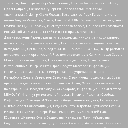
Тольятти, Новое время, Серебряная тайга, Так-Так-Так, Сова, центр Анна,
Проект Апрель, Самарская губерния, Эра здоровья, Мемориал,
Аналитический Центр Юрия Левады, Издательство Парк Гагарина, Фонд
имени Андрея Рылькова, Сфера, Центр СИБАЛЬТ, Уральская правозащитная
группа, Женщины Евразии, Институт прав человека, Фонд защиты гласности,
Российский исследовательский центр по правам человека,
Дальневосточный центр развития гражданских инициатив и социального
партнерства, Гражданское действие, Центр независимых социологических
исследований, Сутяжник, АКАДЕМИЯ ПО ПРАВАМ ЧЕЛОВЕКА, Центр развития
некоммерческих организаций, Частное учреждение в Калининграде Совета
Министров северных стран, Гражданское содействие, Трансперенси
Интернешнл-Р, Центр Защиты Прав Средств Массовой Информации,
Институт развития прессы - Сибирь, Частное учреждение в Санкт-
Петербурге Совета Министров Северных Стран, Фонд поддержки свободы
прессы, Гражданский контроль, Человек и Закон, Общественная комиссия
по сохранению наследия академика Сахарова, Информационное агентство
МЕМО. РУ, Институт региональной прессы, Институт Развития Свободы
Информации, Экозащита!-Женсовет, Общественный вердикт, Евразийская
антимонопольная ассоциация, Бедушев Петр Петрович, Дзугкоева Регина
Николаевна, Кривенко Сергей Владимирович, Милославский Павел
Юрьевич, Шнырова Ольга Вадимовна, Чанышева Лилия Айратовна,
Сидорович Ольга Борисовна, Туровский Александр Алексеевич, Васильева