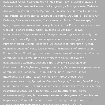
Беловодья, Славянская Община Капища Веды Перуна, Мужская Духовная
Семинария Староверов-Инглингов, Нурджулар, К Богодержавию, Таблиги
Джамаат, Свидетели Иеговы, Русское национальное единство, Национал-
социалистическое общество, Джамаат мувахидов, Объединенный Вилайат
Кабарды, Балкарии и Карачая, Союз славян, Ат-Такфир Валь-Хиджра, Пит
Буль, Национал-социалистическая рабочая партия России, Славянский союз,
Формат-18, Благородный Орден Дьявола, Армия воли народа,
Национальная Социалистическая Инициатива города Череповца, Духовно-
Родовая Держава Русь, Русское национальное единство, Древнерусской
Инглистической церкви Православных Староверов-Инглингов, Русский
общенациональный союз, Движение против нелегальной иммиграции,
Кровь и Честь, О свободе совести и о религиозных объединениях, Омская
организация общественного политического движения Русское
национальное единство, Северное Братство, Клуб Болельщиков
Футбольного Клуба Динамо, Файзрахманисты, Мусульманская религиозная
организация п. Боровский, Община Коренного Русского народа
Щелковского района, Правый сектор, УНА - УНСО, Украинская
повстанческая армия, Тризуб им. Степана Бандеры, Братство, Белый Крест,
Misanthropic division, Религиозное объединение последователей инглиизма,
Народная Социальная Инициатива, TulaSkins, Этнополитическое
объединение Русские, Русское национальное объединение Атака, Мечеть
Мирмамеда, Община Коренного Русского народа г. Астрахани, ВОЛЯ,
Меджлис крымскотатарского народа, Рубеж Севера, ТОЙС, О