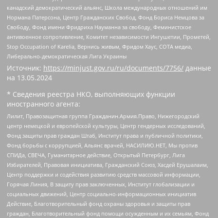
канадский демократический альянс, Школа международных отношений им
Нормана Патерсона, Центр Гражданских Свобод, Фонд Бориса Немцова за
Свободу, Фонд имени Фридриха Науманна за свободу, Феминистское
антивоенное сопротивление, Комитет независимости Ингушетии, Прометей,
Stop Occupation of Karelia, Вернись живым, Фридом Хаус, СОТА медиа,
Либерально-демократическая Лига Украины
Источник:
https://minjust.gov.ru/ru/documents/7756/
данные
на
13.05.2024
* Сведения реестра НКО, выполняющих функции
иностранного агента:
Лилит, Правозащитная группа Гражданин.Армия.Право, Нижегородский
центр немецкой и европейской культуры, Центр гендерных исследований,
Фонд защиты прав граждан Штаб, Институт права и публичной политики,
Фонд борьбы с коррупцией, Альянс врачей, НАСИЛИЮ.НЕТ, Мы против
СПИДа, СВЕЧА, Гуманитарное действие, Открытый Петербург, Лига
Избирателей, Правовая инициатива, Гражданский Союз, Хасдей Ерушалаим,
Центр поддержки и содействия развитию средств массовой информации,
Горячая Линия, В защиту прав заключенных, Институт глобализации и
социальных движений, Центр социально-информационных инициатив
Действие, Благотворительный фонд охраны здоровья и защиты прав
граждан, Благотворительный фонд помощи осужденным и их семьям, Фонд