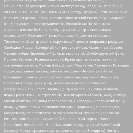
Национальный Демократический Институт Международных Отношений,
MEDIA DEVELOPMENT INVESTMENT FUND, Международный Республиканский
Институт, Открытая Россия, Институт современной России, Черноморский
фонд регионального сотрудничества, Европейская Платформа за
Демократические Выборы, Международный центр электоральных
исследований, Германский фонд Маршалла Соединенных Штатов,
Тихоокеанский центр защиты окружающей среды и природных ресурсов,
Свободная Россия, Всемирный конгресс украинцев, Атлантический совет,
Человек в беде, Европейский фонд за демократию, Джеймстаунский фонд,
Прожект Хармони, Родники дракона, Врачи против насильственного
извлечения органов, Фалунь Дафа, Друзья Фалуньгун, Фалуньгун, Коалиция
по расследованию преследования в отношении Фалуньгун в Китае,
Всемирная организация по расследованию преследований Фалуньгун,
Пражский гражданский центр, Ассоциация школ политических
исследований при Совете Европы, Центр либеральной современности,
Форум русскоязычных европейцев, Немецко-русский обмен, Бард колледж,
Европейский выбор, Фонд Ходорковского, Оксфордский российский фонд,
Фонд Будущее России, Компания свободы информации, Проект Медиа,
Международное партнерство за права человека, Духовное Управление
Евангельских Христиан Украинской Христианской Церкви, Новое
Поколение, Духовное Учебное Заведение Международный Библейский
Колледж, Международное христианское движение, Всемирный Институт