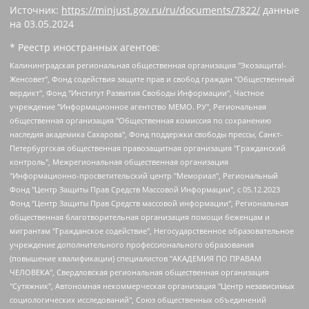
Источник:
https://minjust.gov.ru/ru/documents/7822/
данные
на
03.05.2024
* Реестр иностранных агентов:
Калининградская региональная общественная организация "Экозащита!-Женсовет", Фонд содействия защите прав и свобод граждан "Общественный вердикт", Фонд "Институт Развития Свободы Информации", Частное учреждение "Информационное агентство МЕМО. РУ", Региональная общественная организация "Общественная комиссия по сохранению наследия академика Сахарова", Фонд поддержки свободы прессы, Санкт-Петербургская общественная правозащитная организация "Гражданский контроль", Межрегиональная общественная организация "Информационно-просветительский центр "Мемориал", Региональный Фонд "Центр Защиты Прав Средств Массовой Информации", с 05.12.2023 Фонд "Центр Защиты Прав Средств массовой информации", Региональная общественная благотворительная организация помощи беженцам и мигрантам "Гражданское содействие", Негосударственное образовательное учреждение дополнительного профессионального образования (повышение квалификации) специалистов "АКАДЕМИЯ ПО ПРАВАМ ЧЕЛОВЕКА", Свердловская региональная общественная организация "Сутяжник", Автономная некоммерческая организация "Центр независимых социологических исследований", Союз общественных объединений "Российский исследовательский центр по правам человека", Региональное общественное учреждение научно-информационный центр "МЕМОРИАЛ", Некоммерческая организация "Фонд защиты гласности", Автономная некоммерческая организация "Институт прав человека", Городская общественная организация "Екатеринбургское общество "МЕМОРИАЛ", Городская общественная организация "Рязанское историко-просветительское и правозащитное общество "Мемориал" (Рязанский Мемориал), Челябинский региональный орган общественной самодеятельности – женское общественное объединение "Женщины Евразии", Челябинский региональный орган общественной самодеятельности "Уральская правозащитная группа", Фонд содействия защите здоровья и социальной справедливости имени Андрея Рылькова, Автономная Некоммерческая Организация "Аналитический Центр Юрия Левады", Автономная некоммерческая организация социальной поддержки населения "Проект Апрель", Региональная общественная организация помощи женщинам и детям, находящимся в кризисной ситуации "Информационно-методический центр "Анна", Фонд содействия развитию массовых коммуникаций и правовому просвещению "Так-так-Так", Фонд содействия устойчивому развитию "Серебряная тайга", Свердловский региональный общественный фонд социальных проектов "Новое время", "Idel.Реалии", Кавказ.Реалии, Крым.Реалии, Телеканал Настоящее Время, Татаро-башкирская служба Радио Свобода (Azatliq Radiosi), Радио Свободная Европа/Радио Свобода (PCE/PC), "Сибирь.Реалии", "Фактограф", Благотворительный фонд помощи осужденным и их семьям, Автономная некоммерческая организация "Институт глобализации и социальных движений", Фонд "В защиту прав заключенных", Частное учреждение "Центр поддержки и содействия развитию средств массовой информации", Пензенский региональный общественный благотворительный фонд "Гражданский союз", "Север.Реалии", Некоммерческая организация Фонд "Правовая инициатива", Общество с ограниченной ответственностью "Радио Свободная Европа/Радио Свобода", Чешское информационное агентство "MEDIUM-ORIENT", Красноярская региональная общественная организация "Мы против СПИДа", Камалягин Денис Николаевич, Маркелов Сергей Евгеньевич, Пономарев Лев Александрович, Савицкая Людмила Алексеевна, Автономная некоммерческая организация "Центр по работе с проблемой насилия "НАСИЛИЮ.НЕТ", Межрегиональный профессиональный союз работников здравоохранения "Альянс врачей", Юридическое лицо, зарегистрированное в Латвийской Республике, SIA "Medusa Project" (регистрационный номер 40103797863, дата регистрации 10.06.2014), Некоммерческая организация "Фонд по борьбе с коррупцией", Автономная некоммерческая организация "Институт права и публичной политики", Баданин Роман Сергеевич, Гликин Максим Александрович, Железнова Мария Михайловна, Лукьянова Юлия Сергеевна, Маетная Елизавета Витальевна, Маняхин Петр Борисович, Чуракова Ольга Владимировна, Ярош Юлия Петровна, Юридическое лицо "The Insider SIA", зарегистрированное в Риге, Латвийская Республика (дата регистрации 26.06.2015), являющееся администратором доменного имени интернет-издания "The Insider SIA", https://theins.ru, Постернак Алексей Евгеньевич, Рубин Михаил Аркадьевич, Анин Роман Александрович, Юридическое лицо Istories fonds, зарегистрированное в Латвийской Республике (регистрационный номер 50008295751, дата регистрации 24.02.2020), Великовский Дмитрий Александрович, Долинина Ирина Николаевна, Мароховская Алеся Алексеевна, Шлейнов Роман Юрьевич, Шмагун Олеся Валентиновна, Общество с ограниченной ответственностью "Альтаир 2021", Общество с ограниченной ответственностью "Вега 2021", Общество с ограниченной ответственностью "Главный редактор 2021", Общество с ограниченной ответственностью "Ромашки монолит", Важенков Артем Валерьевич, Ивановская областная общественная организация "Центр гендерных исследований", Гурман Юрий Альбертович, Медиапроект "ОВД-Инфо", Егоров Владимир Владимирович, Жилинский Владимир Александрович, Общество с ограниченной ответственностью "ЗП", Иванова София Юрьевна, Карезина Инна Павловна, Кильтау Екатерина Викторовна, Петров Алексей Викторович, Пискунов Сергей Евгеньевич, Смирнов Сергей Сергеевич, Тихонов Михаил Сергеевич, Общество с ограниченной ответственностью "ЖУРНАЛИСТ-ИНОСТРАННЫЙ АГЕНТ", Арапова Галина Юрьевна, Вольтская Татьяна Анатольевна, Американская компания "Mason G.E.S. Anonymous Foundation" (США), являющаяся владельцем интернет-издания https://mnews.world/, Компания "Stichting Bellingcat", зарегистрированная в Нидерландах (дата регистрации 11.07.2018), Захаров Андрей Вячеславович, Клепиковская Екатерина Дмитриевна, Общество с ограниченной ответственностью "МЕМО", Перл Роман Александрович, Симонов Евгений Алексеевич, Соловьева Елена Анатольевна, Сотников Даниил Владимирович, Сурначева Елизавета Дмитриевна, Автономная некоммерческая организация по защите прав человека и информированию населения "Якутия – Наше Мнение", Общество с ограниченной ответственностью "Москоу диджитал медиа", с 26.01.2023 Общество с ограниченной ответственностью "Чайка Белые сады", Ветошкина Валерия Валерьевна, Заговора Максим Александрович, Межрегиональное общественное движение "Российская ЛГБТ - сеть", Оленичев Максим Владимирович, Павлов Иван Юрьевич, Скворцова Елена Сергеевна, Общество с ограниченной ответственностью "Как бы инагент", Кочетков Игорь Викторович, Общество с ограниченной ответственностью "Честные выборы", Еланчик Олег Александрович, Общество с ограниченной ответственностью "Нобелевский призыв", Гималова Регина Эмилевна, Григорьев Андрей Валерьевич, Григорьева Алина Александровна, Ассоциация по содействию защите прав призывников, альтернативнослужащих и военнослужащих "Правозащитная группа "Гражданин.Армия.Право", Хисамова Регина Фаритовна, Автономная некоммерческая организация по реализации социально-правовых программ "Лилит", Дальневосточное общественное движение "Маяк", Санкт-Петербургская ЛГБТ-инициативная группа "Выход", Инициативная группа ЛГБТ+ "Реверс", Алексеев Андрей Викторович, Бекбулатова Таисия Львовна, Беляев Иван Михайлович, Владыкина Елена Сергеевна, Гельман Марат Александрович, Никульшина Вероника Юрьевна, Толоконникова Надежда Андреевна, Шендерович Виктор Анатольевич, Общество с ограниченной ответственностью "Данное сообщение", Общество с ограниченной ответственностью Издательский дом "Новая глава", Айнбиндер Александра Александровна, Московский комьюнити-центр для ЛГБТ+инициатив, Благотворительный фонд развития филантропии, Deutsche Welle (Германия, Kurt-Schumacher-Strasse 3, 53113 Bonn), Борзунова Мария Михайловна, Воробьев Виктор Викторович, Голубева Анна Львовна, Константинова Алла Михайловна, Малкова Ирина Владимировна, Мурадов Мурад Абдулгалимович, Осетинская Елизавета Николаевна, Понасенков Евгений Николаевич, Ганапольский Матвей Юрьевич, Киселев Евгений Алексеевич, Борухович Ирина Григорьевна, Дремин Иван Тимофеевич, Дубровский Дмитрий Викторович, Красноярская региональная общественная организация поддержки и развития альтернативных образовательных технологий и межкультурных коммуникаций "ИНТЕРРА", Маяковская Екатерина Алексеевна, Фейгин Марк Захарович, Филимонов Андрей Викторович, Дзугкоева Регина Николаевна, Доброхотов Роман Александрович, Дудь Юрий Александрович, Елкин Сергей Владимирович, Кругликов Кирилл Игоревич, Сабунаева Мария Леонидовна, Семенов Алексей Владимирович, Шаинян Карен Багратович, Шульман Екатерина Михайловна, Асафьев Артур Валерьевич, Вахштайн Виктор Семенович, Венедиктов Алексей Алексеевич, Лушникова Екатерина Евгеньевна, Волков Леонид Михайлович, Невзоров Александр Глебович, Пархоменко Сергей Борисович, Сироткин Ярослав Николаевич, Кара-Мурза Владимир Владимирович, Баранова Наталья Владимировна, Гозман Леонид Яковлевич, Кагарлицкий Борис Юльевич, Климарев Михаил Валерьевич, Милов Владимир Станиславович, Автономная некоммерческая организация Краснодарский центр современного искусства "Типография", Моргенштерн Алишер Тагирович, Соболь Любовь Эдуардовна, Общество с ограниченной ответственностью "ЛИЗА НОРМ", Каспаров Гарри Кимович, Ходорковский Михаил Борисович, Общество с ограниченной ответственностью "Апрельские тезисы", Данилович Ирина Брониславовна, Кашин Олег Владимирович, Петров Николай Владимирович, Пивоваров Алексей Владимирович, Соколов Михаил Владимирович, Цветкова Юлия Владимировна, Чичваркин Евгений Александрович, Комитет против пыток/Команда против пыток, Общество с ограниченной ответственностью "Первый научный", Общество с ограниченной ответственностью "Вертолет и ко", Белоцерковская Вероника Борисовна, Кац Максим Евгеньевич, Лазарева Татьяна Юрьевна, Шаведдинов Руслан Табризович, Яшин Илья Валерьевич, Общество с ограниченной ответственностью "Иноагент ААВ", Алешковский Дмитрий Петрович, Альбац Евгения Марковна, Быков Дмитрий Львович, Галямина Юлия Евгеньевна, Лойко Сергей Леонидович, Мартынов Кирилл Константинович, Медведев Сергей Александрович, Крашенинников Федор Геннадиевич, Гордеева Катерина Вл