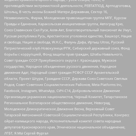
противодействии экстремистской деятельности, РЕВТАТПОД, Артподготовка,
Штольц, В честь иконы Божией Матери Державная, Сектор 16,
Независимость, Фирма, Молодежная правозащитная группа МПГ, Курсом
Правды и Единения, Каракольская инициативная группа, Автоград Крю,
Союз Славянских Сил Руси, Алля-Аят, Благотворительный пансионат Ак Умут,
Русская республика Русь, Арестантское уголовное единство, Башкорт, Нация
и свобода, Нация и свобода, W.H.С., Фалунь Дафа, Иртыш Ultras, Русский
Патриотический клуб-Новокузнецк/РПК, Сибирский державный союз, Фонд
борьбы с коррупцией, Фонд защиты прав граждан, Штабы Навального,
Совет граждан СССР Прикубанского округа г. Краснодара, Мужское
государство, Народное объединение русского движения, Народное
движение Адат, Народный совет граждан РСФСР СССР Архангельской
области, Проект Штурм, Граждане СССР, Держава Союз Советских Светлых
Родов, Совет Советских Социалистических Районов, Meta Platforms Inc,
Facebook, Instagram, WhatsApp, СИЧ-С14, Добровольческое Движение
Организации украинских националистов, Черный Комитет, Татарстанское
Региональное Всетатарское общественное движение, Невоград,
Молодежное Демократическое Движение Весна, Верховный Совет
Татарской Автономной Советской Социалистической Республики, Конгресс
ойрат-калмыцкого народа, Исполнительный комитет совета народных
депутатов Красноярского края, Этническое национальное объединение,
ЛГБТ, Я.МЫ Сергей Фургал