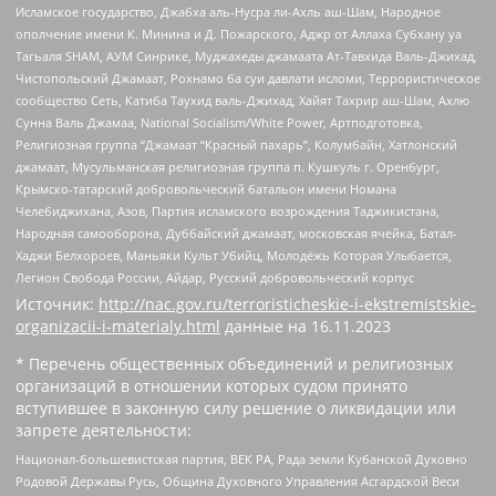
Исламское государство, Джабха аль-Нусра ли-Ахль аш-Шам, Народное
ополчение имени К. Минина и Д. Пожарского, Аджр от Аллаха Субхану уа
Тагьаля SHAM, АУМ Синрике, Муджахеды джамаата Ат-Тавхида Валь-Джихад,
Чистопольский Джамаат, Рохнамо ба суи давлати исломи, Террористическое
сообщество Сеть, Катиба Таухид валь-Джихад, Хайят Тахрир аш-Шам, Ахлю
Сунна Валь Джамаа, National Socialism/White Power, Артподготовка,
Религиозная группа “Джамаат “Красный пахарь”, Колумбайн, Хатлонский
джамаат, Мусульманская религиозная группа п. Кушкуль г. Оренбург,
Крымско-татарский добровольческий батальон имени Номана
Челебиджихана, Азов, Партия исламского возрождения Таджикистана,
Народная самооборона, Дуббайский джамаат, московская ячейка, Батал-
Хаджи Белхороев, Маньяки Культ Убийц, Молодёжь Которая Улыбается,
Легион Свобода России, Айдар, Русский добровольческий корпус
Источник:
http://nac.gov.ru/terroristicheskie-i-ekstremistskie-
organizacii-i-materialy.html
данные на
16.11.2023
* Перечень общественных объединений и религиозных
организаций в отношении которых судом принято
вступившее в законную силу решение о ликвидации или
запрете деятельности:
Национал-большевистская партия, ВЕК РА, Рада земли Кубанской Духовно
Родовой Державы Русь, Община Духовного Управления Асгардской Веси