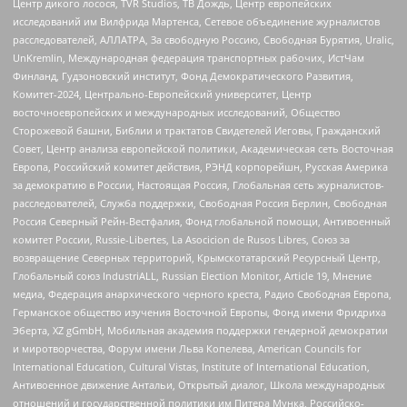
Центр дикого лосося, TVR Studios, ТВ Дождь, Центр европейских
исследований им Вилфрида Мартенса, Сетевое объединение журналистов
расследователей, АЛЛАТРА, За свободную Россию, Свободная Бурятия, Uralic,
UnKremlin, Международная федерация транспортных рабочих, ИстЧам
Финланд, Гудзоновский институт, Фонд Демократического Развития,
Комитет-2024, Центрально-Европейский университет, Центр
восточноевропейских и международных исследований, Общество
Сторожевой башни, Библии и трактатов Свидетелей Иеговы, Гражданский
Совет, Центр анализа европейской политики, Академическая сеть Восточная
Европа, Российский комитет действия, РЭНД корпорейшн, Русская Америка
за демократию в России, Настоящая Россия, Глобальная сеть журналистов-
расследователей, Служба поддержки, Свободная Россия Берлин, Свободная
Россия Северный Рейн-Вестфалия, Фонд глобальной помощи, Антивоенный
комитет России, Russie-Libertes, La Asocicion de Rusos Libres, Союз за
возвращение Северных территорий, Крымскотатарский Ресурсный Центр,
Глобальный союз IndustriALL, Russian Election Monitor, Article 19, Мнение
медиа, Федерация анархического черного креста, Радио Свободная Европа,
Германское общество изучения Восточной Европы, Фонд имени Фридриха
Эберта, XZ gGmbH, Мобильная академия поддержки гендерной демократии
и миротворчества, Форум имени Льва Копелева, American Councils for
International Education, Cultural Vistas, Institute of International Education,
Антивоенное движение Антальи, Открытый диалог, Школа международных
отношений и государственной политики им Питера Мунка, Российско-