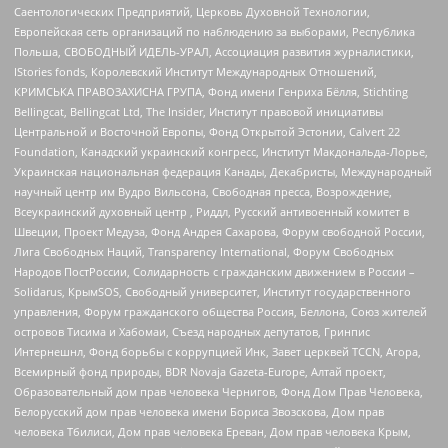
Саентологических Предприятий, Церковь Духовной Технологии,
Европейская сеть организаций по наблюдению за выборами, Республика
Польша, СВОБОДНЫЙ ИДЕЛЬ-УРАЛ, Ассоциация развития журналистики,
IStories fonds, Королевский Институт Международных Отношений,
КРИМСЬКА ПРАВОЗАХИСНА ГРУПА, Фонд имени Генриха Бёлля, Stichting
Bellingcat, Bellingcat Ltd, The Insider, Институт правовой инициативы
Центральной и Восточной Европы, Фонд Открытой Эстонии, Calvert 22
Foundation, Канадский украинский конгресс, Институт Макдональда-Лорье,
Украинская национальная федерация Канады, Декабристы, Международный
научный центр им Вудро Вильсона, Свободная пресса, Возрождение,
Всеукраинский духовный центр , Риддл, Русский антивоенный комитет в
Швеции, Проект Медуза, Фонд Андрея Сахарова, Форум свободной России,
Лига Свободных Наций, Transparеncy International, Форум Свободных
Народов ПостРоссии, Солидарность с гражданским движением в России –
Solidarus, КрымSOS, Свободный университет, Институт государственного
управления, Форум гражданского общества Россия, Беллона, Союз жителей
островов Тисима и Хабомаи, Съезд народных депутатов, Гринпис
Интернешнл, Фонд борьбы с коррупцией Инк, Завет церквей TCCN, Агора,
Всемирный фонд природы, BDR Novaja Gazeta-Europe, Алтай проект,
Образовательный дом прав человека Чернигов, Фонд Дом Прав Человека,
Белорусский дом прав человека имени Бориса Звозскова, Дом прав
человека Тбилиси, Дом прав человека Ереван, Дом прав человека Крым,