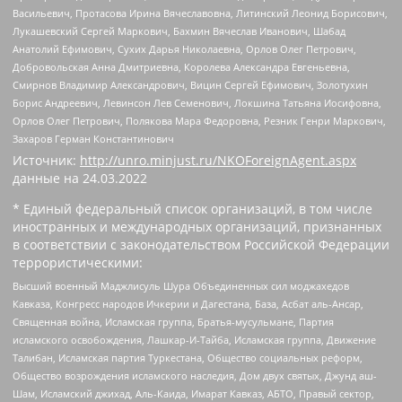
Васильевич, Протасова Ирина Вячеславовна, Литинский Леонид Борисович,
Лукашевский Сергей Маркович, Бахмин Вячеслав Иванович, Шабад
Анатолий Ефимович, Сухих Дарья Николаевна, Орлов Олег Петрович,
Добровольская Анна Дмитриевна, Королева Александра Евгеньевна,
Смирнов Владимир Александрович, Вицин Сергей Ефимович, Золотухин
Борис Андреевич, Левинсон Лев Семенович, Локшина Татьяна Иосифовна,
Орлов Олег Петрович, Полякова Мара Федоровна, Резник Генри Маркович,
Захаров Герман Константинович
Источник:
http://unro.minjust.ru/NKOForeignAgent.aspx
данные на
24.03.2022
* Единый федеральный список организаций, в том числе
иностранных и международных организаций, признанных
в соответствии с законодательством Российской Федерации
террористическими:
Высший военный Маджлисуль Шура Объединенных сил моджахедов
Кавказа, Конгресс народов Ичкерии и Дагестана, База, Асбат аль-Ансар,
Священная война, Исламская группа, Братья-мусульмане, Партия
исламского освобождения, Лашкар-И-Тайба, Исламская группа, Движение
Талибан, Исламская партия Туркестана, Общество социальных реформ,
Общество возрождения исламского наследия, Дом двух святых, Джунд аш-
Шам, Исламский джихад, Аль-Каида, Имарат Кавказ, АБТО, Правый сектор,