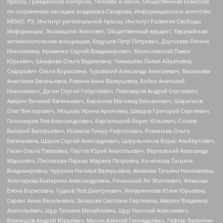
прессы, Гражданский контроль, Человек и Закон, Общественная комиссия
по сохранению наследия академика Сахарова, Информационное агентство
МЕМО. РУ, Институт региональной прессы, Институт Развития Свободы
Информации, Экозащита!-Женсовет, Общественный вердикт, Евразийская
антимонопольная ассоциация, Бедушев Петр Петрович, Дзугкоева Регина
Николаевна, Кривенко Сергей Владимирович, Милославский Павел
Юрьевич, Шнырова Ольга Вадимовна, Чанышева Лилия Айратовна,
Сидорович Ольга Борисовна, Туровский Александр Алексеевич, Васильева
Анастасия Евгеньевна, Ривина Анна Валерьевна, Бойко Анатолий
Николаевич, Дугин Сергей Георгиевич, Пивоваров Андрей Сергеевич,
Аверин Виталий Евгеньевич, Барахоев Магомед Бекханович, Шарипков
Олег Викторович, Мошель Ирина Ароновна, Шведов Григорий Сергеевич,
Пономарев Лев Александрович, Каргалицкий Борис Юльевич, Созаев
Валерий Валерьевич, Исламов Тимур Рифгатович, Романова Ольга
Евгеньевна, Щаров Сергей Алексадрович, Цирульников Борис Альбертович,
Гасан Ольга Павловна, Паутов Юрий Анатольевич, Верховский Александр
Маркович, Пислакова-Паркер Марина Петровна, Кочеткова Татьяна
Владимировна, Чуркина Наталья Валерьевна, Акимова Татьяна Николаевна,
Золотарева Екатерина Александровна, Рачинский Ян Збигневич, Жемкова
Елена Борисовна, Гудков Лев Дмитриевич, Илларионова Юлия Юрьевна,
Саранг Анна Васильевна, Захарова Светлана Сергеевна, Аверин Владимир
Анатольевич, Щур Татьяна Михайловна, Щур Николай Алексеевич,
Блинушов Андрей Юрьевич, Мосин Алексей Геннадьевич, Гефтер Валентин