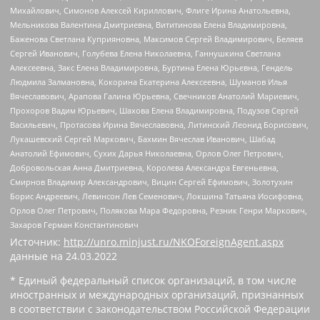
Михайлович, Симонов Алексей Кириллович, Флиге Ирина Анатольевна,
Мельникова Валентина Дмитриевна, Вититинова Елена Владимировна,
Баженова Светлана Куприяновна, Максимов Сергей Владимирович, Беляев
Сергей Иванович, Голубева Елена Николаевна, Ганнушкина Светлана
Алексеевна, Закс Елена Владимировна, Буртина Елена Юрьевна, Гендель
Людмила Залмановна, Кокорина Екатерина Алексеевна, Шуманов Илья
Вячеславович, Арапова Галина Юрьевна, Свечников Анатолий Мариевич,
Прохоров Вадим Юрьевич, Шахова Елена Владимировна, Подузов Сергей
Васильевич, Протасова Ирина Вячеславовна, Литинский Леонид Борисович,
Лукашевский Сергей Маркович, Бахмин Вячеслав Иванович, Шабад
Анатолий Ефимович, Сухих Дарья Николаевна, Орлов Олег Петрович,
Добровольская Анна Дмитриевна, Королева Александра Евгеньевна,
Смирнов Владимир Александрович, Вицин Сергей Ефимович, Золотухин
Борис Андреевич, Левинсон Лев Семенович, Локшина Татьяна Иосифовна,
Орлов Олег Петрович, Полякова Мара Федоровна, Резник Генри Маркович,
Захаров Герман Константинович
Источник:
http://unro.minjust.ru/NKOForeignAgent.aspx
данные на
24.03.2022
* Единый федеральный список организаций, в том числе
иностранных и международных организаций, признанных
в соответствии с законодательством Российской Федерации