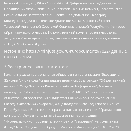
Facebook, Instagram, WhatsApp, СИЧ-С14, Добровольческое Движение
Организации украинских националистов, Черный Комитет, Татарстанское
Региональное Всетатарское общественное движение, Невоград,
Молодежное Демократическое Движение Весна, Верховный Совет
Татарской Автономной Советской Социалистической Республики, Конгресс
ойрат-калмыцкого народа, Исполнительный комитет совета народных
депутатов Красноярского края, Этническое национальное объединение,
ЛГБТ, Я.МЫ Сергей Фургал
Источник:
https://minjust.gov.ru/ru/documents/7822/
данные
на
03.05.2024
* Реестр иностранных агентов:
Калининградская региональная общественная организация "Экозащита!-Женсовет", Фонд содействия защите прав и свобод граждан "Общественный вердикт", Фонд "Институт Развития Свободы Информации", Частное учреждение "Информационное агентство МЕМО. РУ", Региональная общественная организация "Общественная комиссия по сохранению наследия академика Сахарова", Фонд поддержки свободы прессы, Санкт-Петербургская общественная правозащитная организация "Гражданский контроль", Межрегиональная общественная организация "Информационно-просветительский центр "Мемориал", Региональный Фонд "Центр Защиты Прав Средств Массовой Информации", с 05.12.2023 Фонд "Центр Защиты Прав Средств массовой информации", Региональная общественная благотворительная организация помощи беженцам и мигрантам "Гражданское содействие", Негосударственное образовательное учреждение дополнительного профессионального образования (повышение квалификации) специалистов "АКАДЕМИЯ ПО ПРАВАМ ЧЕЛОВЕКА", Свердловская региональная общественная организация "Сутяжник", Автономная некоммерческая организация "Центр независимых социологических исследований", Союз общественных объединений "Российский исследовательский центр по правам человека", Региональное общественное учреждение научно-информационный центр "МЕМОРИАЛ", Некоммерческая организация "Фонд защиты гласности", Автономная некоммерческая организация "Институт прав человека", Городская общественная организация "Екатеринбургское общество "МЕМОРИАЛ", Городская общественная организация "Рязанское историко-просветительское и правозащитное общество "Мемориал" (Рязанский Мемориал), Челябинский региональный орган общественной самодеятельности – женское общественное объединение "Женщины Евразии", Челябинский региональный орган общественной самодеятельности "Уральская правозащитная группа", Фонд содействия защите здоровья и социальной справедливости имени Андрея Рылькова, Автономная Некоммерческая Организация "Аналитический Центр Юрия Левады", Автономная некоммерческая организация социальной поддержки населения "Проект Апрель", Региональная общественная организация помощи женщинам и детям, находящимся в кризисной ситуации "Информационно-методический центр "Анна", Фонд содействия развитию массовых коммуникаций и правовому просвещению "Так-так-Так", Фонд содействия устойчивому развитию "Серебряная тайга", Свердловский региональный общественный фонд социальных проектов "Новое время", "Idel.Реалии", Кавказ.Реалии, Крым.Реалии, Телеканал Настоящее Время, Татаро-башкирская служба Радио Свобода (Azatliq Radiosi), Радио Свободная Европа/Радио Свобода (PCE/PC), "Сибирь.Реалии", "Фактограф", Благотворительный фонд помощи осужденным и их семьям, Автономная некоммерческая организация "Институт глобализации и социальных движений", Фонд "В защиту прав заключенных", Частное учреждение "Центр поддержки и содействия развитию средств массовой информации", Пензенский региональный общественный благотворительный фонд "Гражданский союз", "Север.Реалии", Некоммерческая организация Фонд "Правовая инициатива", Общество с ограниченной ответственностью "Радио Свободная Европа/Радио Свобода", Чешское информационное агентство "MEDIUM-ORIENT", Красноярская региональная общественная организация "Мы против СПИДа", Камалягин Денис Николаевич, Маркелов Сергей Евгеньевич, Пономарев Лев Александрович, Савицкая Людмила Алексеевна, Автономная некоммерческая организация "Центр по работе с проблемой насилия "НАСИЛИЮ.НЕТ", Межрегиональный профессиональный союз работников здравоохранения "Альянс врачей", Юридическое лицо, зарегистрированное в Латвийской Республике, SIA "Medusa Project" (регистрационный номер 40103797863, дата регистрации 10.06.2014), Некоммерческая организация "Фонд по борьбе с коррупцией", Автономная некоммерческая организация "Институт права и публичной политики", Баданин Роман Сергеевич, Гликин Максим Александрович, Железнова Мария Михайловна, Лукьянова Юлия Сергеевна, Маетная Елизавета Витальевна, Маняхин Петр Борисович, Чуракова Ольга Владимировна, Ярош Юлия Петровна, Юридическое лицо "The Insider SIA", зарегистрированное в Риге, Латвийская Республика (дата регистрации 26.06.2015), являющееся администратором доменного имени интернет-издания "The Insider SIA", https://theins.ru, Постернак Алексей Евгеньевич, Рубин Михаил Аркадьевич, Анин Роман Александрович, Юридическое лицо Istories fonds, зарегистрированное в Латвийской Республике (регистрационный номер 50008295751, дата регистрации 24.02.2020), Великовский Дмитрий Александрович, Долинина Ирина Николаевна, Мароховская Алеся Алексеевна, Шлейнов Роман Юрьевич, Шмагун Олеся Валентиновна, Общество с ограниченной ответственностью "Альтаир 2021", Общество с ограниченной ответственностью "Вега 2021", Общество с ограниченной ответственностью "Главный редактор 2021", Общество с ограниченной ответственностью "Ромашки монолит", Важенков Артем Валерьевич, Ивановская областная общественная организация "Центр гендерных исследований", Гурман Юрий Альбертович, Медиапроект "ОВД-Инфо", Егоров Владимир Владимирович, Жилинский Владимир Александрович, Общество с ограниченной ответственностью "ЗП", Иванова София Юрьевна, Карезина Инна Павловна, Кильтау Екатерина Викторовна, Петров Алексей Викторович, Пискунов Сергей Евгеньевич, Смирнов Сергей Сергеевич, Тихонов Михаил Сергеевич, Общество с ограниченной ответственностью "ЖУРНАЛИСТ-ИНОСТРАННЫЙ АГЕНТ", Арапова Галина Юрьевна, Вольтская Татьяна Анатольевна, Американская компания "Mason G.E.S. Anonymous Foundation" (США), являющаяся владельцем интернет-издания https://mnews.world/, Компания "Stichting Bellingcat", зарегистрированная в Нидерландах (дата регистрации 11.07.2018), Захаров Андрей Вячеславович, Клепиковская Екатерина Дмитриевна, Общество с ограниченной ответственностью "МЕМО", Перл Роман Александрович, Симонов Евгений Алексеевич, Соловьева Елена Анатольевна, Сотников Даниил Владимирович, Сурначева Елизавета Дмитриевна, Автономная некоммерческая организация по защите прав человека и информированию населения "Якутия – Наше Мнение", Общество с ограниченной ответственностью "Москоу диджитал медиа", с 26.01.2023 Общество с ограниченной ответственностью "Чайка Белые сады", Ветошкина Валерия Валерьевна, Заговора Максим Александрович, Межрегиональное общественное движение "Российская ЛГБТ - сеть", Оленичев Максим Владимирович, Павлов Иван Юрьевич, Скворцова Елена Сергеевна, Общество с ограниченной ответственностью "Как бы инагент", Кочетков Игорь Викторович, Общество с ограниченной ответственностью "Честные выборы", Еланчик Олег Александрович, Общество с ограниченной ответственностью "Нобелевский призыв", Гималова Регина Эмилевна, Григорьев Андрей Валерьевич, Григорьева Алина Александровна, Ассоциация по содействию защите прав призывников, альтернативнослужащих и военнослужащих "Правозащитная группа "Гражданин.Армия.Право", Хисамова Регина Фаритовна, Автономная некоммерческая организация по реализации социально-правовых программ "Лилит", Дальневосточное общественное движение "Маяк", Санкт-Петербургская ЛГБТ-инициативная группа "Выход", Инициативная группа ЛГБТ+ "Реверс", Алексеев Андрей Викторович, Бекбулатова Таисия Львовна, Беляев Иван Михайлович, Владыкина Елена Сергеевна, Гельман Марат Александрович, Никульшина Вероника Юрьевна, Толоконникова Надежда Андреевна, Шендерович Виктор Анатольевич, Общество с ограниченной ответственностью "Данное сообщение", Общество с ограниченной ответственностью Издательский дом "Новая глава", Айнбиндер Александра Александровна, Московский комьюнити-центр для ЛГБТ+инициатив, Благотворительный фонд развития филантропии, Deutsche Welle (Германия, Kurt-Schumacher-Strasse 3, 53113 Bonn), Борзунова Мария Михайловна, Воробьев Виктор Викторович, Голубева Анна Львовна, Константинова Алла Михайловна, Малкова Ирина Владимировна, Мурадов Мурад Абдулгалимович, Осетинская Елизавета Николаевна, Понасенков Евгений Николаевич, Ганапольский Матвей Юрьевич, Киселев Евгений Алексеевич, Борухович Ирина Григорьевна, Дремин Иван Тимофеевич, Дубровский Дмитрий Викторович, Красноярская региональная общественная организация поддержки и развития альтернативных образовательных технологий и межкультурных коммуникаций "ИНТЕРРА", Маяковская Екатерина Алексеевна, Фейгин Марк Захарович, Филимонов Андрей Викторович, Дзугкоева Регина Николаевна, Доброхотов Роман Александрович, Дудь Юрий Александрович, Елкин Сергей Владимирович, Кругликов Кирилл Игоревич, Сабунаева Мария Леонидовна, Семенов Алексей Владимирович, Шаинян Карен Багратович, Шульман Екатерина Михайловна, Асафьев Артур Валерьевич, Вахштайн Виктор Семенович, Венедиктов Алексей Алексеевич, Лушникова Екатерина Евгеньевна, Волков Леонид Михайлович, Невзоров Александр Глебович, Пархоменко Сергей Борисович, Сироткин Ярослав Николаевич, Кара-Мурза Владимир Владимирович, Баранова Наталья Владимировна, Гозман Леонид Яковлевич, Кагарлицкий Борис Юльевич, Климарев Михаил Валерьевич, Милов Владимир Станиславович, Автономная некоммерческая организация Краснодарский центр современного искусства "Типография", Моргенштерн Алишер Тагирович, Соболь Любовь Эдуардовна, Общество с ограниченной ответственностью "ЛИЗА НОРМ", Каспаров Гарри Кимович, Ходорковский Михаил Борисович, Общество с ограниченной ответственностью "Апрельские тезисы", Данилович Ирина Брониславовна, Кашин Олег Владимирович, Петров Николай Владимирович, Пивоваров Алексей Владимирович, Соколов Михаил Владимирович, Цветкова Юлия Владимировна, Чичваркин Евгений Александрович, Комитет против пыток/Команда против пыток, Общество с ограниченной ответственностью "Первый научный", Общество с ограниченной ответственностью "Вертолет и ко", Белоцерковская Вероника Борисовна, Кац Максим Евгеньевич, Лазарева Татьяна Юрьевна, Шаведдинов Руслан Табризович, Яшин Илья Валерьевич, Общество с ограниченной ответственностью "Иноагент ААВ", Алешковский Дмитрий Петрович, Альбац Евгения Марковна, Быков Дмитрий Львович, Галямина Юлия Евгеньевна, Лойко Сергей Леонидович, Мартынов Кирилл Константинович, Медведев Сергей Александрович, Крашенинников Федор Геннадиевич, Гордеева Катерина Вл