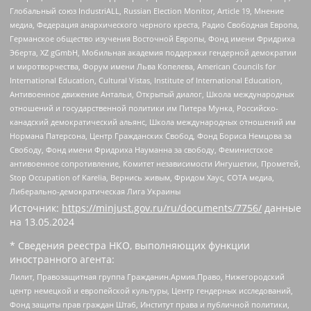
Глобальный союз IndustriALL, Russian Election Monitor, Article 19, Мнение
медиа, Федерация анархического черного креста, Радио Свободная Европа,
Германское общество изучения Восточной Европы, Фонд имени Фридриха
Эберта, XZ gGmbH, Мобильная академия поддержки гендерной демократии
и миротворчества, Форум имени Льва Копелева, American Councils for
International Education, Cultural Vistas, Institute of International Education,
Антивоенное движение Антальи, Открытый диалог, Школа международных
отношений и государственной политики им Питера Мунка, Российско-
канадский демократический альянс, Школа международных отношений им
Нормана Патерсона, Центр Гражданских Свобод, Фонд Бориса Немцова за
Свободу, Фонд имени Фридриха Науманна за свободу, Феминистское
антивоенное сопротивление, Комитет независимости Ингушетии, Прометей,
Stop Occupation of Karelia, Вернись живым, Фридом Хаус, СОТА медиа,
Либерально-демократическая Лига Украины
Источник:
https://minjust.gov.ru/ru/documents/7756/
данные
на
13.05.2024
* Сведения реестра НКО, выполняющих функции
иностранного агента:
Лилит, Правозащитная группа Гражданин.Армия.Право, Нижегородский
центр немецкой и европейской культуры, Центр гендерных исследований,
Фонд защиты прав граждан Штаб, Институт права и публичной политики,