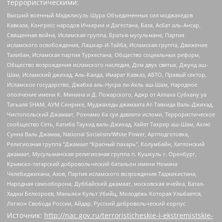
террористическими:
Высший военный Маджлисуль Шура Объединенных сил моджахедов
Кавказа, Конгресс народов Ичкерии и Дагестана, База, Асбат аль-Ансар,
Священная война, Исламская группа, Братья-мусульмане, Партия
исламского освобождения, Лашкар-И-Тайба, Исламская группа, Движение
Талибан, Исламская партия Туркестана, Общество социальных реформ,
Общество возрождения исламского наследия, Дом двух святых, Джунд аш-
Шам, Исламский джихад, Аль-Каида, Имарат Кавказ, АБТО, Правый сектор,
Исламское государство, Джабха аль-Нусра ли-Ахль аш-Шам, Народное
ополчение имени К. Минина и Д. Пожарского, Аджр от Аллаха Субхану уа
Тагьаля SHAM, АУМ Синрике, Муджахеды джамаата Ат-Тавхида Валь-Джихад,
Чистопольский Джамаат, Рохнамо ба суи давлати исломи, Террористическое
сообщество Сеть, Катиба Таухид валь-Джихад, Хайят Тахрир аш-Шам, Ахлю
Сунна Валь Джамаа, National Socialism/White Power, Артподготовка,
Религиозная группа “Джамаат “Красный пахарь”, Колумбайн, Хатлонский
джамаат, Мусульманская религиозная группа п. Кушкуль г. Оренбург,
Крымско-татарский добровольческий батальон имени Номана
Челебиджихана, Азов, Партия исламского возрождения Таджикистана,
Народная самооборона, Дуббайский джамаат, московская ячейка, Батал-
Хаджи Белхороев, Маньяки Культ Убийц, Молодёжь Которая Улыбается,
Легион Свобода России, Айдар, Русский добровольческий корпус
Источник:
http://nac.gov.ru/terroristicheskie-i-ekstremistskie-