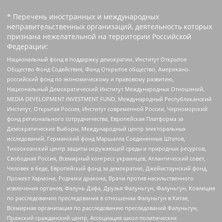
* Перечень иностранных и международных
неправительственных организаций, деятельность которых
признана нежелательной на территории Российской
Федерации:
Национальный фонд в поддержку демократии, Институт Открытое
Общество Фонд Содействия, Фонд Открытое общество, Американо-
российский фонд по экономическому и правовому развитию,
Национальный Демократический Институт Международных Отношений,
MEDIA DEVELOPMENT INVESTMENT FUND, Международный Республиканский
Институт, Открытая Россия, Институт современной России, Черноморский
фонд регионального сотрудничества, Европейская Платформа за
Демократические Выборы, Международный центр электоральных
исследований, Германский фонд Маршалла Соединенных Штатов,
Тихоокеанский центр защиты окружающей среды и природных ресурсов,
Свободная Россия, Всемирный конгресс украинцев, Атлантический совет,
Человек в беде, Европейский фонд за демократию, Джеймстаунский фонд,
Прожект Хармони, Родники дракона, Врачи против насильственного
извлечения органов, Фалунь Дафа, Друзья Фалуньгун, Фалуньгун, Коалиция
по расследованию преследования в отношении Фалуньгун в Китае,
Всемирная организация по расследованию преследований Фалуньгун,
Пражский гражданский центр, Ассоциация школ политических