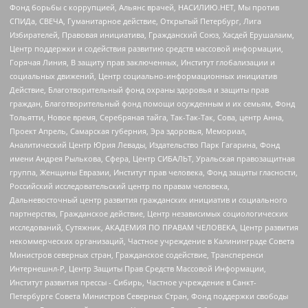
Фонд борьбы с коррупцией, Альянс врачей, НАСИЛИЮ.НЕТ, Мы против
СПИДа, СВЕЧА, Гуманитарное действие, Открытый Петербург, Лига
Избирателей, Правовая инициатива, Гражданский Союз, Хасдей Ерушалаим,
Центр поддержки и содействия развитию средств массовой информации,
Горячая Линия, В защиту прав заключенных, Институт глобализации и
социальных движений, Центр социально-информационных инициатив
Действие, Благотворительный фонд охраны здоровья и защиты прав
граждан, Благотворительный фонд помощи осужденным и их семьям, Фонд
Тольятти, Новое время, Серебряная тайга, Так-Так-Так, Сова, центр Анна,
Проект Апрель, Самарская губерния, Эра здоровья, Мемориал,
Аналитический Центр Юрия Левады, Издательство Парк Гагарина, Фонд
имени Андрея Рылькова, Сфера, Центр СИБАЛЬТ, Уральская правозащитная
группа, Женщины Евразии, Институт прав человека, Фонд защиты гласности,
Российский исследовательский центр по правам человека,
Дальневосточный центр развития гражданских инициатив и социального
партнерства, Гражданское действие, Центр независимых социологических
исследований, Сутяжник, АКАДЕМИЯ ПО ПРАВАМ ЧЕЛОВЕКА, Центр развития
некоммерческих организаций, Частное учреждение в Калининграде Совета
Министров северных стран, Гражданское содействие, Трансперенси
Интернешнл-Р, Центр Защиты Прав Средств Массовой Информации,
Институт развития прессы - Сибирь, Частное учреждение в Санкт-
Петербурге Совета Министров Северных Стран, Фонд поддержки свободы