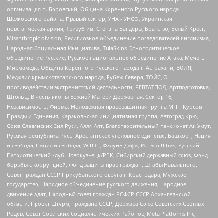
организация п. Боровский, Община Коренного Русского народа
Щелковского района, Правый сектор, УНА - УНСО, Украинская
повстанческая армия, Тризуб им. Степана Бандеры, Братство, Белый Крест,
Misanthropic division, Религиозное объединение последователей инглиизма,
Народная Социальная Инициатива, TulaSkins, Этнополитическое
объединение Русские, Русское национальное объединение Атака, Мечеть
Мирмамеда, Община Коренного Русского народа г. Астрахани, ВОЛЯ,
Меджлис крымскотатарского народа, Рубеж Севера, ТОЙС, О
противодействии экстремистской деятельности, РЕВТАТПОД, Артподготовка,
Штольц, В честь иконы Божией Матери Державная, Сектор 16,
Независимость, Фирма, Молодежная правозащитная группа МПГ, Курсом
Правды и Единения, Каракольская инициативная группа, Автоград Крю,
Союз Славянских Сил Руси, Алля-Аят, Благотворительный пансионат Ак Умут,
Русская республика Русь, Арестантское уголовное единство, Башкорт, Нация
и свобода, Нация и свобода, W.H.С., Фалунь Дафа, Иртыш Ultras, Русский
Патриотический клуб-Новокузнецк/РПК, Сибирский державный союз, Фонд
борьбы с коррупцией, Фонд защиты прав граждан, Штабы Навального,
Совет граждан СССР Прикубанского округа г. Краснодара, Мужское
государство, Народное объединение русского движения, Народное
движение Адат, Народный совет граждан РСФСР СССР Архангельской
области, Проект Штурм, Граждане СССР, Держава Союз Советских Светлых
Родов, Совет Советских Социалистических Районов, Meta Platforms Inc,