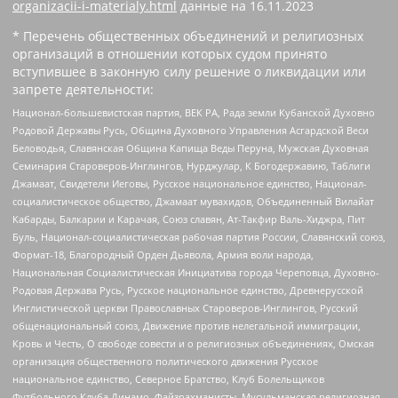
organizacii-i-materialy.html
данные на
16.11.2023
* Перечень общественных объединений и религиозных
организаций в отношении которых судом принято
вступившее в законную силу решение о ликвидации или
запрете деятельности:
Национал-большевистская партия, ВЕК РА, Рада земли Кубанской Духовно
Родовой Державы Русь, Община Духовного Управления Асгардской Веси
Беловодья, Славянская Община Капища Веды Перуна, Мужская Духовная
Семинария Староверов-Инглингов, Нурджулар, К Богодержавию, Таблиги
Джамаат, Свидетели Иеговы, Русское национальное единство, Национал-
социалистическое общество, Джамаат мувахидов, Объединенный Вилайат
Кабарды, Балкарии и Карачая, Союз славян, Ат-Такфир Валь-Хиджра, Пит
Буль, Национал-социалистическая рабочая партия России, Славянский союз,
Формат-18, Благородный Орден Дьявола, Армия воли народа,
Национальная Социалистическая Инициатива города Череповца, Духовно-
Родовая Держава Русь, Русское национальное единство, Древнерусской
Инглистической церкви Православных Староверов-Инглингов, Русский
общенациональный союз, Движение против нелегальной иммиграции,
Кровь и Честь, О свободе совести и о религиозных объединениях, Омская
организация общественного политического движения Русское
национальное единство, Северное Братство, Клуб Болельщиков
Футбольного Клуба Динамо, Файзрахманисты, Мусульманская религиозная