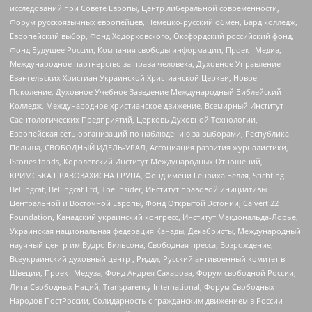
исследований при Совете Европы, Центр либеральной современности,
Форум русскоязычных европейцев, Немецко-русский обмен, Бард колледж,
Европейский выбор, Фонд Ходорковского, Оксфордский российский фонд,
Фонд Будущее России, Компания свободы информации, Проект Медиа,
Международное партнерство за права человека, Духовное Управление
Евангельских Христиан Украинской Христианской Церкви, Новое
Поколение, Духовное Учебное Заведение Международный Библейский
Колледж, Международное христианское движение, Всемирный Институт
Саентологических Предприятий, Церковь Духовной Технологии,
Европейская сеть организаций по наблюдению за выборами, Республика
Польша, СВОБОДНЫЙ ИДЕЛЬ-УРАЛ, Ассоциация развития журналистики,
IStories fonds, Королевский Институт Международных Отношений,
КРИМСЬКА ПРАВОЗАХИСНА ГРУПА, Фонд имени Генриха Бёлля, Stichting
Bellingcat, Bellingcat Ltd, The Insider, Институт правовой инициативы
Центральной и Восточной Европы, Фонд Открытой Эстонии, Calvert 22
Foundation, Канадский украинский конгресс, Институт Макдональда-Лорье,
Украинская национальная федерация Канады, Декабристы, Международный
научный центр им Вудро Вильсона, Свободная пресса, Возрождение,
Всеукраинский духовный центр , Риддл, Русский антивоенный комитет в
Швеции, Проект Медуза, Фонд Андрея Сахарова, Форум свободной России,
Лига Свободных Наций, Transparеncy International, Форум Свободных
Народов ПостРоссии, Солидарность с гражданским движением в России –