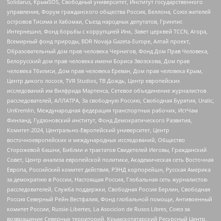
Solidarus, КрымSOS, Свободный университет, Институт государственного
управления, Форум гражданского общества Россия, Беллона, Союз жителей
островов Тисима и Хабомаи, Съезд народных депутатов, Гринпис
Интернешнл, Фонд борьбы с коррупцией Инк, Завет церквей TCCN, Агора,
Всемирный фонд природы, BDR Novaja Gazeta-Europe, Алтай проект,
Образовательный дом прав человека Чернигов, Фонд Дом Прав Человека,
Белорусский дом прав человека имени Бориса Звозскова, Дом прав
человека Тбилиси, Дом прав человека Ереван, Дом прав человека Крым,
Центр дикого лосося, TVR Studios, ТВ Дождь, Центр европейских
исследований им Вилфрида Мартенса, Сетевое объединение журналистов
расследователей, АЛЛАТРА, За свободную Россию, Свободная Бурятия, Uralic,
UnKremlin, Международная федерация транспортных рабочих, ИстЧам
Финланд, Гудзоновский институт, Фонд Демократического Развития,
Комитет-2024, Центрально-Европейский университет, Центр
восточноевропейских и международных исследований, Общество
Сторожевой башни, Библии и трактатов Свидетелей Иеговы, Гражданский
Совет, Центр анализа европейской политики, Академическая сеть Восточная
Европа, Российский комитет действия, РЭНД корпорейшн, Русская Америка
за демократию в России, Настоящая Россия, Глобальная сеть журналистов-
расследователей, Служба поддержки, Свободная Россия Берлин, Свободная
Россия Северный Рейн-Вестфалия, Фонд глобальной помощи, Антивоенный
комитет России, Russie-Libertes, La Asocicion de Rusos Libres, Союз за
возвращение Северных территорий, Крымскотатарский Ресурсный Центр,