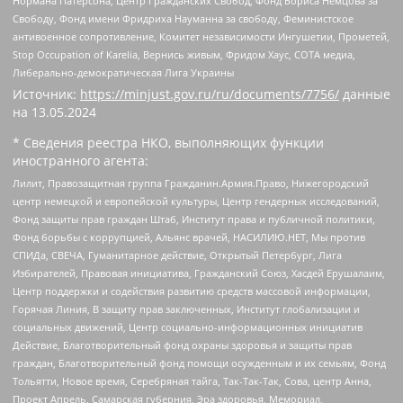
Нормана Патерсона, Центр Гражданских Свобод, Фонд Бориса Немцова за
Свободу, Фонд имени Фридриха Науманна за свободу, Феминистское
антивоенное сопротивление, Комитет независимости Ингушетии, Прометей,
Stop Occupation of Karelia, Вернись живым, Фридом Хаус, СОТА медиа,
Либерально-демократическая Лига Украины
Источник:
https://minjust.gov.ru/ru/documents/7756/
данные
на
13.05.2024
* Сведения реестра НКО, выполняющих функции
иностранного агента:
Лилит, Правозащитная группа Гражданин.Армия.Право, Нижегородский
центр немецкой и европейской культуры, Центр гендерных исследований,
Фонд защиты прав граждан Штаб, Институт права и публичной политики,
Фонд борьбы с коррупцией, Альянс врачей, НАСИЛИЮ.НЕТ, Мы против
СПИДа, СВЕЧА, Гуманитарное действие, Открытый Петербург, Лига
Избирателей, Правовая инициатива, Гражданский Союз, Хасдей Ерушалаим,
Центр поддержки и содействия развитию средств массовой информации,
Горячая Линия, В защиту прав заключенных, Институт глобализации и
социальных движений, Центр социально-информационных инициатив
Действие, Благотворительный фонд охраны здоровья и защиты прав
граждан, Благотворительный фонд помощи осужденным и их семьям, Фонд
Тольятти, Новое время, Серебряная тайга, Так-Так-Так, Сова, центр Анна,
Проект Апрель, Самарская губерния, Эра здоровья, Мемориал,