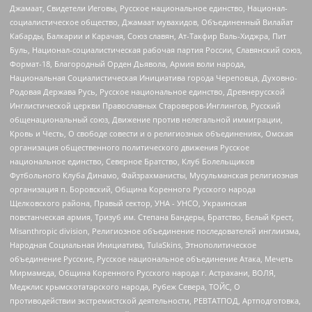
Джамаат, Свидетели Иеговы, Русское национальное единство, Национал-
социалистическое общество, Джамаат мувахидов, Объединенный Вилайат
Кабарды, Балкарии и Карачая, Союз славян, Ат-Такфир Валь-Хиджра, Пит
Буль, Национал-социалистическая рабочая партия России, Славянский союз,
Формат-18, Благородный Орден Дьявола, Армия воли народа,
Национальная Социалистическая Инициатива города Череповца, Духовно-
Родовая Держава Русь, Русское национальное единство, Древнерусской
Инглистической церкви Православных Староверов-Инглингов, Русский
общенациональный союз, Движение против нелегальной иммиграции,
Кровь и Честь, О свободе совести и о религиозных объединениях, Омская
организация общественного политического движения Русское
национальное единство, Северное Братство, Клуб Болельщиков
Футбольного Клуба Динамо, Файзрахманисты, Мусульманская религиозная
организация п. Боровский, Община Коренного Русского народа
Щелковского района, Правый сектор, УНА - УНСО, Украинская
повстанческая армия, Тризуб им. Степана Бандеры, Братство, Белый Крест,
Misanthropic division, Религиозное объединение последователей инглиизма,
Народная Социальная Инициатива, TulaSkins, Этнополитическое
объединение Русские, Русское национальное объединение Атака, Мечеть
Мирмамеда, Община Коренного Русского народа г. Астрахани, ВОЛЯ,
Меджлис крымскотатарского народа, Рубеж Севера, ТОЙС, О
противодействии экстремистской деятельности, РЕВТАТПОД, Артподготовка,