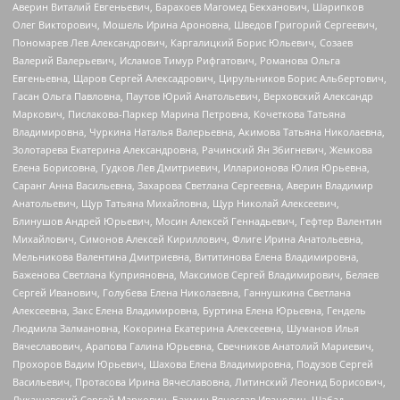
Аверин Виталий Евгеньевич, Барахоев Магомед Бекханович, Шарипков
Олег Викторович, Мошель Ирина Ароновна, Шведов Григорий Сергеевич,
Пономарев Лев Александрович, Каргалицкий Борис Юльевич, Созаев
Валерий Валерьевич, Исламов Тимур Рифгатович, Романова Ольга
Евгеньевна, Щаров Сергей Алексадрович, Цирульников Борис Альбертович,
Гасан Ольга Павловна, Паутов Юрий Анатольевич, Верховский Александр
Маркович, Пислакова-Паркер Марина Петровна, Кочеткова Татьяна
Владимировна, Чуркина Наталья Валерьевна, Акимова Татьяна Николаевна,
Золотарева Екатерина Александровна, Рачинский Ян Збигневич, Жемкова
Елена Борисовна, Гудков Лев Дмитриевич, Илларионова Юлия Юрьевна,
Саранг Анна Васильевна, Захарова Светлана Сергеевна, Аверин Владимир
Анатольевич, Щур Татьяна Михайловна, Щур Николай Алексеевич,
Блинушов Андрей Юрьевич, Мосин Алексей Геннадьевич, Гефтер Валентин
Михайлович, Симонов Алексей Кириллович, Флиге Ирина Анатольевна,
Мельникова Валентина Дмитриевна, Вититинова Елена Владимировна,
Баженова Светлана Куприяновна, Максимов Сергей Владимирович, Беляев
Сергей Иванович, Голубева Елена Николаевна, Ганнушкина Светлана
Алексеевна, Закс Елена Владимировна, Буртина Елена Юрьевна, Гендель
Людмила Залмановна, Кокорина Екатерина Алексеевна, Шуманов Илья
Вячеславович, Арапова Галина Юрьевна, Свечников Анатолий Мариевич,
Прохоров Вадим Юрьевич, Шахова Елена Владимировна, Подузов Сергей
Васильевич, Протасова Ирина Вячеславовна, Литинский Леонид Борисович,
Лукашевский Сергей Маркович, Бахмин Вячеслав Иванович, Шабад