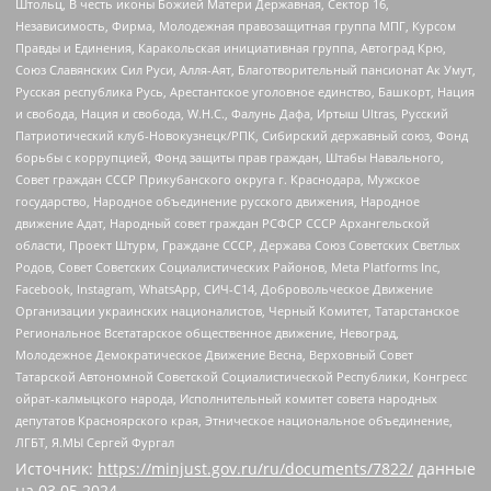
Штольц, В честь иконы Божией Матери Державная, Сектор 16,
Независимость, Фирма, Молодежная правозащитная группа МПГ, Курсом
Правды и Единения, Каракольская инициативная группа, Автоград Крю,
Союз Славянских Сил Руси, Алля-Аят, Благотворительный пансионат Ак Умут,
Русская республика Русь, Арестантское уголовное единство, Башкорт, Нация
и свобода, Нация и свобода, W.H.С., Фалунь Дафа, Иртыш Ultras, Русский
Патриотический клуб-Новокузнецк/РПК, Сибирский державный союз, Фонд
борьбы с коррупцией, Фонд защиты прав граждан, Штабы Навального,
Совет граждан СССР Прикубанского округа г. Краснодара, Мужское
государство, Народное объединение русского движения, Народное
движение Адат, Народный совет граждан РСФСР СССР Архангельской
области, Проект Штурм, Граждане СССР, Держава Союз Советских Светлых
Родов, Совет Советских Социалистических Районов, Meta Platforms Inc,
Facebook, Instagram, WhatsApp, СИЧ-С14, Добровольческое Движение
Организации украинских националистов, Черный Комитет, Татарстанское
Региональное Всетатарское общественное движение, Невоград,
Молодежное Демократическое Движение Весна, Верховный Совет
Татарской Автономной Советской Социалистической Республики, Конгресс
ойрат-калмыцкого народа, Исполнительный комитет совета народных
депутатов Красноярского края, Этническое национальное объединение,
ЛГБТ, Я.МЫ Сергей Фургал
Источник:
https://minjust.gov.ru/ru/documents/7822/
данные
на
03.05.2024