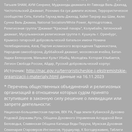
Тагьаля SHAM, АУМ Синрике, Муджахеды джамаата Ат-Тавхида Валь-Джихад,
Чистопольский Джамаат, Рохнамо ба суи давлати исломи, Террористическое
сообщество Сеть, Катиба Таухид валь-Джихад, Хайят Тахрир аш-Шам, Ахлю
Сунна Валь Джамаа, National Socialism/White Power, Артподготовка,
Религиозная группа “Джамаат “Красный пахарь”, Колумбайн, Хатлонский
джамаат, Мусульманская религиозная группа п. Кушкуль г. Оренбург,
Крымско-татарский добровольческий батальон имени Номана
Челебиджихана, Азов, Партия исламского возрождения Таджикистана,
Народная самооборона, Дуббайский джамаат, московская ячейка, Батал-
Хаджи Белхороев, Маньяки Культ Убийц, Молодёжь Которая Улыбается,
Легион Свобода России, Айдар, Русский добровольческий корпус
Источник:
http://nac.gov.ru/terroristicheskie-i-ekstremistskie-
organizacii-i-materialy.html
данные на
16.11.2023
* Перечень общественных объединений и религиозных
организаций в отношении которых судом принято
вступившее в законную силу решение о ликвидации или
запрете деятельности:
Национал-большевистская партия, ВЕК РА, Рада земли Кубанской Духовно
Родовой Державы Русь, Община Духовного Управления Асгардской Веси
Беловодья, Славянская Община Капища Веды Перуна, Мужская Духовная
Семинария Староверов-Инглингов, Нурджулар, К Богодержавию, Таблиги