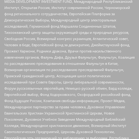
MEDIA DEVELOPMENT INVESTMENT FUND, Международный Республиканский
Институт, Открытая Россия, Институт современной России, Черноморский
фонд регионального сотрудничества, Европейская Платформа за
Демократические Выборы, Международный центр электоральных
исследований, Германский фонд Маршалла Соединенных Штатов,
Тихоокеанский центр защиты окружающей среды и природных ресурсов,
Свободная Россия, Всемирный конгресс украинцев, Атлантический совет,
Человек в беде, Европейский фонд за демократию, Джеймстаунский фонд,
Прожект Хармони, Родники дракона, Врачи против насильственного
извлечения органов, Фалунь Дафа, Друзья Фалуньгун, Фалуньгун, Коалиция
по расследованию преследования в отношении Фалуньгун в Китае,
Всемирная организация по расследованию преследований Фалуньгун,
Пражский гражданский центр, Ассоциация школ политических
исследований при Совете Европы, Центр либеральной современности,
Форум русскоязычных европейцев, Немецко-русский обмен, Бард колледж,
Европейский выбор, Фонд Ходорковского, Оксфордский российский фонд,
Фонд Будущее России, Компания свободы информации, Проект Медиа,
Международное партнерство за права человека, Духовное Управление
Евангельских Христиан Украинской Христианской Церкви, Новое
Поколение, Духовное Учебное Заведение Международный Библейский
Колледж, Международное христианское движение, Всемирный Институт
Саентологических Предприятий, Церковь Духовной Технологии,
Европейская сеть организаций по наблюдению за выборами, Республика