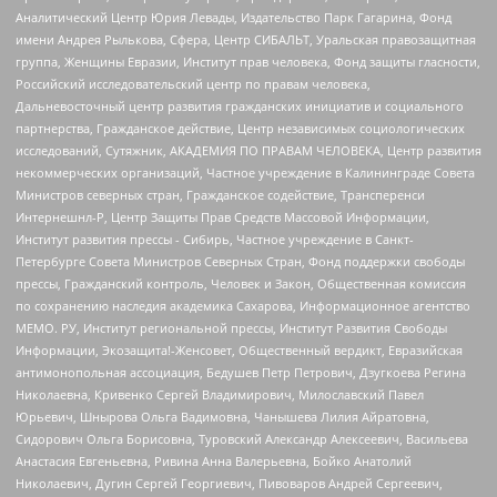
Аналитический Центр Юрия Левады, Издательство Парк Гагарина, Фонд
имени Андрея Рылькова, Сфера, Центр СИБАЛЬТ, Уральская правозащитная
группа, Женщины Евразии, Институт прав человека, Фонд защиты гласности,
Российский исследовательский центр по правам человека,
Дальневосточный центр развития гражданских инициатив и социального
партнерства, Гражданское действие, Центр независимых социологических
исследований, Сутяжник, АКАДЕМИЯ ПО ПРАВАМ ЧЕЛОВЕКА, Центр развития
некоммерческих организаций, Частное учреждение в Калининграде Совета
Министров северных стран, Гражданское содействие, Трансперенси
Интернешнл-Р, Центр Защиты Прав Средств Массовой Информации,
Институт развития прессы - Сибирь, Частное учреждение в Санкт-
Петербурге Совета Министров Северных Стран, Фонд поддержки свободы
прессы, Гражданский контроль, Человек и Закон, Общественная комиссия
по сохранению наследия академика Сахарова, Информационное агентство
МЕМО. РУ, Институт региональной прессы, Институт Развития Свободы
Информации, Экозащита!-Женсовет, Общественный вердикт, Евразийская
антимонопольная ассоциация, Бедушев Петр Петрович, Дзугкоева Регина
Николаевна, Кривенко Сергей Владимирович, Милославский Павел
Юрьевич, Шнырова Ольга Вадимовна, Чанышева Лилия Айратовна,
Сидорович Ольга Борисовна, Туровский Александр Алексеевич, Васильева
Анастасия Евгеньевна, Ривина Анна Валерьевна, Бойко Анатолий
Николаевич, Дугин Сергей Георгиевич, Пивоваров Андрей Сергеевич,