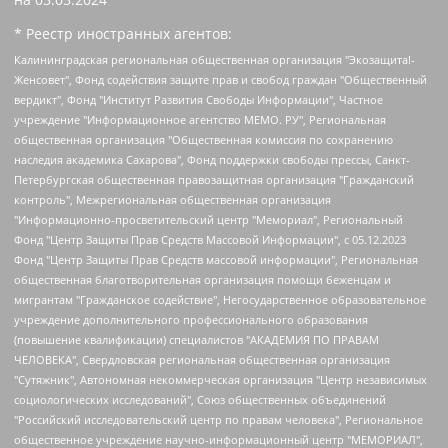
* Реестр иностранных агентов:
Калининградская региональная общественная организация "Экозащита!-Женсовет", Фонд содействия защите прав и свобод граждан "Общественный вердикт", Фонд "Институт Развития Свободы Информации", Частное учреждение "Информационное агентство МЕМО. РУ", Региональная общественная организация "Общественная комиссия по сохранению наследия академика Сахарова", Фонд поддержки свободы прессы, Санкт-Петербургская общественная правозащитная организация "Гражданский контроль", Межрегиональная общественная организация "Информационно-просветительский центр "Мемориал", Региональный Фонд "Центр Защиты Прав Средств Массовой Информации", с 05.12.2023 Фонд "Центр Защиты Прав Средств массовой информации", Региональная общественная благотворительная организация помощи беженцам и мигрантам "Гражданское содействие", Негосударственное образовательное учреждение дополнительного профессионального образования (повышение квалификации) специалистов "АКАДЕМИЯ ПО ПРАВАМ ЧЕЛОВЕКА", Свердловская региональная общественная организация "Сутяжник", Автономная некоммерческая организация "Центр независимых социологических исследований", Союз общественных объединений "Российский исследовательский центр по правам человека", Региональное общественное учреждение научно-информационный центр "МЕМОРИАЛ", Некоммерческая организация "Фонд защиты гласности", Автономная некоммерческая организация "Институт прав человека", Городская общественная организация "Екатеринбургское общество "МЕМОРИАЛ", Городская общественная организация "Рязанское историко-просветительское и правозащитное общество "Мемориал" (Рязанский Мемориал), Челябинский региональный орган общественной самодеятельности – женское общественное объединение "Женщины Евразии", Челябинский региональный орган общественной самодеятельности "Уральская правозащитная группа", Фонд содействия защите здоровья и социальной справедливости имени Андрея Рылькова, Автономная Некоммерческая Организация "Аналитический Центр Юрия Левады", Автономная некоммерческая организация социальной поддержки населения "Проект Апрель", Региональная общественная организация помощи женщинам и детям, находящимся в кризисной ситуации "Информационно-методический центр "Анна", Фонд содействия развитию массовых коммуникаций и правовому просвещению "Так-так-Так", Фонд содействия устойчивому развитию "Серебряная тайга", Свердловский региональный общественный фонд социальных проектов "Новое время", "Idel.Реалии", Кавказ.Реалии, Крым.Реалии, Телеканал Настоящее Время, Татаро-башкирская служба Радио Свобода (Azatliq Radiosi), Радио Свободная Европа/Радио Свобода (PCE/PC), "Сибирь.Реалии", "Фактограф", Благотворительный фонд помощи осужденным и их семьям, Автономная некоммерческая организация "Институт глобализации и социальных движений", Фонд "В защиту прав заключенных", Частное учреждение "Центр поддержки и содействия развитию средств массовой информации", Пензенский региональный общественный благотворительный фонд "Гражданский союз", "Север.Реалии", Некоммерческая организация Фонд "Правовая инициатива", Общество с ограниченной ответственностью "Радио Свободная Европа/Радио Свобода", Чешское информационное агентство "MEDIUM-ORIENT", Красноярская региональная общественная организация "Мы против СПИДа", Камалягин Денис Николаевич, Маркелов Сергей Евгеньевич, Пономарев Лев Александрович, Савицкая Людмила Алексеевна, Автономная некоммерческая организация "Центр по работе с проблемой насилия "НАСИЛИЮ.НЕТ", Межрегиональный профессиональный союз работников здравоохранения "Альянс врачей", Юридическое лицо, зарегистрированное в Латвийской Республике, SIA "Medusa Project" (регистрационный номер 40103797863, дата регистрации 10.06.2014), Некоммерческая организация "Фонд по борьбе с коррупцией", Автономная некоммерческая организация "Институт права и публичной политики", Баданин Роман Сергеевич, Гликин Максим Александрович, Железнова Мария Михайловна, Лукьянова Юлия Сергеевна, Маетная Елизавета Витальевна, Маняхин Петр Борисович, Чуракова Ольга Владимировна, Ярош Юлия Петровна, Юридическое лицо "The Insider SIA", зарегистрированное в Риге, Латвийская Республика (дата регистрации 26.06.2015), являющееся администратором доменного имени интернет-издания "The Insider SIA", https://theins.ru, Постернак Алексей Евгеньевич, Рубин Михаил Аркадьевич, Анин Роман Александрович, Юридическое лицо Istories fonds, зарегистрированное в Латвийской Республике (регистрационный номер 50008295751, дата регистрации 24.02.2020), Великовский Дмитрий Александрович, Долинина Ирина Николаевна, Мароховская Алеся Алексеевна, Шлейнов Роман Юрьевич, Шмагун Олеся Валентиновна, Общество с ограниченной ответственностью "Альтаир 2021", Общество с ограниченной ответственностью "Вега 2021", Общество с ограниченной ответственностью "Главный редактор 2021", Общество с ограниченной ответственностью "Ромашки монолит", Важенков Артем Валерьевич, Ивановская областная общественная организация "Центр гендерных исследований", Гурман Юрий Альбертович, Медиапроект "ОВД-Инфо", Егоров Владимир Владимирович, Жилинский Владимир Александрович, Общество с ограниченной ответственностью "ЗП", Иванова София Юрьевна, Карезина Инна Павловна, Кильтау Екатерина Викторовна, Петров Алексей Викторович, Пискунов Сергей Евгеньевич, Смирнов Сергей Сергеевич, Тихонов Михаил Сергеевич, Общество с ограниченной ответственностью "ЖУРНАЛИСТ-ИНОСТРАННЫЙ АГЕНТ", Арапова Галина Юрьевна, Вольтская Татьяна Анатольевна, Американская компания "Mason G.E.S. Anonymous Foundation" (США), являющаяся владельцем интернет-издания https://mnews.world/, Компания "Stichting Bellingcat", зарегистрированная в Нидерландах (дата регистрации 11.07.2018), Захаров Андрей Вячеславович, Клепиковская Екатерина Дмитриевна, Общество с ограниченной ответственностью "МЕМО", Перл Роман Александрович, Симонов Евгений Алексеевич, Соловьева Елена Анатольевна, Сотников Даниил Владимирович, Сурначева Елизавета Дмитриевна, Автономная некоммерческая организация по защите прав человека и информированию населения "Якутия – Наше Мнение", Общество с ограниченной ответственностью "Москоу диджитал медиа", с 26.01.2023 Общество с ограниченной ответственностью "Чайка Белые сады", Ветошкина Валерия Валерьевна, Заговора Максим Александрович, Межрегиональное общественное движение "Российская ЛГБТ - сеть", Оленичев Максим Владимирович, Павлов Иван Юрьевич, Скворцова Елена Сергеевна, Общество с ограниченной ответственностью "Как бы инагент", Кочетков Игорь Викторович, Общество с ограниченной ответственностью "Честные выборы", Еланчик Олег Александрович, Общество с ограниченной ответственностью "Нобелевский призыв", Гималова Регина Эмилевна, Григорьев Андрей Валерьевич, Григорьева Алина Александровна, Ассоциация по содействию защите прав призывников, альтернативнослужащих и военнослужащих "Правозащитная группа "Гражданин.Армия.Право", Хисамова Регина Фаритовна, Автономная некоммерческая организация по реализации социально-правовых программ "Лилит", Дальневосточное общественное движение "Маяк", Санкт-Петербургская ЛГБТ-инициативная группа "Выход", Инициативная группа ЛГБТ+ "Реверс", Алексеев Андрей Викторович, Бекбулатова Таисия Львовна, Беляев Иван Михайлович, Владыкина Елена Сергеевна, Гельман Марат Александрович, Никульшина Вероника Юрьевна, Толоконникова Надежда Андреевна, Шендерович Виктор Анатольевич, Общество с ограниченной ответственностью "Данное сообщение", Общество с ограниченной ответственностью Издательский дом "Новая глава", Айнбиндер Александра Александровна, Московский комьюнити-центр для ЛГБТ+инициатив, Благотворительный фонд развития филантропии, Deutsche Welle (Германия, Kurt-Schumacher-Strasse 3, 53113 Bonn), Борзунова Мария Михайловна, Воробьев Виктор Викторович, Голубева Анна Львовна, Константинова Алла Михайловна, Малкова Ирина Владимировна, Мурадов Мурад Абдулгалимович, Осетинская Елизавета Николаевна, Понасенков Евгений Николаевич, Ганапольский Матвей Юрьевич, Киселев Евгений Алексеевич, Борухович Ирина Григорьевна, Дремин Иван Тимофеевич, Дубровский Дмитрий Викторович, Красноярская региональная общественная организация поддержки и развития альтернативных образовательных технологий и межкультурных коммуникаций "ИНТЕРРА", Маяковская Екатерина Алексеевна, Фейгин Марк Захарович, Филимонов Андрей Викторович, Дзугкоева Регина Николаевна, Доброхотов Роман Александрович, Дудь Юрий Александрович, Елкин Сергей Владимирович, Кругликов Кирилл Игоревич, Сабунаева Мария Леонидовна, Семенов Алексей Владимирович, Шаинян Карен Багратович, Шульман Екатерина Михайловна, Асафьев Артур Валерьевич, Вахштайн Виктор Семенович, Венедиктов Алексей Алексеевич, Лушникова Екатерина Евгеньевна, Волков Леонид Михайлович, Невзоров Александр Глебович, Пархоменко Сергей Борисович, Сироткин Ярослав Николаевич, Кара-Мурза Владимир Владимирович, Баранова Наталья Владимировна, Гозман Леонид Яковлевич, Кагарлицкий Борис Юльевич, Климарев Михаил Валерьевич, Милов Владимир Станиславович, Автономная некоммерческая организация Краснодарский центр современного искусства "Типография", Моргенштерн Алишер Тагирович, Соболь Любовь Эдуардовна, Общество с ограниченной ответственностью "ЛИЗА НОРМ", Каспаров Гарри Кимович, Ходорковский Михаил Борисович, Общество с ограниченной ответственностью "Апрельские тезисы", Данилович Ирина Брониславовна, Кашин Олег Владимирович, Петров Николай Владимирович, Пивоваров Алексей Владимирович, Соколов Михаил Владимирович, Цветкова Юлия Владимировна, Чичваркин Евгений Александрович, Комитет против пыток/Команда против пыток, Общество с ограниченной ответственностью "Первый научный", Общество с ограниченной ответственностью "Вертолет и ко", Белоцерковская Вероника Борисовна, Кац Максим Евгеньевич, Лазарева Татьяна Юрьевна, Шаведдинов Руслан Табризович, Яшин Илья Валерьевич, Общество с ограниченной ответственностью "Иноагент ААВ", Алешковский Дмитрий Петрович, Альбац Евгения Марковна, Быков Дмитрий Львович, Галямина Юлия Евгеньевна, Лойко Сергей Леонидович, Мартынов Кирилл Константинович, Медведев Сергей Александрович, Крашенинников Федор Геннадиевич, Гордеева Катерина Вл