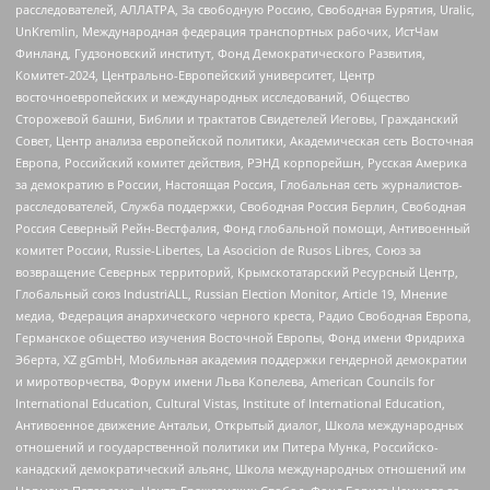
расследователей, АЛЛАТРА, За свободную Россию, Свободная Бурятия, Uralic,
UnKremlin, Международная федерация транспортных рабочих, ИстЧам
Финланд, Гудзоновский институт, Фонд Демократического Развития,
Комитет-2024, Центрально-Европейский университет, Центр
восточноевропейских и международных исследований, Общество
Сторожевой башни, Библии и трактатов Свидетелей Иеговы, Гражданский
Совет, Центр анализа европейской политики, Академическая сеть Восточная
Европа, Российский комитет действия, РЭНД корпорейшн, Русская Америка
за демократию в России, Настоящая Россия, Глобальная сеть журналистов-
расследователей, Служба поддержки, Свободная Россия Берлин, Свободная
Россия Северный Рейн-Вестфалия, Фонд глобальной помощи, Антивоенный
комитет России, Russie-Libertes, La Asocicion de Rusos Libres, Союз за
возвращение Северных территорий, Крымскотатарский Ресурсный Центр,
Глобальный союз IndustriALL, Russian Election Monitor, Article 19, Мнение
медиа, Федерация анархического черного креста, Радио Свободная Европа,
Германское общество изучения Восточной Европы, Фонд имени Фридриха
Эберта, XZ gGmbH, Мобильная академия поддержки гендерной демократии
и миротворчества, Форум имени Льва Копелева, American Councils for
International Education, Cultural Vistas, Institute of International Education,
Антивоенное движение Антальи, Открытый диалог, Школа международных
отношений и государственной политики им Питера Мунка, Российско-
канадский демократический альянс, Школа международных отношений им