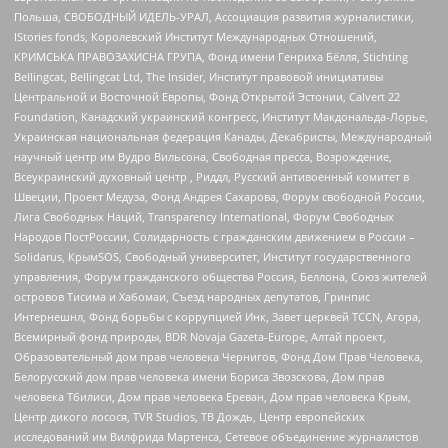
Польша, СВОБОДНЫЙ ИДЕЛЬ-УРАЛ, Ассоциация развития журналистики,
IStories fonds, Королевский Институт Международных Отношений,
КРИМСЬКА ПРАВОЗАХИСНА ГРУПА, Фонд имени Генриха Бёлля, Stichting
Bellingcat, Bellingcat Ltd, The Insider, Институт правовой инициативы
Центральной и Восточной Европы, Фонд Открытой Эстонии, Calvert 22
Foundation, Канадский украинский конгресс, Институт Макдональда-Лорье,
Украинская национальная федерация Канады, Декабристы, Международный
научный центр им Вудро Вильсона, Свободная пресса, Возрождение,
Всеукраинский духовный центр , Риддл, Русский антивоенный комитет в
Швеции, Проект Медуза, Фонд Андрея Сахарова, Форум свободной России,
Лига Свободных Наций, Transparеncy International, Форум Свободных
Народов ПостРоссии, Солидарность с гражданским движением в России –
Solidarus, КрымSOS, Свободный университет, Институт государственного
управления, Форум гражданского общества Россия, Беллона, Союз жителей
островов Тисима и Хабомаи, Съезд народных депутатов, Гринпис
Интернешнл, Фонд борьбы с коррупцией Инк, Завет церквей TCCN, Агора,
Всемирный фонд природы, BDR Novaja Gazeta-Europe, Алтай проект,
Образовательный дом прав человека Чернигов, Фонд Дом Прав Человека,
Белорусский дом прав человека имени Бориса Звозскова, Дом прав
человека Тбилиси, Дом прав человека Ереван, Дом прав человека Крым,
Центр дикого лосося, TVR Studios, ТВ Дождь, Центр европейских
исследований им Вилфрида Мартенса, Сетевое объединение журналистов