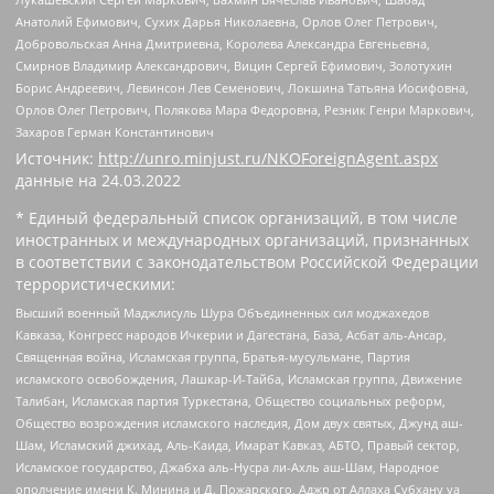
Анатолий Ефимович, Сухих Дарья Николаевна, Орлов Олег Петрович,
Добровольская Анна Дмитриевна, Королева Александра Евгеньевна,
Смирнов Владимир Александрович, Вицин Сергей Ефимович, Золотухин
Борис Андреевич, Левинсон Лев Семенович, Локшина Татьяна Иосифовна,
Орлов Олег Петрович, Полякова Мара Федоровна, Резник Генри Маркович,
Захаров Герман Константинович
Источник:
http://unro.minjust.ru/NKOForeignAgent.aspx
данные на
24.03.2022
* Единый федеральный список организаций, в том числе
иностранных и международных организаций, признанных
в соответствии с законодательством Российской Федерации
террористическими:
Высший военный Маджлисуль Шура Объединенных сил моджахедов
Кавказа, Конгресс народов Ичкерии и Дагестана, База, Асбат аль-Ансар,
Священная война, Исламская группа, Братья-мусульмане, Партия
исламского освобождения, Лашкар-И-Тайба, Исламская группа, Движение
Талибан, Исламская партия Туркестана, Общество социальных реформ,
Общество возрождения исламского наследия, Дом двух святых, Джунд аш-
Шам, Исламский джихад, Аль-Каида, Имарат Кавказ, АБТО, Правый сектор,
Исламское государство, Джабха аль-Нусра ли-Ахль аш-Шам, Народное
ополчение имени К. Минина и Д. Пожарского, Аджр от Аллаха Субхану уа